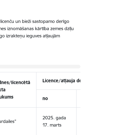
licenču un bieži sastopamo derīgo
emes iznomāšanas kārtība zemes dzīļu
go izrakteņu ieguves atļaujām
Licence/atļauja derīga
dnes/licencētā
Zeme
kta
izma
ukums
veid
no
līdz
smilt
2025. gada
2044. gada
urdailes”
smilt
17. marts
19. decembris
māls