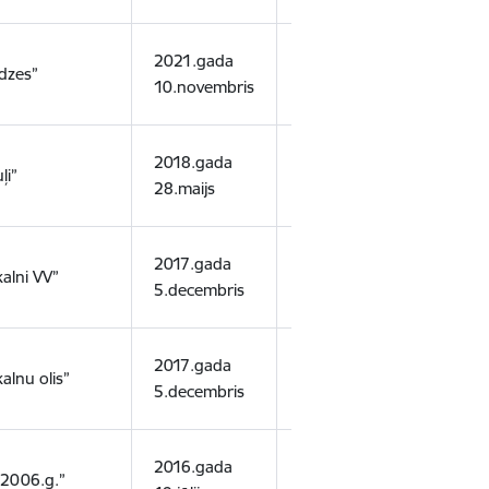
2021.gada
2025. gada
dzes”
smilt
10.novembris
25.marts
2018.gada
2043.gada
smilts
ļi”
28.maijs
20.marts
gran
2017.gada
2042.gada
smilt
alni VV”
5.decembris
22.oktobris
smilt
2017.gada
2042.gada
smilt
alnu olis”
5.decembris
12.oktobris
smilt
2016.gada
2041.gada
smilt
i 2006.g.”