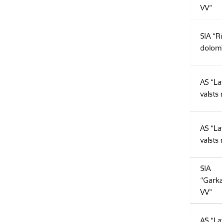
VV”
SIA “R
dolomī
AS “La
valsts
AS “La
valsts
SIA
“Garka
VV”
AS “La