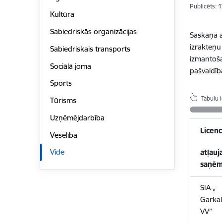
Publicēts: 
Kultūra
Sabiedriskās organizācijas
Saskaņā a
izrakteņu
Sabiedriskais transports
izmantoša
Sociālā joma
pašvaldīb
Sports
Tabulu 
Tūrisms
Uzņēmējdarbība
Licenc
Veselība
Vide
atļauj
saņēm
SIA
„
Garkal
VV”