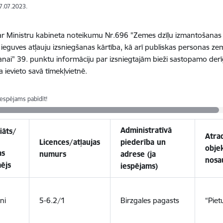
17.07.2023.
r Ministru kabineta noteikumu Nr.696 "Zemes dzīļu izmantošanas 
 ieguves atļauju izsniegšanas kārtība, kā arī publiskas personas z
nai" 39. punktu informāciju par izsniegtajām bieži sastopamo derī
a ievieto savā tīmekļvietnē.
iespējams pabīdīt!
Administratīvā
iāts/
Atra
Licences/atļaujas
piederība un
obje
as
numurs
adrese (ja
nosa
ējs
iespējams)
ni
5-6.2/1
Birzgales pagasts
“Piet