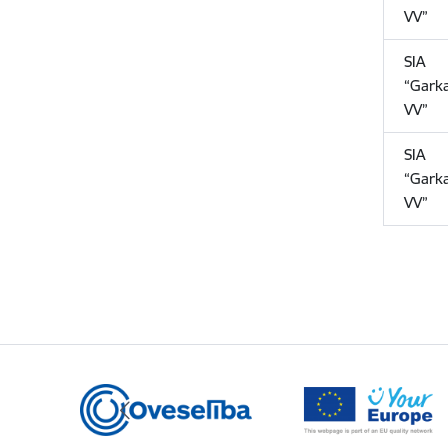
VV”
SIA
“Garka
VV”
SIA
“Garka
VV”