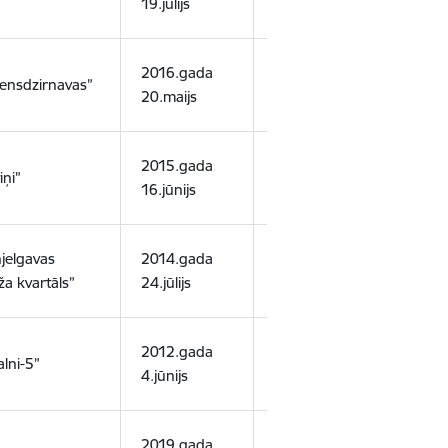
19.jūlijs
1.maijs
smilt
2016.gada
2039.gada
smilt
ensdzirnavas”
20.maijs
26.oktobris
smilt
2015.gada
2040.gada
iņi”
smilt
16.jūnijs
12.februāris
jelgavas
2014.gada
2038.gada
smilt
a kvartāls”
24.jūlijs
5.decembris
smilt
2012.gada
2025.gada
smilt
lni-5”
4.jūnijs
28.decembris
smilt
2019.gada
2043.gada
smilt