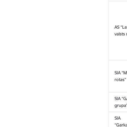
AS “La
valsts
SIA “
rotas”
SIA “G
grupa
SIA
“Garka