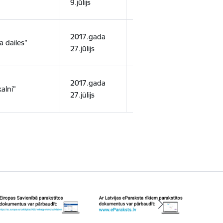
9.jūlijs
1.maijs
smilt
2017.gada
2042.gada
smilt
a dailes”
27.jūlijs
24.aprīlis
smilt
2017.gada
2042.gada
smilt
alni”
27.jūlijs
10.maijs
smilt