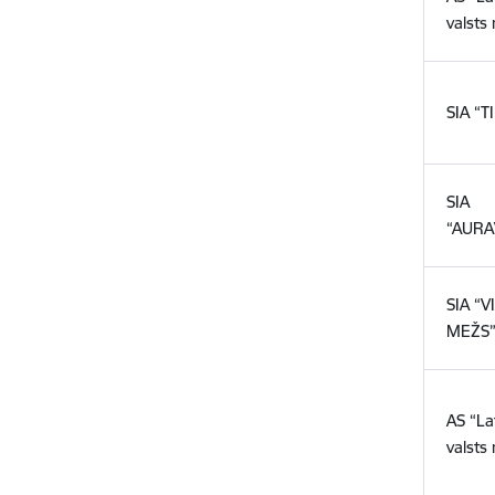
valsts
SIA “T
SIA
“AURA
SIA “V
MEŽS
AS “La
valsts