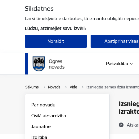
Pāriet uz lapas saturu
Sīkdatnes
Lai šī tīmekļvietne darbotos, tā izmanto obligāti nepiec
Lūdzu, atzīmējiet savu izvēli:
Noraidīt
Apstiprināt visas
Pašvaldība
Sākums
Novads
Vide
Izsniegtās zemes dzīļu izmanto
Izsnie
Par novadu
izrakt
Civilā aizsardzība
Atska
Jaunatne
Izglītība