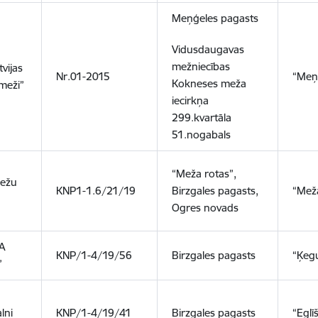
Meņģeles pagasts
Vidusdaugavas
mežniecības
tvijas
Nr.01-2015
“Meņ
Kokneses meža
 meži”
iecirkņa
299.kvartāla
51.nogabals
“Meža rotas”,
Mežu
KNP1-1.6/21/19
Birzgales pagasts,
“Mež
Ogres novads
A
KNP/1-4/19/56
Birzgales pagasts
“Ķeg
”
lni
KNP/1-4/19/41
Birzgales pagasts
“Eglīš