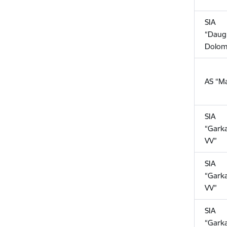
SIA
“Daug
Dolom
AS “Ma
SIA
“Garka
VV”
SIA
“Garka
VV”
SIA
“Garka