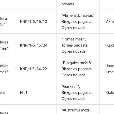
novads
“Akmensdzirnavas”
īteru
KNP/1-6/16/10
Birzgales pagasts,
“Akm
ts”
Ogres novads
“Tomes meži”,
tvijas
KNP/1-6/15/24
Tomes pagasts,
“Kakt
 meži”
Ogres novads
“Birzgales meži 6”,
tvijas
“Jaun
KNP/1.5/14/22
Birzgales pagasts,
 meži”
1.mež
Ogres novads
“Garkalni”,
lni
Nr.1
Birzgales pagasts,
“Gaka
Ogres novads
“Austrumu meži”,
tvijas