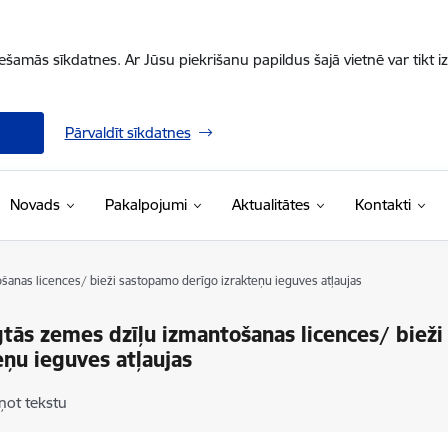
iešamās sīkdatnes. Ar Jūsu piekrišanu papildus šajā vietnē var tikt i
Pārvaldīt sīkdatnes
Novads
Pakalpojumi
Aktualitātes
Kontakti
šanas licences/ bieži sastopamo derīgo izrakteņu ieguves atļaujas
gtās zemes dzīļu izmantošanas licences/ biež
eņu ieguves atļaujas
ņot tekstu