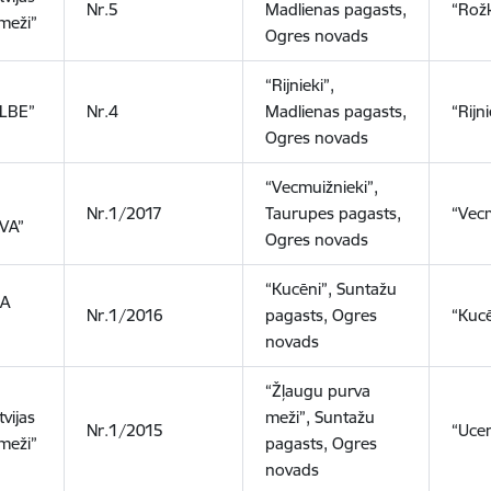
Nr.5
Madlienas pagasts,
“Rožk
 meži”
Ogres novads
“Rijnieki”,
ILBE”
Nr.4
Madlienas pagasts,
“Rijni
Ogres novads
“Vecmuižnieki”,
Nr.1/2017
Taurupes pagasts,
“Vecm
VA”
Ogres novads
“Kucēni”, Suntažu
IA
Nr.1/2016
pagasts, Ogres
“Kucē
”
novads
“Žļaugu purva
tvijas
meži”, Suntažu
Nr.1/2015
“Ucen
 meži”
pagasts, Ogres
novads