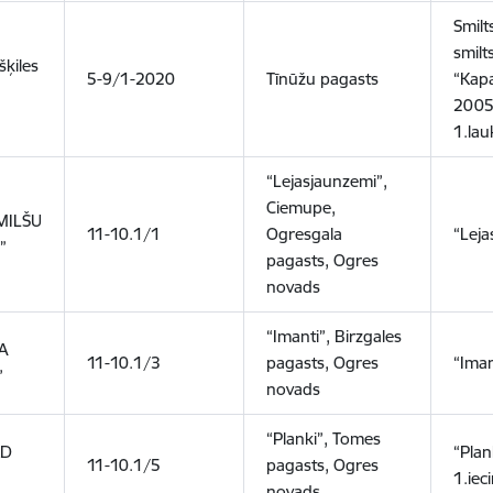
Smilt
smilt
šķiles
5-9/1-2020
Tīnūžu pagasts
“Kap
2005
1.la
“Lejasjaunzemi”,
Ciemupe,
SMILŠU
11-10.1/1
Ogresgala
“Leja
”
pagasts, Ogres
novads
“Imanti”, Birzgales
A
11-10.1/3
pagasts, Ogres
“Iman
”
novads
“Planki”, Tomes
KD
“Plank
11-10.1/5
pagasts, Ogres
1.iec
novads