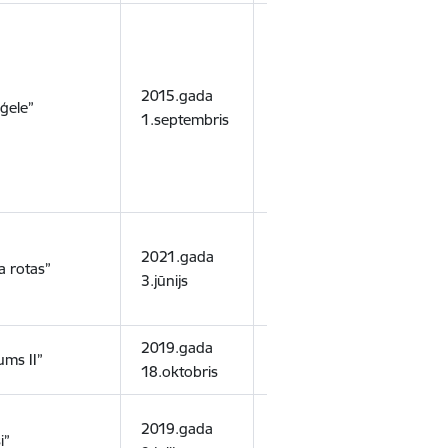
2015.gada
2040.gada
smilt
ģele”
1.septembris
15.jūlijs
smilts
2021.gada
2044.gada
smilt
a rotas”
3.jūnijs
12.decembris
smilt
2019.gada
2036.gada
ums II”
smilt
18.oktobris
31.decembris
2019.gada
2044.gada
smilt
i”