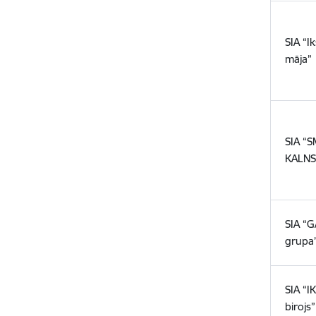
SIA “Ik
māja”
SIA “
KALNS
SIA “G
grupa
SIA “I
birojs”