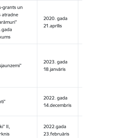
s-grants un
s atradne
2020. gada
2041. gada
arāmuri”
smilt
21.aprīlis
5.aprīlis
.gada
ukums
2023. gada
2032. gada
smilt
sjaunzemi”
18.janvāris
31.decembris
un sm
2022. gada
2042. gada
smilts
ti”
14.decembris
1.augusts
grants
i” II,
2022.gada
2046. gada
smilt
irknis
23.februāris
20.septembris