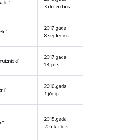
alni”
3.decembris
11.janvāris
smilt
2017.gada
2042.gada
eki”
smilt
8.septemris
9.jūlijs
2017.gada
2042.gada
smilt
uižnieki”
18.jūlijs
26.jūnijs
smilt
2016.gada
2025.gada
smilt
ni”
1.jūnijs
17.septembris
smilt
2015.gada
2040.gada
smilt
i”
20.oktobris
15.jūlijs
smilt