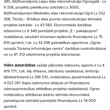
385, līdzfinansējums Liepu ielas rekonstrukcijai Ogresgalā - Ls
9 358, projektu pieteikumu izstrādei Ls 3000,
līdzfinansējumam Mednieku ielas rekonstrukcijai Ogrē Ls 332
308, Tīnūžu – Brīvības ielas posma rekonstrukcijas tehniskā
projekta izstrādei - Ls 43 560. Ekonomiskās darbības
izdevumos Ls 8 340 paredzēti projekta „E – pakalpojumi”
realizēšanai, savukārt tūrismam ieplānots finansējums Ls 75
610 apmērā, t.sk. Ls 34 298 pašvaldības aģentūras „Ogres
novada Tūrisma informācijas centrs” darbības nodrošināšanai
un Ls 41 312 velotūrisma projekta īstenošanai..
Vides aizsardzības
sadaļā
plānotais izdevumu apjoms ir Ls 4
419 771, t.sk. ielu tīrīšanai, atkritumu savākšanai, teritoriju
labiekārtošanai Ls 396 510, notekūdeņu apsaimniekošanai Ls
4 023 261 (šajos izdevumos iekļauts arī finansējums
ūdenssaimniecības atttīstības projekta realizēšanai). Ogres
notekūdeņu attīrīšanas iekārtu tehniski ekonomiskā
pamatojuma izstrādei paredzēts finansējums Ls 18 000
apmērā.