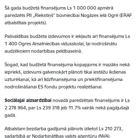
Šā gada budžetā finansējums Ls 1 000 000 apmērā
paredzēts PII „Riekstiņš” būvniecībai Nogāzes ielā Ogrē (ERAF
atbalstītais projekts).
Pašvaldības budžeta izdevumos ir iekļauts arī finansējums Ls
1 400 Ogres Amatniecības vidusskolai, lai nodrošinātu
audzēkņiem nodarbības peldbaseinā.
Šogad, kad budžetā finansējuma kopapjoms ir mazāks nekā
iepriekš, izdevumi galvenokārt plānoti tikai iestāžu ikdienas
uzturēšanai, kā arī līdzfinansējuma un priekšfinansējuma
nodrošināšanai ES fondu projektu realizēšanai.
Sociālajai aizsardzībai
novadā paredzētais finansējums ir Ls
2 278 964, par Ls 239 318 jeb 11.7% vairāk nekā pagājušajā
gadā.
Atbalstam bezdarba gadījumā plānots izlietot Ls 210 273,
sadarbībā ar Nodarbinātības valsts aģentūru (NVA)