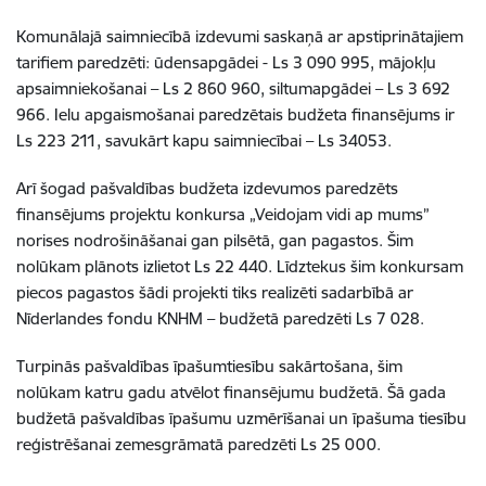
Komunālajā saimniecībā izdevumi saskaņā ar apstiprinātajiem
tarifiem paredzēti: ūdensapgādei - Ls 3 090 995, mājokļu
apsaimniekošanai – Ls 2 860 960, siltumapgādei – Ls 3 692
966. Ielu apgaismošanai paredzētais budžeta finansējums ir
Ls 223 211, savukārt kapu saimniecībai – Ls 34053.
Arī šogad pašvaldības budžeta izdevumos paredzēts
finansējums projektu konkursa „Veidojam vidi ap mums”
norises nodrošināšanai gan pilsētā, gan pagastos. Šim
nolūkam plānots izlietot Ls 22 440. Līdztekus šim konkursam
piecos pagastos šādi projekti tiks realizēti sadarbībā ar
Nīderlandes fondu KNHM – budžetā paredzēti Ls 7 028.
Turpinās pašvaldības īpašumtiesību sakārtošana, šim
nolūkam katru gadu atvēlot finansējumu budžetā. Šā gada
budžetā pašvaldības īpašumu uzmērīšanai un īpašuma tiesību
reģistrēšanai zemesgrāmatā paredzēti Ls 25 000.