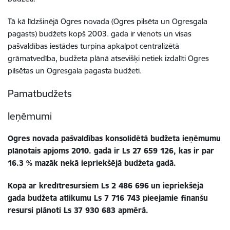
Tā kā līdzšinējā Ogres novada (Ogres pilsēta un Ogresgala
pagasts) budžets kopš 2003. gada ir vienots un visas
pašvaldības iestādes turpina apkalpot centralizētā
grāmatvedība, budžeta plānā atsevišķi netiek izdalīti Ogres
pilsētas un Ogresgala pagasta budžeti.
Pamatbudžets
Ieņēmumi
Ogres novada pašvaldības konsolidētā budžeta ieņēmumu
plānotais apjoms 2010. gadā ir Ls
27 659 126,
kas ir par
16.3 % mazāk nekā iepriekšējā budžeta gadā.
Kopā ar kredītresursiem Ls 2 486 696
un iepriekšējā
gada budžeta atlikumu
Ls 7 716 743
pieejamie finanšu
resursi plānoti Ls 37 930 683 apmērā.