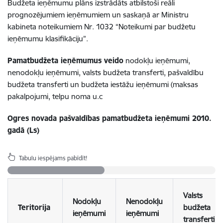
Budžeta ieņēmumu plāns izstrādāts atbilstoši reāli
prognozējumiem ieņēmumiem un saskaņā ar Ministru
kabineta noteikumiem Nr. 1032 “Noteikumi par budžetu
ieņēmumu klasifikāciju”.
Pamatbudžeta ieņēmumus veido
nodokļu ieņēmumi,
nenodokļu ieņēmumi, valsts budžeta transferti, pašvaldību
budžeta transferti un budžeta iestāžu ieņēmumi (maksas
pakalpojumi, telpu noma u.c
Ogres novada pašvaldības pamatbudžeta ieņēmumi 2010.
gadā (Ls)
Tabulu iespējams pabīdīt!
Valsts
Nodokļu
Nenodokļu
Teritorija
budžeta
ieņēmumi
ieņēmumi
transferti