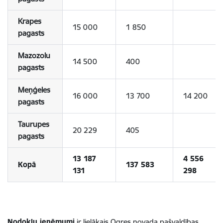
Krapes
15 000
1 850
pagasts
Mazozolu
14 500
400
pagasts
Meņģeles
16 000
13 700
14 200
pagasts
Taurupes
20 229
405
pagasts
13 187
4 556
Kopā
137 583
131
298
Nodokļu ieņēmumi
ir lielākais Ogres novada pašvaldības