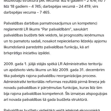
Iedzīvotāju struktūra pēc vecuma: līdz 6 gadiem – 2 476; no 7
līdz 18 gadiem – 4 745; darbspējas vecumā – 24 419; virs
darbspējas vecuma – 7 465.
Pašvaldības darbības pamatnosacījumus un kompetenci
reglamentē LR likums “Par pašvaldībām”, savukārt
pašvaldības budžets tiek veidots, lai prognozētu ieņēmumus
un to pamatotu sadali, nosakot nepieciešamo līdzekļu apjomu
likumdošanā paredzēto pašvaldības funkciju, kā arī
brīvprātīgo iniciatīvu izpildei.
2009. gada 1. jūlijā stājās spēkā LR Administratīvo teritoriju
un apdzīvoto vietu likums un līdz 2009. gada 31. decembrim
tika pabeigts rajona pašvaldību reorganizācijas process.
Administratīvi teritoriālās reformas rezultātā pirmā līmeņa jeb
novadu pašvaldības ir pārņēmušas funkcijas, kuras līdz šim
bija rajona pašvaldības kompetencē. Šīs izmaiņas atspoguļojas
arī novada pašvaldības šā gada budžeta struktūrā.
Pašvaldības budžetu vistiešākā veidā ietekmē ekonomiskā