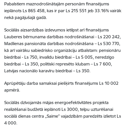
Pabalstiem maznodrošinātajām personām finansējums
ieplānots Ls 865 458, kas ir par Ls 215 551 jeb 33.16% vairāk
nekā pagājušajā gadā.
Sociālās aizsardzības izdevumos ietilpst arī finansējums
Lauberes bērnunama darbības nodrošināšanai - Ls 220 242,
Madlienas pansionāta darbības nodrošināšana – Ls 530 770,
kā arī vairāku sabiedrisko organizāciju atbalstam: pensionāru
biedrībai - Ls 750, invalīdu biedrībai – Ls 5 005, neredzīgo
biedrībai – Ls 350, politiski represēto klubam – Ls 7 600,
Latvijas nacionālo karavīru biedrībai – Ls 350.
Aprūpētāju darba samaksai piešķirts finansējums Ls 10 002
apmērā.
Sociālās dzīvojamās mājas energoefektivitātes projekta
realizēšanai budžetā ieplānoti Ls 3000, telpu uzturēšanai
sociālā dienas centra „Saime” vajadzībām paredzēts izlietot Ls
4 000.