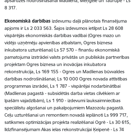
apsardzes nodrošināšanai Madlienā, Meņģelē un Taurupē - Ls
8 317.
Ekonomiskā darbības
izdevumu daļā plānotais finansējuma
apjoms ir Ls 2 033 563. Šajos izdevumos ietilpst Ls 28 608
vispārējās ekonomiskās darbības vadībai (Ogres mazo un
vidējo uzņēmēju apvienības atbalstam, Ogres biznesa
inkubatora uzturēšanai) Ls 57 570 – finanšu ekonomiskā
pamatojuma izstrādei valsts privātās un publiskās partnerības
projektam Ogres biznesa un inovācijas inkubatora
rekonstrukcija, Ls 169 155 - Ogres un Madlienas būvvaldes
darbības nodrošināšanai; Ls 10 000 Ogres novada attīstības
programmas izsrādei, Ls 1 787 - vispārējai nodarbinātībai
(Madlienas pagastā - subsidētās darba vietas cilvēkiem ar
īpašām vajadzībām), Ls 1 910 - izdevumi lauksaimniecības
speciālistu algošanai un pakalpojumiem Mazozolu pagastā.
Ceļu uzturēšanai un remontiem novadā ieplānoti Ls 999 717,
satiksmes optimizācijas projekta realizēšanai Ogrē - Ls 30 615,
līdzfinansējumam Akas ielas rekonstrukcijai Ķeipenē - Ls 74