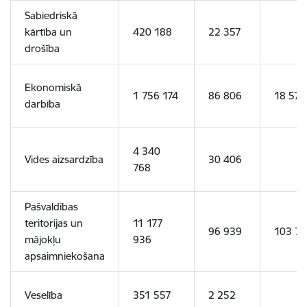
Sabiedriskā
kārtība un
420 188
22 357
drošība
Ekonomiskā
1 756 174
86 806
18 574
darbība
4 340
Vides aizsardzība
30 406
768
Pašvaldības
teritorijas un
11 177
96 939
103 78
mājokļu
936
apsaimniekošana
Veselība
351 557
2 252