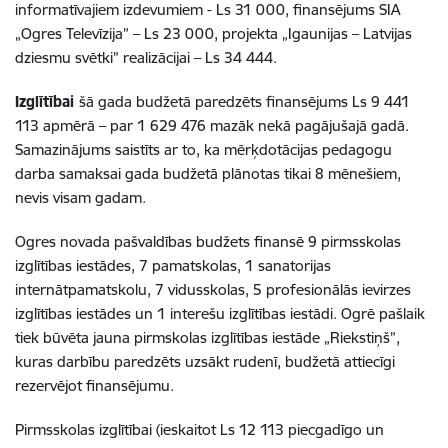
informatīvajiem izdevumiem - Ls 31 000, finansējums SIA
„Ogres Televīzija” – Ls 23 000, projekta „Igaunijas – Latvijas
dziesmu svētki” realizācijai – Ls 34 444.
Izglītībai
šā gada budžetā paredzēts finansējums Ls 9 441
113 apmērā – par 1 629 476 mazāk nekā pagājušajā gadā.
Samazinājums saistīts ar to, ka mērķdotācijas pedagogu
darba samaksai gada budžetā plānotas tikai 8 mēnešiem,
nevis visam gadam.
Ogres novada pašvaldības budžets finansē 9 pirmsskolas
izglītības iestādes, 7 pamatskolas, 1 sanatorijas
internātpamatskolu, 7 vidusskolas, 5 profesionālās ievirzes
izglītības iestādes un 1 interešu izglītības iestādi. Ogrē pašlaik
tiek būvēta jauna pirmskolas izglītības iestāde „Riekstiņš”,
kuras darbību paredzēts uzsākt rudenī, budžetā attiecīgi
rezervējot finansējumu.
Pirmsskolas izglītībai (ieskaitot Ls 12 113 piecgadīgo un