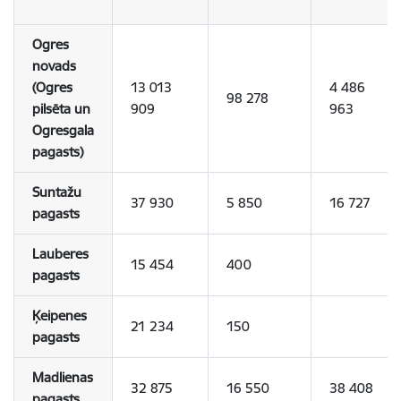
Ogres
novads
(Ogres
13 013
4 486
98 278
pilsēta un
909
963
Ogresgala
pagasts)
Suntažu
37 930
5 850
16 727
pagasts
Lauberes
15 454
400
pagasts
Ķeipenes
21 234
150
pagasts
Madlienas
32 875
16 550
38 408
pagasts