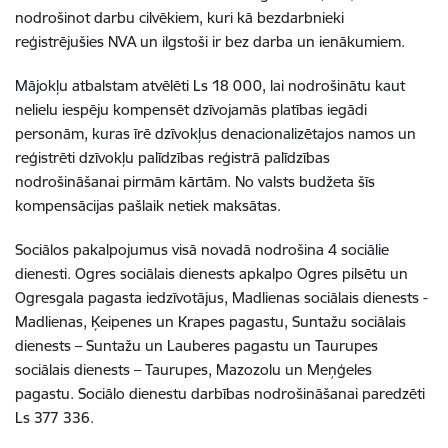
nodrošinot darbu cilvēkiem, kuri kā bezdarbnieki
reģistrējušies NVA un ilgstoši ir bez darba un ienākumiem.
Mājokļu atbalstam atvēlēti Ls 18 000, lai nodrošinātu kaut
nelielu iespēju kompensēt dzīvojamās platības iegādi
personām, kuras īrē dzīvokļus denacionalizētajos namos un
reģistrēti dzīvokļu palīdzības reģistrā palīdzības
nodrošināšanai pirmām kārtām. No valsts budžeta šīs
kompensācijas pašlaik netiek maksātas.
Sociālos pakalpojumus visā novadā nodrošina 4 sociālie
dienesti. Ogres sociālais dienests apkalpo Ogres pilsētu un
Ogresgala pagasta iedzīvotājus, Madlienas sociālais dienests -
Madlienas, Ķeipenes un Krapes pagastu, Suntažu sociālais
dienests – Suntažu un Lauberes pagastu un Taurupes
sociālais dienests – Taurupes, Mazozolu un Meņģeles
pagastu. Sociālo dienestu darbības nodrošināšanai paredzēti
Ls 377 336.