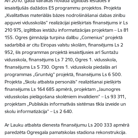
Arī 2010. gadā vairākas novada izglītības iestādes ir
iesaistījušās dažādos ES programmu projektos. Projekta
„Kvalitatīvas materiālās bāzes nodrošināšanai dabas zinību
apguvei vidusskolās” realizācijai piešķirtais finansējums ir Ls
210 975, izglītības iestāžu informatizācijas projektam – Ls 81
155. Ogres ģimnāzija turpina dalību „Comenius” projektā
sadarbībā ar citu Eiropas valstu skolām, finansējums Ls 2
952, šīs programmas projektā iesaistījusies arī Suntažu
vidusskola, finansējums Ls 7 210, Ogres 1. vidusskola,
finansējums Ls 5 730. Ogres 1. vidusskola piedalās arī
programmas „Gruntvig” projektā, finansējums Ls 6 500.
Projekta „Skolu atbalsta personāls” realizēšanai piešķirts
finansējums Ls 164 685 apmērā, projektam „Jaunogres
vidusskolas pielāgošana skolēniem invalīdiem” – Ls 93 311,
projektam „Publiskās informatīvās sistēmas tīkla izveide un
skolu informatizācija” – Ls 2 640.
Ar Lauku atbalsta dienesta finansējumu Ls 200 333 apmērā
paredzēta Ogresgala pamatskolas stadiona rekonstrukcija.