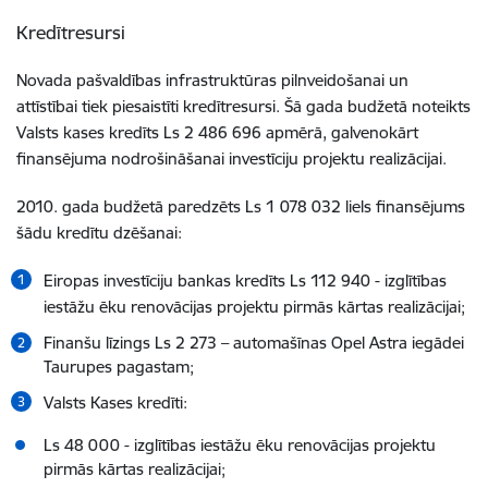
Kredītresursi
Novada pašvaldības infrastruktūras pilnveidošanai un
attīstībai tiek piesaistīti kredītresursi. Šā gada budžetā noteikts
Valsts kases kredīts Ls 2 486 696 apmērā, galvenokārt
finansējuma nodrošināšanai investīciju projektu realizācijai.
2010. gada budžetā paredzēts Ls 1 078 032 liels finansējums
šādu kredītu dzēšanai:
Eiropas investīciju bankas kredīts Ls 112 940 - izglītības
iestāžu ēku renovācijas projektu pirmās kārtas realizācijai;
Finanšu līzings Ls 2 273 – automašīnas Opel Astra iegādei
Taurupes pagastam;
Valsts Kases kredīti:
Ls 48 000 - izglītības iestāžu ēku renovācijas projektu
pirmās kārtas realizācijai;