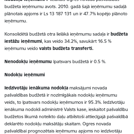
budžeta ieņēmumu avots. 2010. gadā šajā ieņēmumu sadaļā
plānotais apjoms ir Ls 13 187 131 un ir 47.7% kopējo plānoto
ieņēmumu.
Konsolidētā budžetā otra lielākā ieņēmumu sadaļa ir
budžeta
iestāžu ieņēmumi
, kas veido 34.2%, savukārt 16.5 %
ieņēmumu veido
valsts budžeta transferti.
Nenodokļu ieņēmumu
īpatsvars budžetā ir 0.5 %.
Nodokļu ieņēmumi
Iedzīvotāju ienākuma nodokļa
maksājumi novada
pašvaldības budžetā ir nozīmīgākais nodokļu ieņēmumu
veids, to īpatsvars nodokļu ieņēmumos ir 95.3%. Iedzīvotāju
ienākuma nodokli administrē Valsts kase, ieskaitot pašvaldību
budžetos likumā noteikto daļu atbilstoši attiecīgajā pašvaldībā
deklarēto nodokļu maksātāju skaitam. Ogres novada
pašvaldībai prognozētais ieņēmumu apjoms no iedzīvotāju