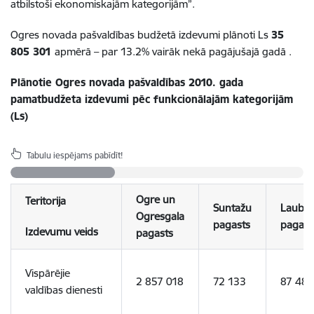
atbilstoši ekonomiskajām kategorijām”.
Ogres novada pašvaldības budžetā izdevumi plānoti Ls
35
805 301
apmērā – par 13.2% vairāk nekā pagājušajā gadā .
Plānotie Ogres novada pašvaldības 2010. gada
pamatbudžeta izdevumi
pēc funkcionālajām kategorijām
(Ls)
Tabulu iespējams pabīdīt!
Ogre un
Teritorija
Suntažu
Lauber
Ogresgala
pagasts
pagast
Izdevumu veids
pagasts
Vispārējie
2 857 018
72 133
87 484
valdības dienesti