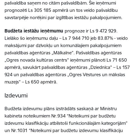
pašvaldība saņem no citām pašvaldībām. Šie ieņēmumi
prognozēti Ls 305 185 apmērā un tos veido pašvaldību
savstarpējie norēķini par izglītības iestāžu pakalpojumiem.
Budžeta iestāžu ieņēmumu
prognoze ir Ls 9 472 929.
Lielāko šo ieņēmumu daļu – Ls 7 944 710 jeb 83.87% - veido
maksājumi par dzīvokļu un komunālajiem pakalpojumiem
pašvaldības aģentūras „Mālkalne”. Pašvaldības aģentūras
„Ogres novada kultūras centrs” ieņēmumi plānoti Ls 71 650
apmērā, savukārt pašvaldības aģentūras „Dziednīca” – Ls 157
924 un pašvaldības aģentūras „Ogres Vēstures un mākslas
muzejs” – Ls 650 apmērā.
Izdevumi
Budžeta izdevumu plāns izstrādāts saskaņā ar Ministru
kabineta noteikumiem Nr.934 “Noteikumi par budžetu
izdevumu klasifikāciju atbilstoši funkcionālajām kategorijām”
un Nr.1031 “Noteikumi par budžetu izdevumu klasifikāciju