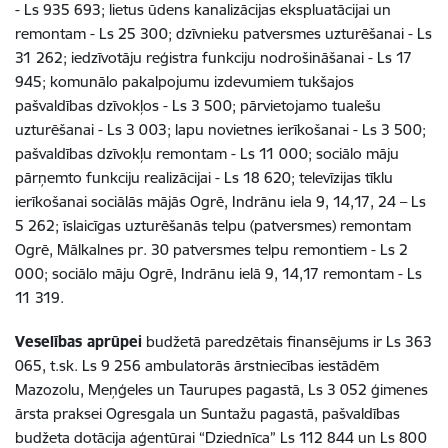
- Ls 935 693; lietus ūdens kanalizācijas ekspluatācijai un
remontam - Ls 25 300; dzīvnieku patversmes uzturēšanai - Ls
31 262; iedzīvotāju reģistra funkciju nodrošināšanai - Ls 17
945; komunālo pakalpojumu izdevumiem tukšajos
pašvaldības dzīvokļos - Ls 3 500; pārvietojamo tualešu
uzturēšanai - Ls 3 003; lapu novietnes ierīkošanai - Ls 3 500;
pašvaldības dzīvokļu remontam - Ls 11 000; sociālo māju
pārņemto funkciju realizācijai - Ls 18 620; televīzijas tīklu
ierīkošanai sociālās mājās Ogrē, Indrānu iela 9, 14,17, 24 – Ls
5 262; īslaicīgas uzturēšanās telpu (patversmes) remontam
Ogrē, Mālkalnes pr. 30 patversmes telpu remontiem - Ls 2
000; sociālo māju Ogrē, Indrānu ielā 9, 14,17 remontam - Ls
11 319.
Veselības aprūpei
budžetā paredzētais finansējums ir Ls 363
065, t.sk. Ls 9 256 ambulatorās ārstniecības iestādēm
Mazozolu, Meņģeles un Taurupes pagastā, Ls 3 052 ģimenes
ārsta praksei Ogresgala un Suntažu pagastā, pašvaldības
budžeta dotācija aģentūrai “Dziednīca” Ls 112 844 un Ls 800