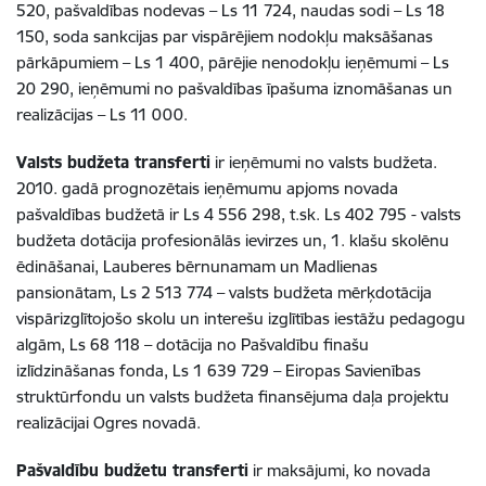
520, pašvaldības nodevas – Ls 11 724, naudas sodi – Ls 18
150, soda sankcijas par vispārējiem nodokļu maksāšanas
pārkāpumiem – Ls 1 400, pārējie nenodokļu ieņēmumi – Ls
20 290, ieņēmumi no pašvaldības īpašuma iznomāšanas un
realizācijas – Ls 11 000.
Valsts budžeta transferti
ir ieņēmumi no valsts budžeta.
2010. gadā prognozētais ieņēmumu apjoms novada
pašvaldības budžetā ir Ls 4 556 298, t.sk. Ls 402 795 - valsts
budžeta dotācija profesionālās ievirzes un, 1. klašu skolēnu
ēdināšanai, Lauberes bērnunamam un Madlienas
pansionātam, Ls 2 513 774 – valsts budžeta mērķdotācija
vispārizglītojošo skolu un interešu izglītības iestāžu pedagogu
algām, Ls 68 118 – dotācija no Pašvaldību finašu
izlīdzināšanas fonda, Ls 1 639 729 – Eiropas Savienības
struktūrfondu un valsts budžeta finansējuma daļa projektu
realizācijai Ogres novadā.
Pašvaldību budžetu transferti
ir maksājumi, ko novada