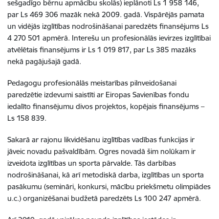
sešgadīgo bērnu apmācību skolās) ieplānoti Ls 1 958 146,
par Ls 469 306 mazāk nekā 2009. gadā. Vispārējās pamata
un vidējās izglītības nodrošināšanai paredzēts finansējums Ls
4 270 501 apmērā. Interešu un profesionālās ievirzes izglītībai
atvēlētais finansējums ir Ls 1 019 817, par Ls 385 mazāks
nekā pagājušajā gadā.
Pedagogu profesionālās meistarības pilnveidošanai
paredzētie izdevumi saistīti ar Eiropas Savienības fondu
iedalīto finansējumu divos projektos, kopējais finansējums –
Ls 158 839.
Sakarā ar rajonu likvidēšanu izglītības vadības funkcijas ir
jāveic novadu pašvaldībām. Ogres novadā šim nolūkam ir
izveidota izglītības un sporta pārvalde. Tās darbības
nodrošināšanai, kā arī metodiskā darba, izglītības un sporta
pasākumu (semināri, konkursi, mācību priekšmetu olimpiādes
u.c.) organizēšanai budžetā paredzēts Ls 100 247 apmērā.