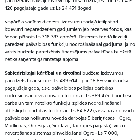
paredzētais maksājums ievērojami samazinājies - no Ls 1 419
128 pagājušajā gadā uz Ls 24 451 šogad.
Vispārējo vadības dienestu izdevumu sadaļā ietilpst arī
izdevumi neparedzētiem gadījumiem jeb rezerves fonds, kas
šogad plānots Ls 716 787 apmērā. Rezerves fondā līdzekļi
paredzēti pašvaldības funkciju nodrošināšanai gadījumā, ja no
valsts budžeta paredzētais finansējums pašvaldības budžetā
netiks saņemts garantētajā apjomā.
Sabiedriskajai kārtībai un drošībai
budžeta izdevumos
paredzēts finansējums Ls 489 614 – par 18.8% vairāk nekā
pagājušajā gadā, t.sk. pašvaldības policijas darbības
nodrošināšanai visā novada teritorijā - Ls 389 475, bāriņtiesu
darba un tām noteikto funkciju izpildes nodrošināšanai
atbilstīgi to darbības teritorijai - Ls 84 822 (saskaņā ar novada
pašvaldības nolikumu novadā darbojas 5 bāriņtiesas – Ogrē,
Madlienas, Ogresgala, Suntažu, Taurupes pagastā), video
novērošanas sistēmas pilnveidošanai Ogrē - Ls 7 000,