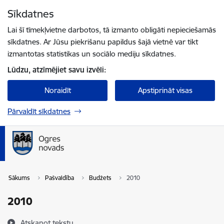
Pāriet uz lapas saturu
Sīkdatnes
Spied
lai meklētu
Enter
Lai šī tīmekļvietne darbotos, tā izmanto obligāti nepieciešamās
sīkdatnes. Ar Jūsu piekrišanu papildus šajā vietnē var tikt
izmantotas statistikas un sociālo mediju sīkdatnes.
Lūdzu, atzīmējiet savu izvēli:
Noraidīt
Apstiprināt visas
Pārvaldīt sīkdatnes
Sākums
Pašvaldība
Budžets
2010
2010
Atskaņot tekstu