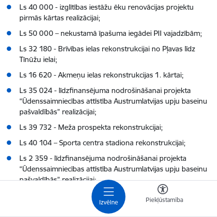
Ls 40 000 - izglītības iestāžu ēku renovācijas projektu
pirmās kārtas realizācijai;
Ls 50 000 – nekustamā īpašuma iegādei PII vajadzībām;
Ls 32 180 - Brīvības ielas rekonstrukcijai no Pļavas līdz
Tīnūžu ielai;
Ls 16 620 - Akmeņu ielas rekonstrukcijas 1. kārtai;
Ls 35 024 - līdzfinansējuma nodrošināšanai projekta
“Ūdenssaimniecības attīstība Austrumlatvijas upju baseinu
pašvaldībās” realizācijai;
Ls 39 732 - Meža prospekta rekonstrukcijai;
Ls 40 104 – Sporta centra stadiona rekonstrukcijai;
Ls 2 359 - līdzfinansējuma nodrošināšanai projekta
“Ūdenssaimniecības attīstība Austrumlatvijas upju baseinu
pašvaldībās” realizācijai;
Ls 105 676 - līdzfinansējuma nodrošināšanai projekta
Piekļūstamība
Izvēlne
“Ūdenssaimniecības attīstība Austrumlatvijas upju baseinu
pašvaldībās” realizācijai;