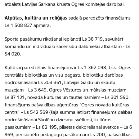
atbalsts Latvijas Sarkanā krusta Ogres komitejas darbībai.
Atpūtas, kultūra un reliģijas
sadaļā paredzēts finansējums
Ls 1 508 837 apmērā.
Sporta pasākumu rīkošanai ieplānoti Ls 38 719, savukārt
komandu un individuālo sacensību dalībnieku atbalstam - Ls
54 020.
Kultūrai paredzētais finansējums ir Ls 1 362 098, t.sk. Ogres
centrālās bibliotēkas un visu pagastu bibliotēku darbības
nodrošināšanai Ls 303 361, Latvijas Gaidu un skautu
muzejam – Ls 3 649, Ogres Vēstures un mākslas muzejam –
Ls 87 121, novada kultūras un tautas namiem – Ls 301 590,
finansējums pašvaldības aģentūras “Ogres novada kultūras
centrs” – Ls 542 569 (šajā summā ietilpst finansējums dalības
nodrošināšanai Skolēnu dziesmu svētkos), kultūras
pasākumiem – Ls 82 195, pilsētas dekorēšanai svētkos – Ls 6
969, pensionēto pedagogu pasākumam Ls 200, pašvaldības