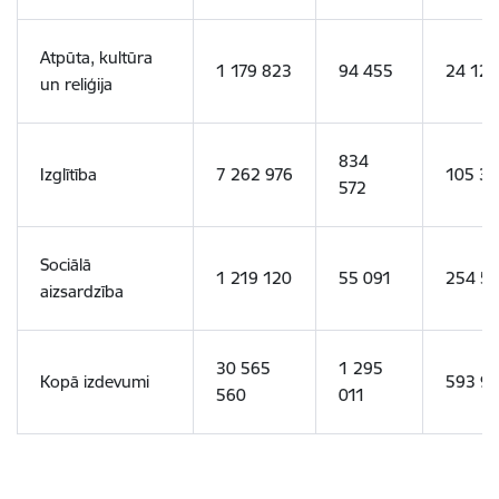
Atpūta, kultūra
1 179 823
94 455
24 129
un reliģija
834
Izglītība
7 262 976
105 37
572
Sociālā
1 219 120
55 091
254 5
aizsardzība
30 565
1 295
Kopā izdevumi
593 9
560
011