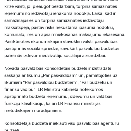
krīze valstī, jo, pieaugot bezdarbam, turpina samazināties
ieņēmumi no iedzīvotāju ienākuma nodokļa. Laikā, kad ir
samazinājusies un turpina samazināties iedzīvotāju
maksātspēja, pastāv risks nekustamā īpašuma nodokļu,
komunālo, īres un apsaimniekošanas maksājumu iekasēšanā.
Pasliktinoties ekonomiskajam stāvoklim valstī, pašvaldībās
pastiprinās sociālā spriedze, savukārt pašvaldību budžetos
palielinās izdevumi iedzīvotāju sociālajai aizsardzībai.
Novada pašvaldības konsolidētais budžets ir izstrādāts
saskaņā ar likumu „Par pašvaldībām” un, pamatojoties uz
likumiem “Par pašvaldību budžetiem”, “Par budžetu un
finanšu vadību”, LR Ministru kabineta noteikumos
apstiprināto budžeta ieņēmumu, izdevumu un valdības
funkciju klasifikāciju, kā arī LR Finanšu ministrijas
metodiskajiem norādījumiem.
Konsolidētajā budžetā ir iekļauti visu pašvaldības aģentūru
budžeti.