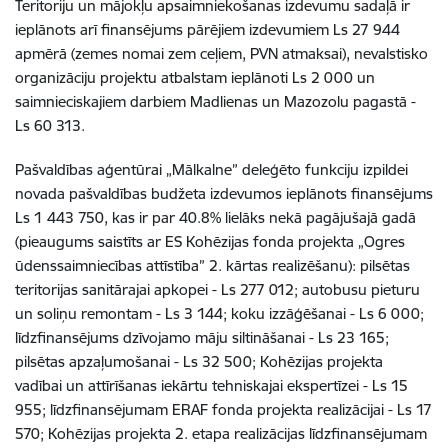
Teritoriju un mājokļu apsaimniekošanas izdevumu sadaļā ir
ieplānots arī finansējums pārējiem izdevumiem Ls 27 944
apmērā (zemes nomai zem ceļiem, PVN atmaksai), nevalstisko
organizāciju projektu atbalstam ieplānoti Ls 2 000 un
saimnieciskajiem darbiem Madlienas un Mazozolu pagastā -
Ls 60 313.
Pašvaldības aģentūrai „Mālkalne” deleģēto funkciju izpildei
novada pašvaldības budžeta izdevumos ieplānots finansējums
Ls 1 443 750, kas ir par 40.8% lielāks nekā pagājušajā gadā
(pieaugums saistīts ar ES Kohēzijas fonda projekta „Ogres
ūdenssaimniecības attīstība” 2. kārtas realizēšanu): pilsētas
teritorijas sanitārajai apkopei - Ls 277 012; autobusu pieturu
un soliņu remontam - Ls 3 144; koku izzāģēšanai - Ls 6 000;
līdzfinansējums dzīvojamo māju siltināšanai - Ls 23 165;
pilsētas apzaļumošanai - Ls 32 500; Kohēzijas projekta
vadībai un attīrīšanas iekārtu tehniskajai ekspertīzei - Ls 15
955; līdzfinansējumam ERAF fonda projekta realizācijai - Ls 17
570; Kohēzijas projekta 2. etapa realizācijas līdzfinansējumam