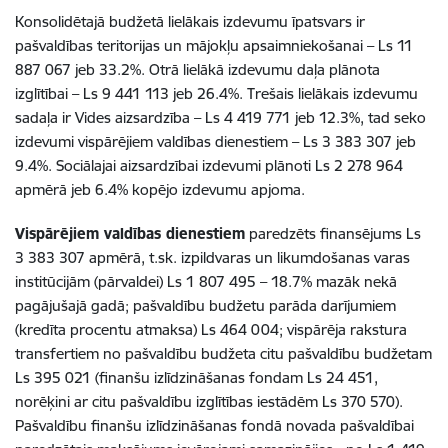
Konsolidētajā budžetā lielākais izdevumu īpatsvars ir
pašvaldības teritorijas un mājokļu apsaimniekošanai – Ls 11
887 067 jeb 33.2%. Otrā lielākā izdevumu daļa plānota
izglītībai – Ls 9 441 113 jeb 26.4%. Trešais lielākais izdevumu
sadaļa ir Vides aizsardzība – Ls 4 419 771 jeb 12.3%, tad seko
izdevumi vispārējiem valdības dienestiem – Ls 3 383 307 jeb
9.4%. Sociālajai aizsardzībai izdevumi plānoti Ls 2 278 964
apmērā jeb 6.4% kopējo izdevumu apjoma.
Vispārējiem valdības dienestiem
paredzēts finansējums Ls
3 383 307 apmērā, t.sk. izpildvaras un likumdošanas varas
institūcijām (pārvaldei) Ls 1 807 495 – 18.7% mazāk nekā
pagājušajā gadā; pašvaldību budžetu parāda darījumiem
(kredīta procentu atmaksa) Ls 464 004; vispārēja rakstura
transfertiem no pašvaldību budžeta citu pašvaldību budžetam
Ls 395 021 (finanšu izlīdzināšanas fondam Ls 24 451,
norēķini ar citu pašvaldību izglītības iestādēm Ls 370 570).
Pašvaldību finanšu izlīdzināšanas fondā novada pašvaldībai