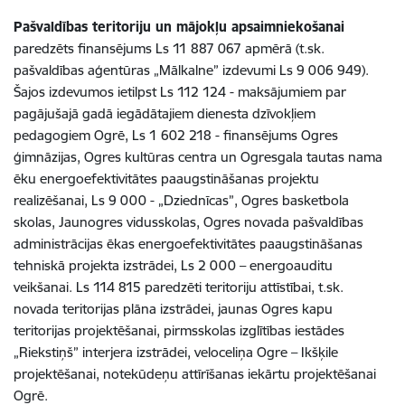
Pašvaldības teritoriju un mājokļu apsaimniekošanai
paredzēts finansējums Ls 11 887 067 apmērā (t.sk.
pašvaldības aģentūras „Mālkalne” izdevumi Ls 9 006 949).
Šajos izdevumos ietilpst Ls 112 124 - maksājumiem par
pagājušajā gadā iegādātajiem dienesta dzīvokļiem
pedagogiem Ogrē, Ls 1 602 218 - finansējums Ogres
ģimnāzijas, Ogres kultūras centra un Ogresgala tautas nama
ēku energoefektivitātes paaugstināšanas projektu
realizēšanai, Ls 9 000 - „Dziednīcas”, Ogres
basketbola
skolas, Jaunogres vidusskolas, Ogres novada pašvaldības
administrācijas ēkas energoefektivitātes paaugstināšanas
tehniskā projekta izstrādei, Ls 2 000 – energoauditu
veikšanai. Ls 114 815 paredzēti teritoriju attīstībai, t.sk.
novada teritorijas plāna izstrādei, jaunas Ogres kapu
teritorijas projektēšanai, pirmsskolas izglītības iestādes
„Riekstiņš” interjera izstrādei, veloceliņa Ogre – Ikšķile
projektēšanai, notekūdeņu attīrīšanas iekārtu projektēšanai
Ogrē.