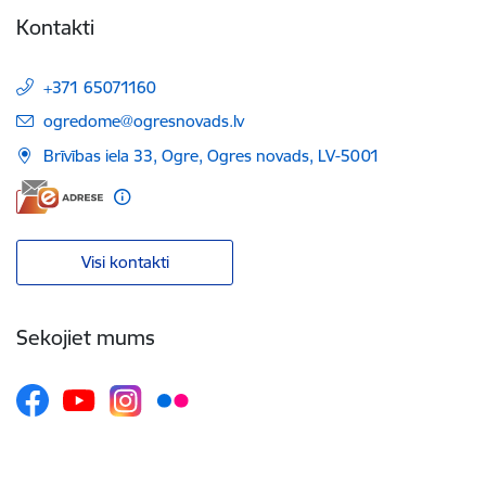
Kontakti
+371 65071160
E-pasts:
ogredome@ogresnovads.lv
Brīvības iela 33, Ogre, Ogres novads, LV-5001
Visi kontakti
Sekojiet mums