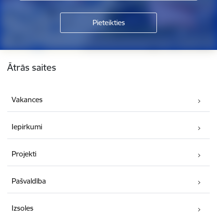
Kājene
Ātrās saites
Vakances
Iepirkumi
Projekti
Pašvaldība
Izsoles