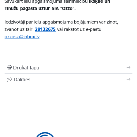
Savukārt ielu apgaismojuma saimniecību
Ikšķilē un
Tīnūžu pagastā uztur SIA "Ozzo".
Iedzīvotāji par ielu apgaismojuma bojājumiem var ziņot,
zvanot uz tālr.
29132675
vai rakstot uz e-pastu
ozzosia@inbox.lv
Drukāt lapu
Dalīties