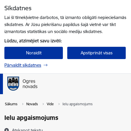
Pāriet uz lapas saturu
Sīkdatnes
Spied
lai meklētu
Enter
Lai šī tīmekļvietne darbotos, tā izmanto obligāti nepieciešamās
sīkdatnes. Ar Jūsu piekrišanu papildus šajā vietnē var tikt
izmantotas statistikas un sociālo mediju sīkdatnes.
Lūdzu, atzīmējiet savu izvēli:
Noraidīt
Apstiprināt visas
Pārvaldīt sīkdatnes
Sākums
Novads
Vide
Ielu apgaismojums
Ielu apgaismojums
Atskaņot tekstu