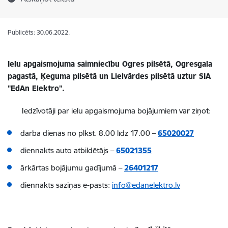
Publicēts: 30.06.2022.
Ielu apgaismojuma saimniecību Ogres pilsētā, Ogresgala
pagastā, Ķeguma pilsētā un Lielvārdes pilsētā uztur SIA
"EdAn Elektro".
Iedzīvotāji par ielu apgaismojuma bojājumiem var ziņot:
darba dienās no plkst. 8.00 līdz 17.00 –
65020027
diennakts auto atbildētājs –
65021355
ārkārtas bojājumu gadījumā –
26401217
diennakts saziņas e-pasts:
info@edanelektro.lv