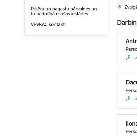
Zvaigž
Pilsētu un pagastu pārvaldes un
to padotībā esošas iestādes
Darbin
VPVKAC kontakti
Ant
Perso
+
Dac
Perso
+
Ilon
Perso