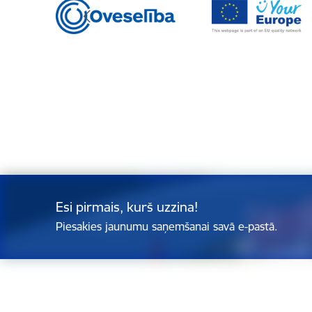
Esi pirmais, kurš uzzina!
Piesakies jaunumu saņemšanai savā e-pastā.
Kājene