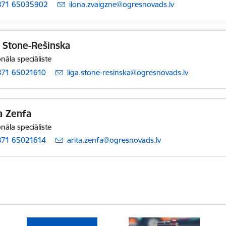
371 65035902
E-pasts:
ilona.zvaigzne@ogresnovads.lv
 Stone-Rešinska
nāla speciāliste
371 65021610
E-pasts:
liga.stone-resinska@ogresnovads.lv
a Zenfa
nāla speciāliste
371 65021614
E-pasts:
arita.zenfa@ogresnovads.lv