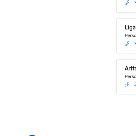
+
Līga
Perso
+
Arit
Perso
+