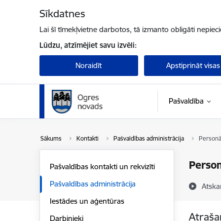
Pāriet uz lapas saturu
Sīkdatnes
Lai šī tīmekļvietne darbotos, tā izmanto obligāti nepiec
Lūdzu, atzīmējiet savu izvēli:
Noraidīt
Apstiprināt visas
Pašvaldība
Sākums
Kontakti
Pašvaldības administrācija
Personā
Person
Pašvaldības kontakti un rekvizīti
Pašvaldības administrācija
Atska
Iestādes un aģentūras
Atraša
Darbinieki