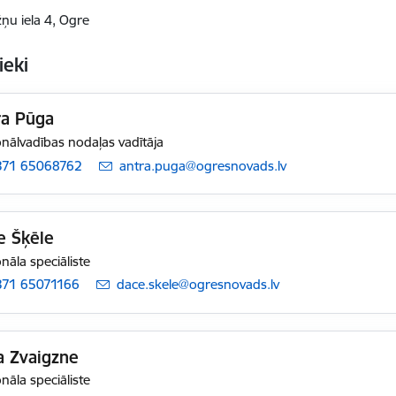
ņu iela 4, Ogre
ieki
ra Pūga
nālvadības nodaļas vadītāja
371 65068762
E-pasts:
antra.puga@ogresnovads.lv
e Šķēle
nāla speciāliste
371 65071166
E-pasts:
dace.skele@ogresnovads.lv
a Zvaigzne
nāla speciāliste