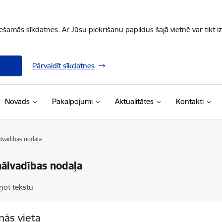
iešamās sīkdatnes. Ar Jūsu piekrišanu papildus šajā vietnē var tikt i
Pārvaldīt sīkdatnes
Novads
Pakalpojumi
Aktualitātes
Kontakti
lvadības nodaļa
ālvadības nodaļa
ņot tekstu
nās vieta