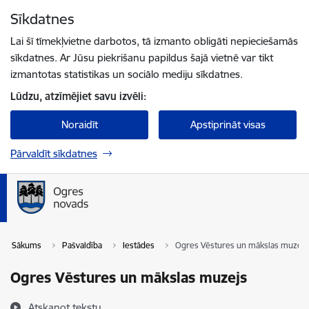
Pāriet uz lapas saturu
Sīkdatnes
Spied
lai meklētu
Enter
Lai šī tīmekļvietne darbotos, tā izmanto obligāti nepieciešamās
sīkdatnes. Ar Jūsu piekrišanu papildus šajā vietnē var tikt
izmantotas statistikas un sociālo mediju sīkdatnes.
Lūdzu, atzīmējiet savu izvēli:
Noraidīt
Apstiprināt visas
Pārvaldīt sīkdatnes
Sākums
Pašvaldība
Iestādes
Ogres Vēstures un mākslas muzejs
Ogres Vēstures un mākslas muzejs
Atskaņot tekstu