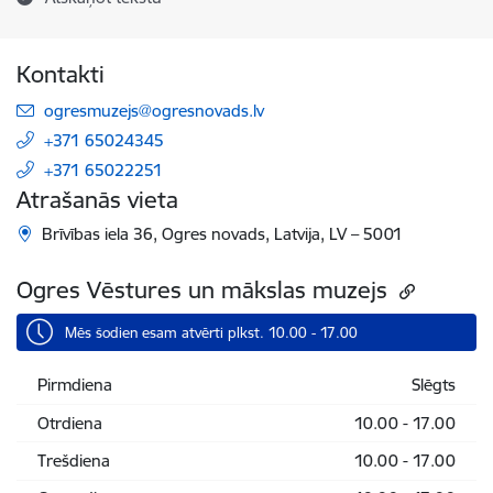
Kontakti
E-pasts:
ogresmuzejs@ogresnovads.lv
+371 65024345
+371 65022251
Atrašanās vieta
Brīvības iela 36, Ogres novads, Latvija, LV – 5001
Ogres Vēstures un mākslas muzejs
Mēs šodien esam atvērti plkst. 10.00 - 17.00
Pirmdiena
Slēgts
Otrdiena
10.00 - 17.00
Trešdiena
10.00 - 17.00