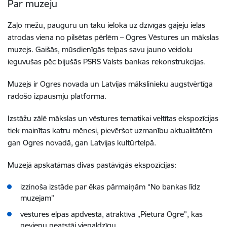
Par muzeju
Zaļo mežu, pauguru un taku ielokā uz dzīvīgās gājēju ielas
atrodas viena no pilsētas pērlēm – Ogres Vēstures un mākslas
muzejs. Gaišās, mūsdienīgās telpas savu jauno veidolu
ieguvušas pēc bijušās PSRS Valsts bankas rekonstrukcijas.
Muzejs ir Ogres novada un Latvijas mākslinieku augstvērtīga
radošo izpausmju platforma.
Izstāžu zālē mākslas un vēstures tematikai veltītas ekspozīcijas
tiek mainītas katru mēnesi, pievēršot uzmanību aktualitātēm
gan Ogres novadā, gan Latvijas kultūrtelpā.
Muzejā apskatāmas divas pastāvīgās ekspozīcijas:
izzinoša izstāde par ēkas pārmaiņām “No bankas līdz
muzejam”
vēstures elpas apdvestā, atraktīvā „Pietura Ogre”, kas
nevienu neatstāj vienaldzīgu.