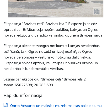
Ekspozīcija "Brīvības ceļš" Brīvības ielā 2 Ekspozīcija sniedz
izpratni par Brīvības ceļa nepārtrauktību, Latvijas un Ogres
novada iedzīvotāju parādīto varonību, upuriem Brīvības vārdā.
Ekspozīcija akcentē svarīgus notikumus Latvijas neatkarības
izcīnīšanā, t.sk. Ogres novadā un izceļ nozīmīgas Ogres
novada personības – vēsturisko notikumu dalībniekus.
Ekspozīcija sniedz apziņu, ka Latvijas Republikas brīvība un
neatkarība ir fundamentālas vērtības.
Saziņai par ekspozīciju "Brīvības ceļš" Brīvības ielā 2
zvanīt
65022598; 20 283 699
Papildu informācija
Lejupielādēt:
Ogres Vēstures un mākslas muzeja maksas pakalpojumu