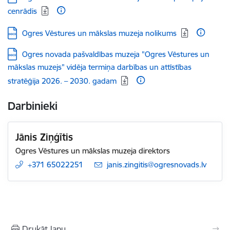
cenrādis
Lejupielādēt:
Ogres Vēstures un mākslas muzeja nolikums
Lejupielādēt:
Ogres novada pašvaldības muzeja "Ogres Vēstures un
mākslas muzejs" vidēja termiņa darbības un attīstības
stratēģija 2026. – 2030. gadam
Darbinieki
Jānis Ziņģītis
Ogres Vēstures un mākslas muzeja direktors
+371 65022251
E-pasts:
janis.zingitis@ogresnovads.lv
Drukāt lapu