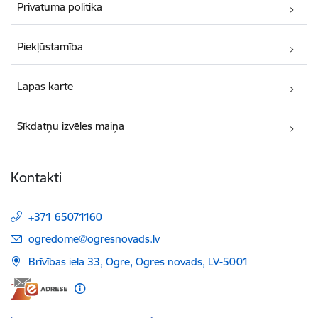
Privātuma politika
Piekļūstamība
Lapas karte
Sīkdatņu izvēles maiņa
Kontakti
+371 65071160
E-pasts:
ogredome@ogresnovads.lv
Brīvības iela 33, Ogre, Ogres novads, LV-5001