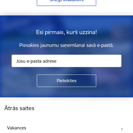
Esi pirmais, kurš uzzina!
Piesakies jaunumu saņemšanai savā e-pastā.
Kājene
Ātrās saites
Vakances