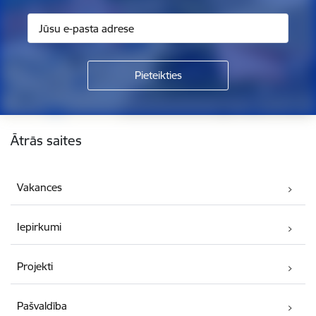
Kājene
Ātrās saites
Vakances
Iepirkumi
Projekti
Pašvaldība