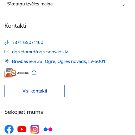
Sīkdatņu izvēles maiņa
Kontakti
+371 65071160
E-pasts:
ogredome@ogresnovads.lv
Brīvības iela 33, Ogre, Ogres novads, LV-5001
Visi kontakti
Sekojiet mums