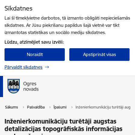
Pāriet uz lapas saturu
Sīkdatnes
Spied
lai meklētu
Enter
Lai šī tīmekļvietne darbotos, tā izmanto obligāti nepieciešamās
sīkdatnes. Ar Jūsu piekrišanu papildus šajā vietnē var tikt
izmantotas statistikas un sociālo mediju sīkdatnes.
Lūdzu, atzīmējiet savu izvēli:
Noraidīt
Apstiprināt visas
Pārvaldīt sīkdatnes
Sākums
Pašvaldība
Īpašumi
Inženierkomunikāciju turētāji augsta
Inženierkomunikāciju turētāji augstas
detalizācijas topogrāfiskās informācijas