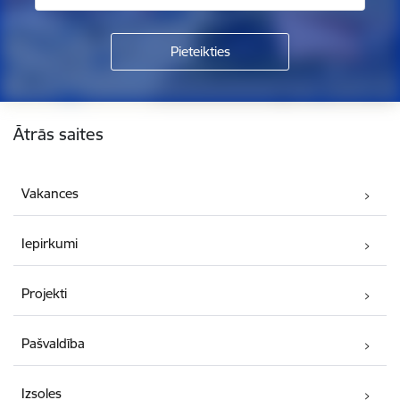
Kājene
Ātrās saites
Vakances
Iepirkumi
Projekti
Pašvaldība
Izsoles