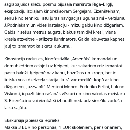
saglabājušos sliežu posmu bijušajā maršrutā Rīga–Ērgļi,
ekspozīciju izcilajam kinorežisoram Sergejam. Eizenšteinam,
senu kino tehniku, īstu jūras navigācijas uguns zīmi – veltījumu
J.Podniekam un vides instalāciju - milzu galdu kino dižgariem.
Galds ir sešus metrus augsts, blakus tam divi krēsli, viena
krēsla atzveltnē – stilizēts iluminators. Galdā iebūvētas kāpnes
ļauj to izmantot kā skatu laukumu.
Kinostacija radusies, kinofestivāla „Arsenāls” komandai un
domubiedriem ceļojot uz Ķeipeni, kur sakariem reiz izmantoti
pasta baloži. Ķeipenē nav kapu, baznīcas un kroga, bet ir
lieliska veca dzelzceļa stacija, kurā var meditēt kopā ar kino
dižgariem, „uzzvanīt” Merilinai Monro, Federiko Fellini, Lukino
Viskonti, iepazīt kino rašanās vēsturi un kino valodas meistaru
S. Eizenšteinu vai vienkārši izbaudīt nedaudz sirreālu zuduša
laika sajūtu.
Ekskursija jāpiesaka iepriekš!
Maksa 3 EUR no personas, 1 EUR skolēniem, pensionāriem,