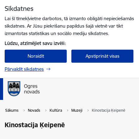
Pāriet uz lapas saturu
Sīkdatnes
Spied
lai meklētu
Enter
Lai šī tīmekļvietne darbotos, tā izmanto obligāti nepieciešamās
sīkdatnes. Ar Jūsu piekrišanu papildus šajā vietnē var tikt
izmantotas statistikas un sociālo mediju sīkdatnes.
Lūdzu, atzīmējiet savu izvēli:
Noraidīt
Apstiprināt visas
Pārvaldīt sīkdatnes
Sākums
Novads
Kultūra
Muzeji
Kinostacija Ķeipenē
Kinostacija Ķeipenē