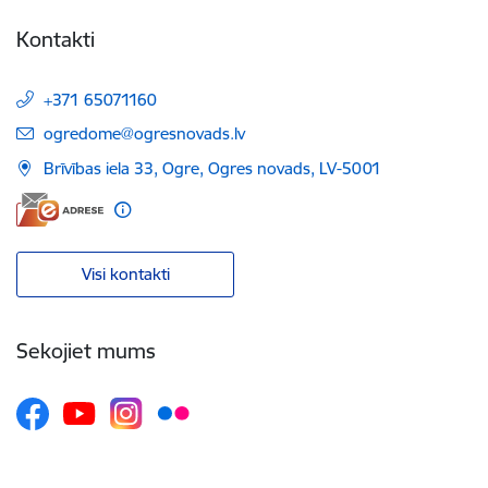
Kontakti
+371 65071160
E-pasts:
ogredome@ogresnovads.lv
Brīvības iela 33, Ogre, Ogres novads, LV-5001
Visi kontakti
Sekojiet mums