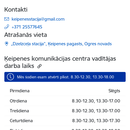
Kontakti
E-pasts:
keipenesstacija@gmail.com
+371 25577645
Atrašanās vieta
„Dzelzceļa stacija”, Ķeipenes pagasts, Ogres novads
Ķeipenes komunikācijas centra vadītājas
darba laiks
Mēs šodien esam atvērti plkst. 8.30-12.30, 13.30-18.00
Pirmdiena
Slēgts
Otrdiena
8.30-12.30, 13.30-17.00
Trešdiena
8.30-12.30, 13.30-17.00
Ceturtdiena
8.30-12.30, 13.30-17.30