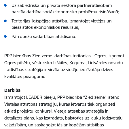
Uz sabiedriskā un privātā sektora partnerattiecībām
balstīta darbība sociālekonomisko problēmu risināšanā;
Teritorijas ilgtspējīga attīstība, izmantojot vietējos un
piesaistītos ekonomiskos resursus;
Pārrobežu sadarbības attīstīšana.
PPP biedrības Zied zeme darbības teritorijas - Ogres, izņemot
Ogres pilsētu, vēsturisko Ikšķiles, Ķeguma, Lielvārdes novadu
- attīstības stratēģija ir virzīta uz vietējo iedzīvotāju dzīves
kvalitātes pieaugumu.
Darbība
:
Izmantojot LEADER pieeju, PPP biedrība “Zied zeme” īsteno
Vietējās attīstības stratēģiju, kuras ietvaros tiek organizēti
atklāti projektu konkursi. Vietējā attīstības stratēģija ir
detalizēts plāns, kas izstrādāts, balstoties uz lauku iedzīvotāju
vajadzībām, un saskaņojot tās ar kopējām attīstības