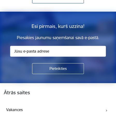
Esi pirmais, kurš uzzina!
Piesakies jaunumu saņemšanai savā e-pastā.
Kājene
Ātrās saites
Vakances