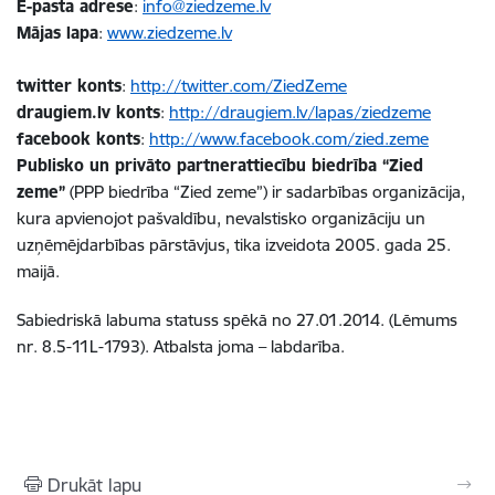
E-pasta adrese
:
info@ziedzeme.lv
Mājas lapa
:
www.ziedzeme.lv
twitter konts
:
http://twitter.com/ZiedZeme
draugiem.lv konts
:
http://draugiem.lv/lapas/ziedzeme
facebook konts
:
http://www.facebook.com/zied.zeme
Publisko un privāto partnerattiecību biedrība “Zied
zeme”
(PPP biedrība “Zied zeme”) ir sadarbības organizācija,
kura apvienojot pašvaldību, nevalstisko organizāciju un
uzņēmējdarbības pārstāvjus, tika izveidota 2005. gada 25.
maijā.
Sabiedriskā labuma statuss spēkā no 27.01.2014. (Lēmums
nr. 8.5-11L-1793). Atbalsta joma – labdarība.
Drukāt lapu