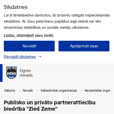
Pāriet uz lapas saturu
Sīkdatnes
Spied
lai meklētu
Enter
Lai šī tīmekļvietne darbotos, tā izmanto obligāti nepieciešamās
sīkdatnes. Ar Jūsu piekrišanu papildus šajā vietnē var tikt
izmantotas statistikas un sociālo mediju sīkdatnes.
Lūdzu, atzīmējiet savu izvēli:
Noraidīt
Apstiprināt visas
Pārvaldīt sīkdatnes
Sākums
Novads
Sabiedriskās organizācijas
Nevalstiskās organizā
Publisko un privāto partnerattiecību
biedrība "Zied Zeme"