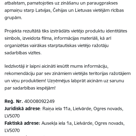
atbalstam, pamatojoties uz zināšanu un paraugprakses
apmaiņu starp Latvijas, Čehijas un Lietuvas vietējām rīcības
grupām.
Projekta rezultātā tiks izstrādāts vietējo produktu identitātes
simbols, izveidota filma, informācijas materiāli, kā arī
organizētas vairākas starptautiskas vietējo ražotāju
sadarbības vizītes.
Iedzīvotāji ir laipni aicināti iesūtīt mums informāciju,
rekomendāciju par sev zināmiem vietējās teritorijas ražotājiem
un viņu produktiem! Uzņēmējus labprāt aicinām uz sarunu
par sadarbības iespējām!
Reģ. Nr.
40008092249
Juridiskā adrese
: Raiņa iela 11a, Lielvārde, Ogres novads,
LV5070
Faktiskā adrese:
Ausekļa iela 1a, Lielvārde, Ogres novads,
LV5070