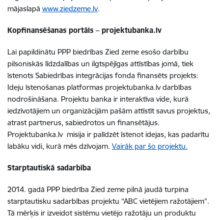
mājaslapā
www.ziedzeme.lv
.
Kopfinansēšanas portāls – projektubanka.lv
Lai papildinātu PPP biedrības Zied zeme esošo darbību
pilsoniskās līdzdalības un ilgtspējīgas attīstības jomā, tiek
īstenots Sabiedrības integrācijas fonda finansēts projekts:
Ideju īstenošanas platformas projektubanka.lv darbības
nodrošināšana. Projektu banka ir interaktīva vide, kurā
iedzīvotājiem un organizācijām pašām attīstīt savus projektus,
atrast partnerus, sabiedrotos un finansētājus.
Projektubanka.lv misija ir palīdzēt īstenot idejas, kas padarītu
labāku vidi, kurā mēs dzīvojam.
Vairāk par šo projektu.
Starptautiskā sadarbība
2014. gadā PPP biedrība Zied zeme pilnā jaudā turpina
starptautisku sadarbības projektu “ABC vietējiem ražotājiem”.
Tā mērķis ir izveidot sistēmu vietējo ražotāju un produktu