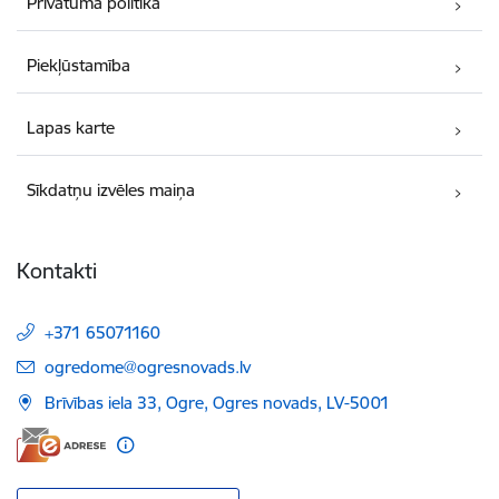
Privātuma politika
Piekļūstamība
Lapas karte
Sīkdatņu izvēles maiņa
Kontakti
+371 65071160
E-pasts:
ogredome@ogresnovads.lv
Brīvības iela 33, Ogre, Ogres novads, LV-5001