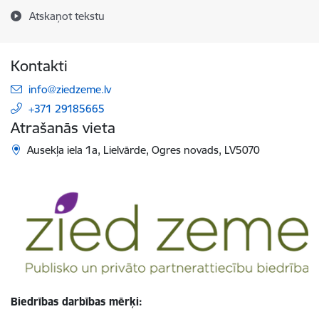
Atskaņot tekstu
Kontakti
E-pasts:
info@ziedzeme.lv
+371 29185665
Atrašanās vieta
Ausekļa iela 1a, Lielvārde, Ogres novads, LV5070
Biedrības darbības mērķi: