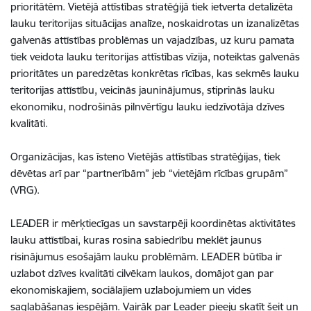
prioritātēm. Vietējā attīstības stratēģijā tiek ietverta detalizēta
lauku teritorijas situācijas analīze, noskaidrotas un izanalizētas
galvenās attīstības problēmas un vajadzības, uz kuru pamata
tiek veidota lauku teritorijas attīstības vīzija, noteiktas galvenās
prioritātes un paredzētas konkrētas rīcības, kas sekmēs lauku
teritorijas attīstību, veicinās jauninājumus, stiprinās lauku
ekonomiku, nodrošinās pilnvērtīgu lauku iedzīvotāja dzīves
kvalitāti.
Organizācijas, kas īsteno Vietējās attīstības stratēģijas, tiek
dēvētas arī par “partnerībām” jeb “vietējām rīcības grupām”
(VRG).
LEADER ir mērķtiecīgas un savstarpēji koordinētas aktivitātes
lauku attīstībai, kuras rosina sabiedrību meklēt jaunus
risinājumus esošajām lauku problēmām. LEADER būtība ir
uzlabot dzīves kvalitāti cilvēkam laukos, domājot gan par
ekonomiskajiem, sociālajiem uzlabojumiem un vides
saglabāšanas iespējām. Vairāk par Leader pieeju skatīt šeit un