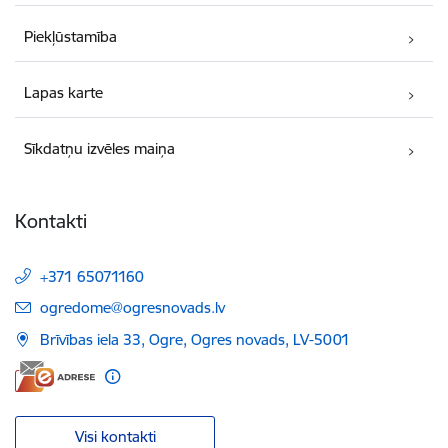
Piekļūstamība
Lapas karte
Sīkdatņu izvēles maiņa
Kontakti
+371 65071160
E-pasts:
ogredome@ogresnovads.lv
Brīvības iela 33, Ogre, Ogres novads, LV-5001
Visi kontakti