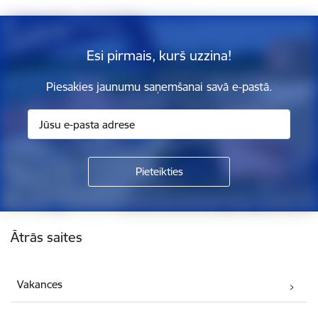
Esi pirmais, kurš uzzina!
Piesakies jaunumu saņemšanai savā e-pastā.
Kājene
Ātrās saites
Vakances