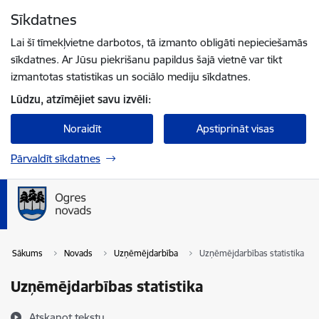
Pāriet uz lapas saturu
Sīkdatnes
Spied
lai meklētu
Enter
Lai šī tīmekļvietne darbotos, tā izmanto obligāti nepieciešamās
sīkdatnes. Ar Jūsu piekrišanu papildus šajā vietnē var tikt
izmantotas statistikas un sociālo mediju sīkdatnes.
Lūdzu, atzīmējiet savu izvēli:
Noraidīt
Apstiprināt visas
Pārvaldīt sīkdatnes
Sākums
Novads
Uzņēmējdarbība
Uzņēmējdarbības statistika
Uzņēmējdarbības statistika
Atskaņot tekstu