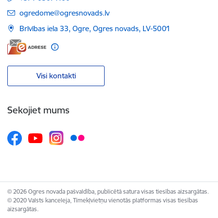
E-pasts:
ogredome@ogresnovads.lv
Brīvības iela 33, Ogre, Ogres novads, LV-5001
Visi kontakti
Sekojiet mums
© 2026 Ogres novada pašvaldība, publicētā satura visas tiesības aizsargātas.
© 2020 Valsts kanceleja, Tīmekļvietņu vienotās platformas visas tiesības
aizsargātas.