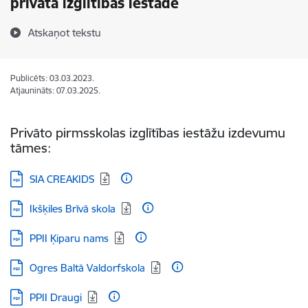
privātā izglītības iestādē
Atskaņot tekstu
Publicēts: 03.03.2023.
Atjaunināts: 07.03.2025.
Privāto pirmsskolas izglītības iestāžu izdevumu
tāmes:
Lejupielādēt:
SIA CREAKIDS
Lejupielādēt:
Ikšķiles Brīvā skola
Lejupielādēt:
PPII Ķiparu nams
Lejupielādēt:
Ogres Baltā Valdorfskola
Lejupielādēt:
PPII Draugi