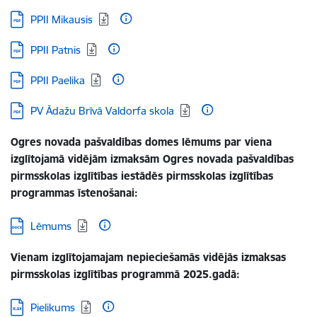
Lejupielādēt:
PPII Mikausis
Lejupielādēt:
PPII Patnis
Lejupielādēt:
PPII Paelika
Lejupielādēt:
PV Ādažu Brīvā Valdorfa skola
Ogres novada pašvaldības domes lēmums par viena
izglītojamā vidējām izmaksām Ogres novada pašvaldības
pirmsskolas izglītības iestādēs pirmsskolas izglītības
programmas īstenošanai:
Lejupielādēt:
Lēmums
Vienam izglītojamajam nepieciešamās vidējās izmaksas
pirmsskolas izglītības programmā 2025.gadā:
Lejupielādēt:
Pielikums