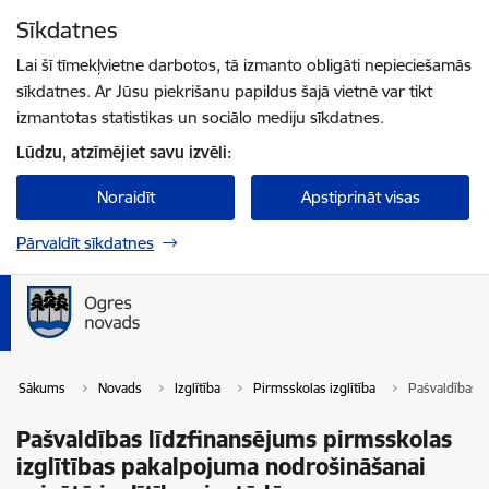
Pāriet uz lapas saturu
Sīkdatnes
Spied
lai meklētu
Enter
Lai šī tīmekļvietne darbotos, tā izmanto obligāti nepieciešamās
sīkdatnes. Ar Jūsu piekrišanu papildus šajā vietnē var tikt
izmantotas statistikas un sociālo mediju sīkdatnes.
Lūdzu, atzīmējiet savu izvēli:
Noraidīt
Apstiprināt visas
Pārvaldīt sīkdatnes
Sākums
Novads
Izglītība
Pirmsskolas izglītība
Pašvaldības l
Pašvaldības līdzfinansējums pirmsskolas
izglītības pakalpojuma nodrošināšanai