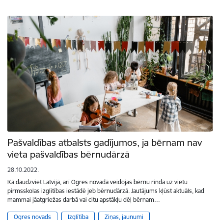
Pašvaldības atbalsts gadījumos, ja bērnam nav
vieta pašvaldības bērnudārzā
28.10.2022.
Kā daudzviet Latvijā, arī Ogres novadā veidojas bērnu rinda uz vietu
pirmsskolas izglītības iestādē jeb bērnudārzā. Jautājums kļūst aktuāls, kad
mammai jāatgriežas darbā vai citu apstākļu dēļ bērnam…
Ogres novads
Izglītība
Ziņas, jaunumi