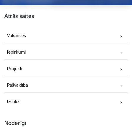
Kājene
Ātrās saites
Vakances
Iepirkumi
Projekti
Pašvaldība
Izsoles
Noderīgi