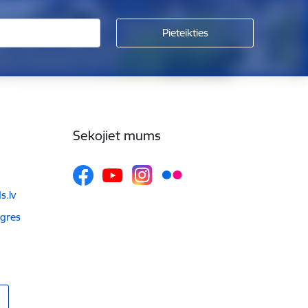
Sekojiet mums
.lv
Ogres