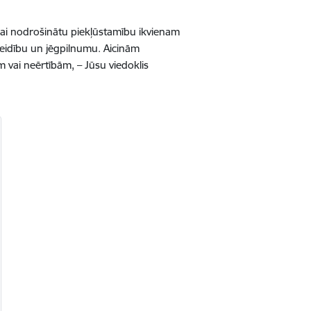
lai nodrošinātu piekļūstamību ikvienam
veidību un jēgpilnumu. Aicinām
m vai neērtībām, – Jūsu viedoklis