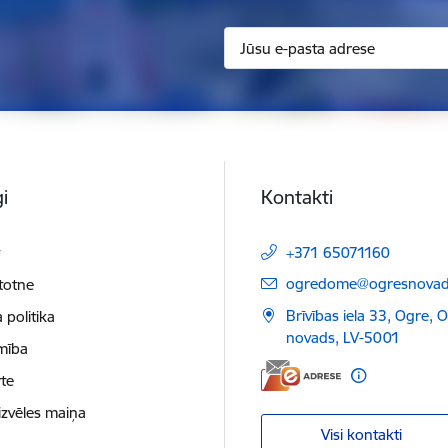
i
Kontakti
t
+371 65071160
E-pasts:
ogredome@ogresnovads
etotne
Brīvības iela 33, Ogre, 
 politika
novads, LV-5001
mība
te
izvēles maiņa
Visi kontakti