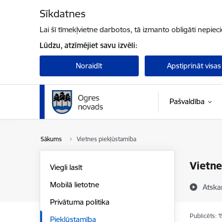
Pāriet uz lapas saturu
Sīkdatnes
Lai šī tīmekļvietne darbotos, tā izmanto obligāti nepiec
Lūdzu, atzīmējiet savu izvēli:
Noraidīt
Apstiprināt visas
Pašvaldība
Sākums
Vietnes piekļūstamība
Vietne
Viegli lasīt
Mobilā lietotne
Atska
Privātuma politika
Publicēts: 
Piekļūstamība