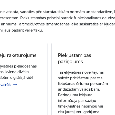
tne veidota, vadoties pēc starptautiskām normām un standartiem, 
teresentam. Piekļūstamības principi paredz funkcionalitātes daudz
s ar mums, ja tīmekļvietnes izmantošanas laikā saskaraties ar kļūdā
ni ļaus padarīt vēl ērtāku.
ēju raksturojums
Piekļūstamības
paziņojums
ļvietnes pielāgošanas
as ikviena cilvēka
Tīmekļvietnes novērtējums
ībām digitālajā vidē.
sniedz priekšstatu par tās
lietošanas ērtumu personām
 vairāk
ar dažādām vajadzībām.
Paziņojumā iekļauta
informācija par saziņu
tīmekļvietnes nepilnību vai
citu jautājumu gadījumā.