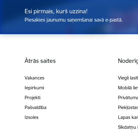
Esi pirmais, kurš uzzina!
Piesakies jaunumu saņemšanai savā e-pastā.
Kājene
Ātrās saites
Noderīg
Vakances
Viegli lasī
Iepirkumi
Mobilā li
Projekti
Privātuma
Pašvaldība
Piekļūsta
Izsoles
Lapas kar
Sīkdatņu 