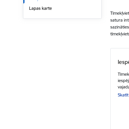
Lapas karte
Tīmekļvie
satura in
sazinātie
tīmekļviet
Iesp
Tīmek
iespēj
vajadz
Skatīt