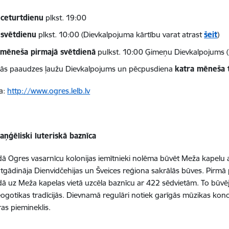
u
ceturtdienu
plkst. 19:00
u
svētdienu
plkst. 10:00 (Dievkalpojuma kārtību varat atrast
šeit
)
a
mēneša pirmajā svētdienā
pulkst. 10:00 Ģimeņu Dievkalpojums (
ās paaudzes ļaužu Dievkalpojums un pēcpusdiena
katra mēneša t
a:
http://www.ogres.lelb.lv
aņģēliski luteriskā baznīca
ā Ogres vasarnīcu kolonijas iemītnieki nolēma būvēt Meža kapelu 
ki atgādināja Dienvidčehijas un Šveices reģiona sakrālās būves. Pirm
ā uz Meža kapelas vietā uzcēla baznīcu ar 422 sēdvietām. To būvēj
eogotikas tradīcijās. Dievnamā regulāri notiek garīgās mūzikas konc
ras piemineklis.