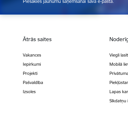
Piesakies jaunumu saņemšanai savā e-pastā.
Kājene
Ātrās saites
Noderīg
Vakances
Viegli lasī
Iepirkumi
Mobilā li
Projekti
Privātuma
Pašvaldība
Piekļūsta
Izsoles
Lapas kar
Sīkdatņu 