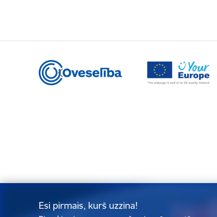
Esi pirmais, kurš uzzina!