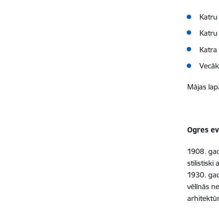
Katr
Katr
Katr
Vecāk
Mājas lap
Ogres ev
1908. gad
stilistis
1930. gad
vēlīnās n
arhitektū