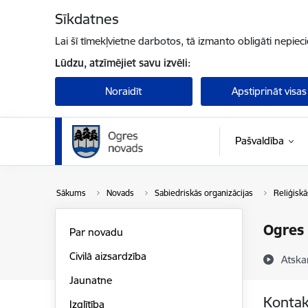
Pāriet uz lapas saturu
Sīkdatnes
Lai šī tīmekļvietne darbotos, tā izmanto obligāti nepiec
Lūdzu, atzīmējiet savu izvēli:
Noraidīt
Apstiprināt visas
Pašvaldība
Sākums
Novads
Sabiedriskās organizācijas
Reliģiskā
Ogres 
Par novadu
Civilā aizsardzība
Atska
Jaunatne
Kontak
Izglītība