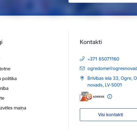
i
Kontakti
t
+371 65071160
E-pasts:
ogredome@ogresnovads
etotne
Brīvības iela 33, Ogre, 
 politika
novads, LV-5001
mība
te
izvēles maiņa
Visi kontakti