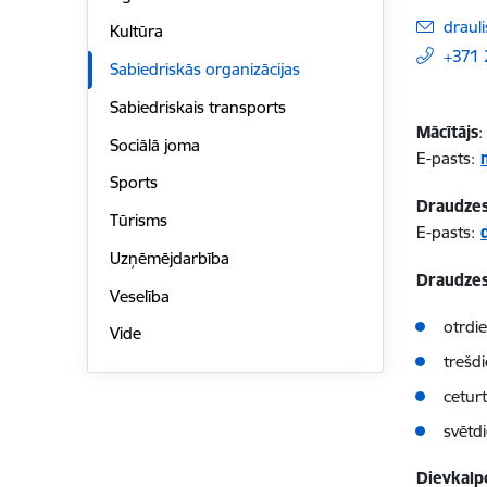
E-pas
drauli
Kultūra
+371
Sabiedriskās organizācijas
Sabiedriskais transports
Mācītājs
:
Sociālā joma
E-pasts:
Sports
Draudzes
Tūrisms
E-pasts:
Uzņēmējdarbība
Draudzes
Veselība
otrdi
Vide
trešd
cetur
svētd
Dievkalp