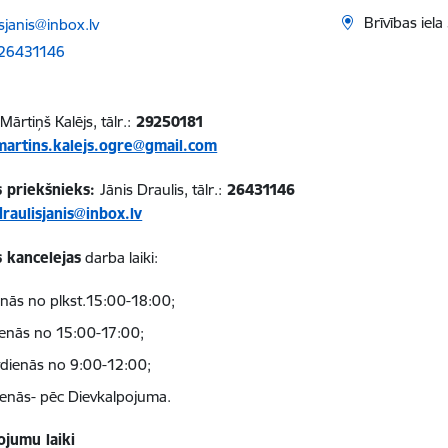
ts:
Brīvības iel
sjanis@inbox.lv
 26431146
 Mārtiņš Kalējs, tālr.:
29250181
martins.kalejs.ogre@gmail.com
 priekšnieks:
Jānis Draulis, tālr.:
26431146
draulisjanis@inbox.lv
 kancelejas
darba laiki:
enās no plkst.15:00-18:00;
ienās no 15:00-17:00;
tdienās no 9:00-12:00;
ienās- pēc Dievkalpojuma.
ojumu laiki