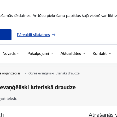
iešamās sīkdatnes. Ar Jūsu piekrišanu papildus šajā vietnē var tikt i
Pārvaldīt sīkdatnes
Novads
Pakalpojumi
Aktualitātes
Kontakti
s organizācijas
Ogres evaņģēliski luteriskā draudze
evaņģēliski luteriskā draudze
ņot tekstu
ti
Atrašanās 