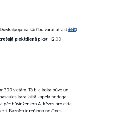
Dievkalpojuma kārtību varat atrast
šeit
)
rešajā piektdienā
plkst. 12:00
ar 300 vietām. Tā bija koka būve un
ā pasaules kara laikā kapela nodega.
a pēc būvinženiera A. Kēzes projekta
erti. Baznīca ir reģiona nozīmes