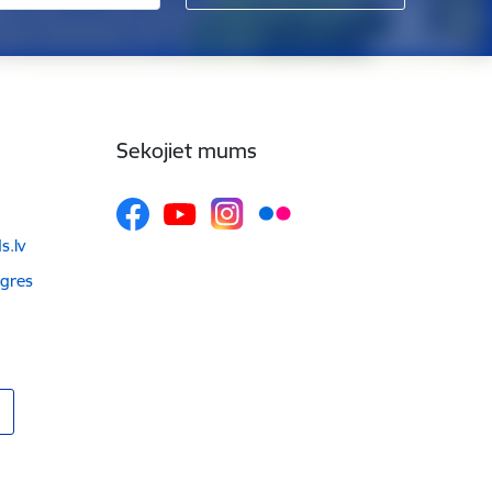
Sekojiet mums
.lv
Ogres