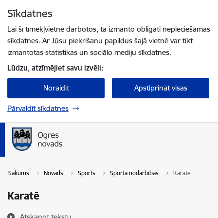
Pāriet uz lapas saturu
Sīkdatnes
Spied
lai meklētu
Enter
Lai šī tīmekļvietne darbotos, tā izmanto obligāti nepieciešamās
sīkdatnes. Ar Jūsu piekrišanu papildus šajā vietnē var tikt
izmantotas statistikas un sociālo mediju sīkdatnes.
Lūdzu, atzīmējiet savu izvēli:
Noraidīt
Apstiprināt visas
Pārvaldīt sīkdatnes
Sākums
Novads
Sports
Sporta nodarbības
Karatē
Karatē
Atskaņot tekstu