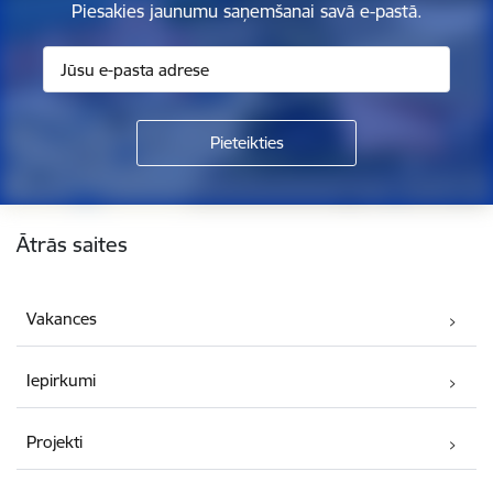
Piesakies jaunumu saņemšanai savā e-pastā.
Kājene
Ātrās saites
Vakances
Iepirkumi
Projekti