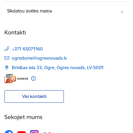
Sīkdatņu izvēles maiņa
Kontakti
+371 65071160
E-pasts:
ogredome@ogresnovads.lv
Brīvības iela 33, Ogre, Ogres novads, LV-5001
Visi kontakti
Sekojiet mums