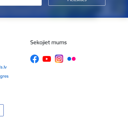
Sekojiet mums
.lv
Ogres