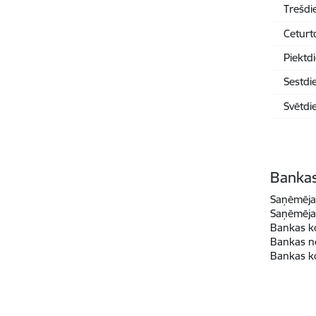
Trešdi
Ceturt
Piektd
Sestdi
Svētdi
Bankas
Saņēmēja
Saņēmēja 
Bankas k
Bankas n
Bankas k