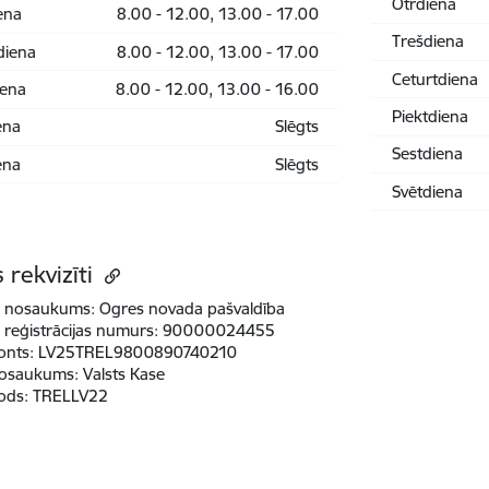
Otrdiena
ena
8.00 - 12.00, 13.00 - 17.00
Trešdiena
diena
8.00 - 12.00, 13.00 - 17.00
Ceturtdiena
iena
8.00 - 12.00, 13.00 - 16.00
Piektdiena
ena
Slēgts
Sestdiena
ena
Slēgts
Svētdiena
 rekvizīti
 nosaukums:
Ogres novada pašvaldība
reģistrācijas numurs:
90000024455
onts:
LV25TREL9800890740210
osaukums:
Valsts Kase
ods:
TRELLV22