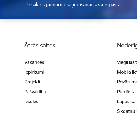
Piesakies jaunumu saņemšanai savā e-pastā.
Kājene
Ātrās saites
Noderīg
Vakances
Viegli lasī
Iepirkumi
Mobilā li
Projekti
Privātuma
Pašvaldība
Piekļūsta
Izsoles
Lapas kar
Sīkdatņu 