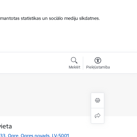
zmantotas statistikas un sociālo mediju sīkdatnes.
Meklēt
Piekļūstamība
vieta
a 33, Ogre, Ogres novads, LV-5001