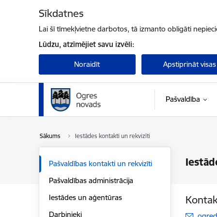
Pāriet uz lapas saturu
Sīkdatnes
Lai šī tīmekļvietne darbotos, tā izmanto obligāti nepiec
Lūdzu, atzīmējiet savu izvēli:
Noraidīt
Apstiprināt visas
Pašvaldība
Sākums
Iestādes kontakti un rekvizīti
Iestād
Pašvaldības kontakti un rekvizīti
Pašvaldības administrācija
Iestādes un aģentūras
Kontak
Darbinieki
E-pas
ogre