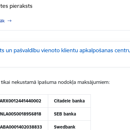
stes pieraksts
rāk
ts un pašvaldību vienoto klientu apkalpošanas cent
ti tikai nekustamā īpašuma nodokļa maksājumiem:
PARX0012441440002
Citadele banka
UNLA0050018956818
SEB banka
HABA0001402038833
Swedbank