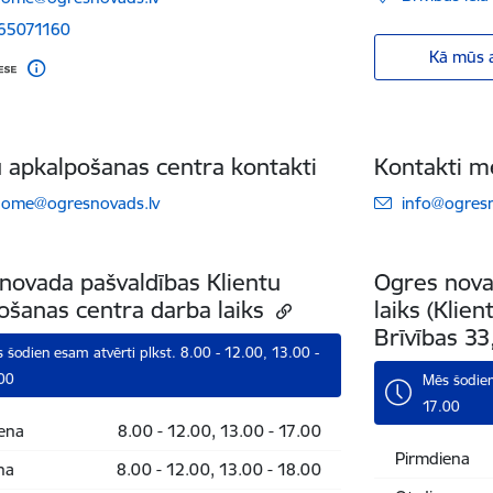
 65071160
Kā mūs a
u apkalpošanas centra kontakti
Kontakti m
ts:
E-pasts:
dome@ogresnovads.lv
info@ogresn
novada pašvaldības Klientu
Ogres nova
ošanas centra darba laiks
laiks (Klie
Brīvības 33
 šodien esam atvērti plkst. 8.00 - 12.00, 13.00 -
00
Mēs šodien
17.00
ena
8.00 - 12.00, 13.00 - 17.00
Pirmdiena
na
8.00 - 12.00, 13.00 - 18.00