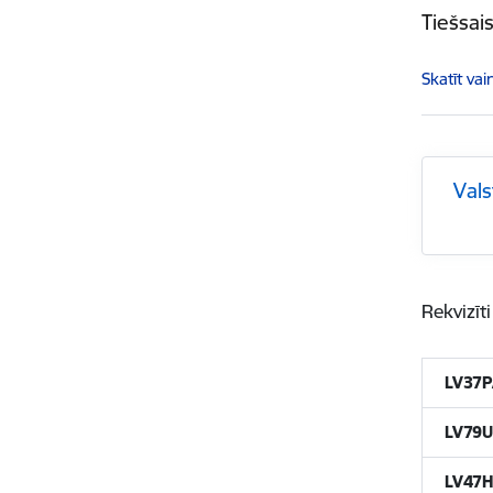
Tiešsai
Skatīt vai
Vals
Rekvizī
LV37
LV79
LV47