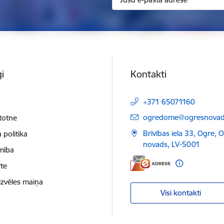
i
Kontakti
t
+371 65071160
E-pasts:
ogredome@ogresnovads
etotne
Brīvības iela 33, Ogre, 
 politika
novads, LV-5001
mība
te
izvēles maiņa
Visi kontakti