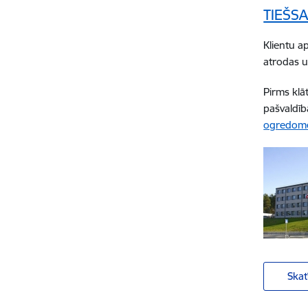
TIEŠS
Klientu a
atrodas uz
Pirms klā
pašvaldīb
ogredome
Skat