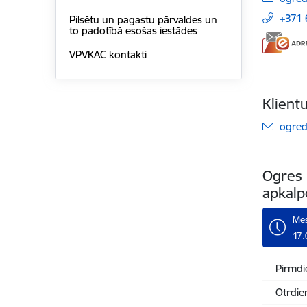
+371
Pilsētu un pagastu pārvaldes un
to padotībā esošas iestādes
VPVKAC kontakti
Klient
E-pas
ogre
Ogres 
apkalp
Mēs
17.
Pirmdi
Otrdie