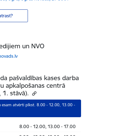
trast?
edijiem un NVO
ovads.lv
da pašvaldības kases darba
ntu apkalpošanas centrā
, 1. stāvā).
 esam atvērti plkst. 8.00 - 12.00, 13.00 -
8.00 - 12.00, 13.00 - 17.00