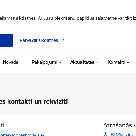
iešamās sīkdatnes. Ar Jūsu piekrišanu papildus šajā vietnē var tikt i
Pārvaldīt sīkdatnes
Novads
Pakalpojumi
Aktualitātes
Kontakti
es kontakti un rekvizīti
ti
Atrašanās 
ts:
Brīvības iel
dome@ogresnovads.lv