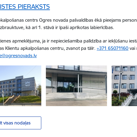
AISTES PIERAKSTS
pkalpošanas centrs Ogres novada pašvaldības ēkā pieejams person
brauktuve, kā arī 1. stāvā ir īpaši aprīkotas labierīcības.
tienes apmeklējuma, ja ir nepieciešamība palīdzība ar iekļūšanu ies
as Klientu apkalpošanas centru, zvanot pa tālr.
+371 65071160
vai 
@ogresnovads.lv
īt visas nodaļas