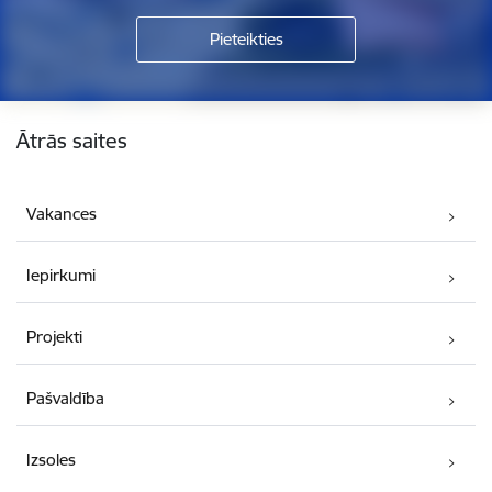
Kājene
Ātrās saites
Vakances
Iepirkumi
Projekti
Pašvaldība
Izsoles