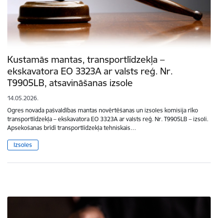
Kustamās mantas, transportlīdzekļa –
ekskavatora EO 3323A ar valsts reģ. Nr.
T9905LB, atsavināšanas izsole
14.05.2026.
Ogres novada pašvaldības mantas novērtēšanas un izsoles komisija rīko
transportlīdzekļa – ekskavatora EO 3323A ar valsts reģ. Nr. T9905LB – izsoli.
Apsekošanas brīdī transportlīdzekļa tehniskais…
Izsoles