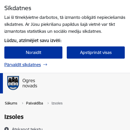
Pāriet uz lapas saturu
Sīkdatnes
Spied
lai meklētu
Enter
Lai šī tīmekļvietne darbotos, tā izmanto obligāti nepieciešamās
sīkdatnes. Ar Jūsu piekrišanu papildus šajā vietnē var tikt
izmantotas statistikas un sociālo mediju sīkdatnes.
Lūdzu, atzīmējiet savu izvēli:
Noraidīt
Apstiprināt visas
Pārvaldīt sīkdatnes
Sākums
Pašvaldība
Izsoles
Izsoles
Atskaņot tekstu