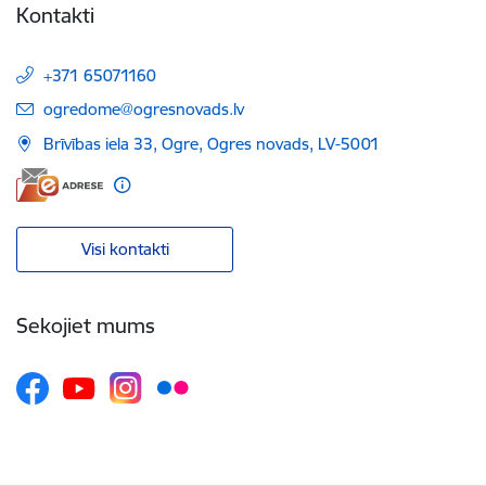
Kontakti
+371 65071160
E-pasts:
ogredome@ogresnovads.lv
Brīvības iela 33, Ogre, Ogres novads, LV-5001
Visi kontakti
Sekojiet mums