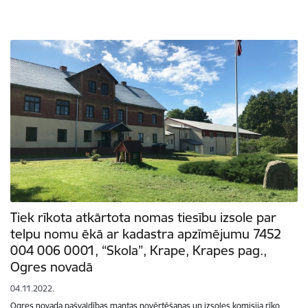
Tiek rīkota atkārtota nomas tiesību izsole par
telpu nomu ēkā ar kadastra apzīmējumu 7452
004 006 0001, “Skola”, Krape, Krapes pag.,
Ogres novadā
04.11.2022.
Ogres novada pašvaldības mantas novērtēšanas un izsoles komisija rīko