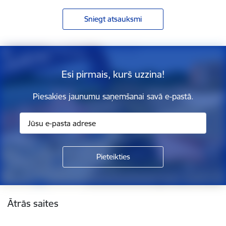
Sniegt atsauksmi
Esi pirmais, kurš uzzina!
Piesakies jaunumu saņemšanai savā e-pastā.
Kājene
Ātrās saites