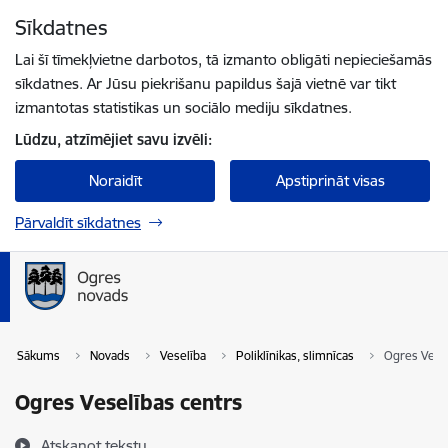
Pāriet uz lapas saturu
Sīkdatnes
Spied
lai meklētu
Enter
Lai šī tīmekļvietne darbotos, tā izmanto obligāti nepieciešamās
sīkdatnes. Ar Jūsu piekrišanu papildus šajā vietnē var tikt
izmantotas statistikas un sociālo mediju sīkdatnes.
Lūdzu, atzīmējiet savu izvēli:
Noraidīt
Apstiprināt visas
Pārvaldīt sīkdatnes
Sākums
Novads
Veselība
Poliklīnikas, slimnīcas
Ogres Vesel
Ogres Veselības centrs
Atskaņot tekstu