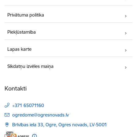
Privātuma politika
Piekļūstamība
Lapas karte
Sīkdatņu izvēles maiņa
Kontakti
+371 65071160
E-pasts:
ogredome@ogresnovads.lv
Brīvības iela 33, Ogre, Ogres novads, LV-5001