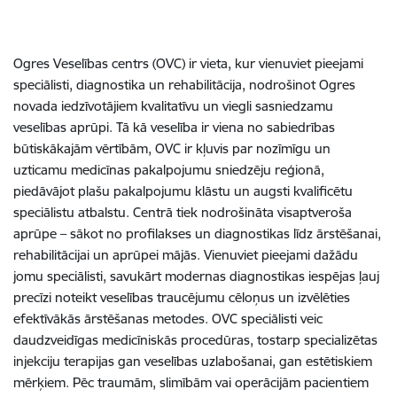
Ogres Veselības centrs (OVC) ir vieta, kur vienuviet pieejami
speciālisti, diagnostika un rehabilitācija, nodrošinot Ogres
novada iedzīvotājiem kvalitatīvu un viegli sasniedzamu
veselības aprūpi. Tā kā veselība ir viena no sabiedrības
būtiskākajām vērtībām, OVC ir kļuvis par nozīmīgu un
uzticamu medicīnas pakalpojumu sniedzēju reģionā,
piedāvājot plašu pakalpojumu klāstu un augsti kvalificētu
speciālistu atbalstu. Centrā tiek nodrošināta visaptveroša
aprūpe – sākot no profilakses un diagnostikas līdz ārstēšanai,
rehabilitācijai un aprūpei mājās. Vienuviet pieejami dažādu
jomu speciālisti, savukārt modernas diagnostikas iespējas ļauj
precīzi noteikt veselības traucējumu cēloņus un izvēlēties
efektīvākās ārstēšanas metodes. OVC speciālisti veic
daudzveidīgas medicīniskās procedūras, tostarp specializētas
injekciju terapijas gan veselības uzlabošanai, gan estētiskiem
mērķiem. Pēc traumām, slimībām vai operācijām pacientiem