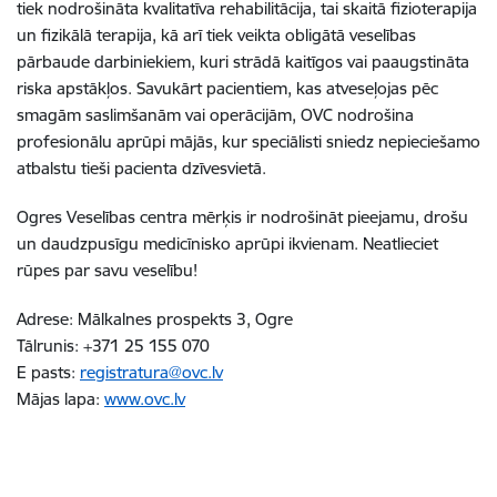
tiek nodrošināta kvalitatīva rehabilitācija, tai skaitā fizioterapija
un fizikālā terapija, kā arī tiek veikta obligātā veselības
pārbaude darbiniekiem, kuri strādā kaitīgos vai paaugstināta
riska apstākļos. Savukārt pacientiem, kas atveseļojas pēc
smagām saslimšanām vai operācijām, OVC nodrošina
profesionālu aprūpi mājās, kur speciālisti sniedz nepieciešamo
atbalstu tieši pacienta dzīvesvietā.
Ogres Veselības centra mērķis ir nodrošināt pieejamu, drošu
un daudzpusīgu medicīnisko aprūpi ikvienam. Neatlieciet
rūpes par savu veselību!
Adrese: Mālkalnes prospekts 3, Ogre
Tālrunis: +371 25 155 070
E pasts:
registratura@ovc.lv
Mājas lapa:
www.ovc.lv