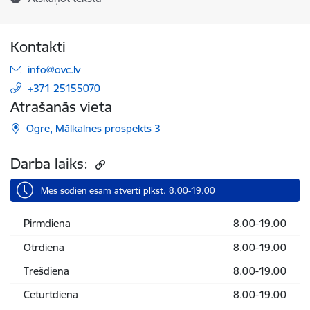
Kontakti
E-pasts:
info@ovc.lv
+371 25155070
Atrašanās vieta
Ogre, Mālkalnes prospekts 3
Darba laiks:
Mēs šodien esam atvērti plkst. 8.00-19.00
Pirmdiena
8.00-19.00
Otrdiena
8.00-19.00
Trešdiena
8.00-19.00
Ceturtdiena
8.00-19.00