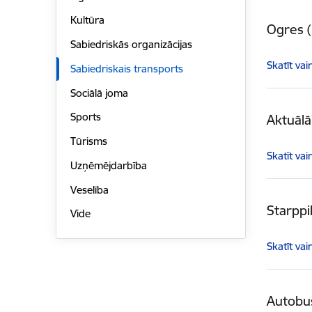
Kultūra
Ogres (
Sabiedriskās organizācijas
Skatīt vai
Sabiedriskais transports
Sociālā joma
Sports
Aktuālā
Tūrisms
Skatīt vai
Uzņēmējdarbība
Veselība
Starppi
Vide
Skatīt vai
Autobus