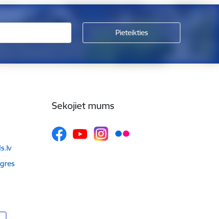
Sekojiet mums
.lv
Ogres