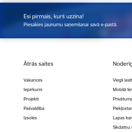
Esi pirmais, kurš uzzina!
Piesakies jaunumu saņemšanai savā e-pastā.
Kājene
Ātrās saites
Noderīg
Vakances
Viegli lasī
Iepirkumi
Mobilā li
Projekti
Privātuma
Pašvaldība
Piekļūsta
Izsoles
Lapas kar
Sīkdatņu 