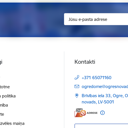
i
Kontakti
t
+371 65071160
E-pasts:
ogredome@ogresnovads
etotne
Brīvības iela 33, Ogre, 
 politika
novads, LV-5001
mība
te
izvēles maiņa