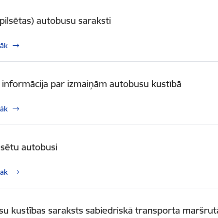
pilsētas) autobusu saraksti
rāk
 informācija par izmaiņām autobusu kustībā
rāk
lsētu autobusi
rāk
u kustības saraksts sabiedriskā transporta maršru