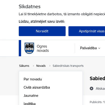
Pāriet uz lapas saturu
Sīkdatnes
Lai šī tīmekļvietne darbotos, tā izmanto obligāti nepiec
Lūdzu, atzīmējiet savu izvēli:
Noraidīt
Apstiprināt visas
Pašvaldība
Sākums
Novads
Sabiedriskais transports
Sabied
Par novadu
Civilā aizsardzība
Atska
Jaunatne
Publicēts: 
Izglītība