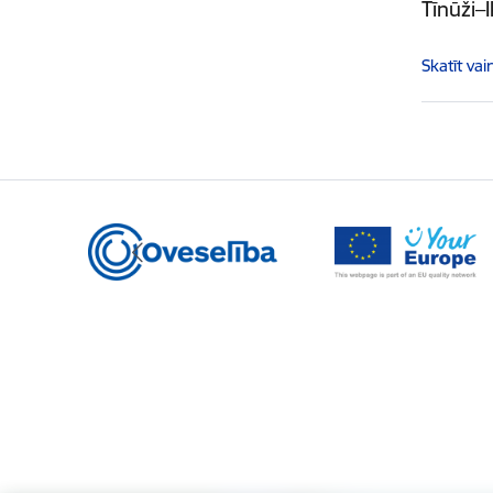
Tīnūži–
Skatīt vai