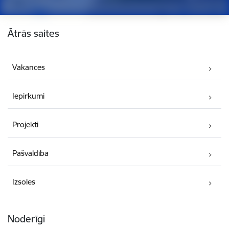
Kājene
Ātrās saites
Vakances
Iepirkumi
Projekti
Pašvaldība
Izsoles
Noderīgi