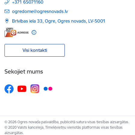
+371 65071160
E-pasts:
ogredome@ogresnovads.lv
Brīvības iela 33, Ogre, Ogres novads, LV-5001
Visi kontakti
Sekojiet mums
© 2026 Ogres novada pašvaldība, publicētā satura visas tiesības aizsargātas.
© 2020 Valsts kanceleja, Tīmekļvietņu vienotās platformas visas tiesības
aizsargātas.