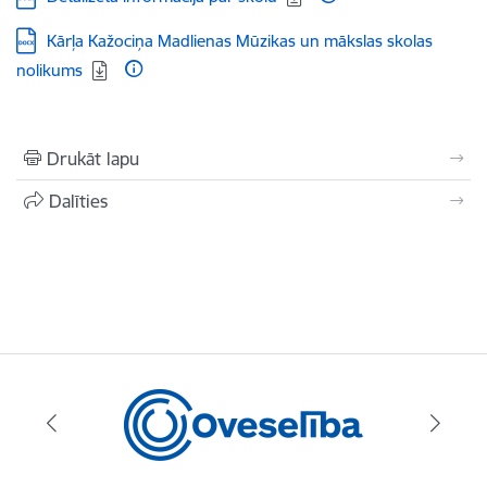
Lejupielādēt:
Kārļa Kažociņa Madlienas Mūzikas un mākslas skolas
nolikums
Drukāt lapu
Dalīties