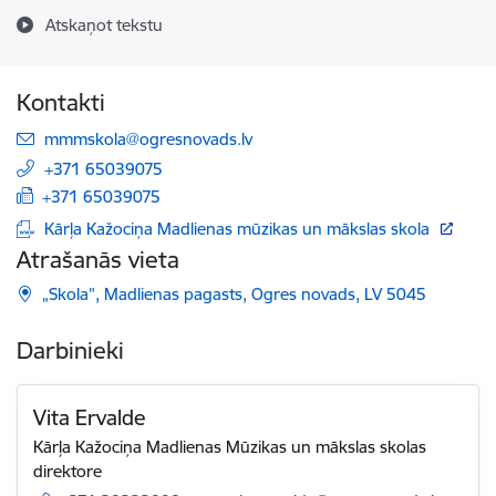
Atskaņot tekstu
Kontakti
E-pasts:
mmmskola@ogresnovads.lv
+371 65039075
+371 65039075
Kārļa Kažociņa Madlienas mūzikas un mākslas skola
Atrašanās vieta
„Skola”, Madlienas pagasts, Ogres novads, LV 5045
Darbinieki
Vita Ervalde
Kārļa Kažociņa Madlienas Mūzikas un mākslas skolas
direktore