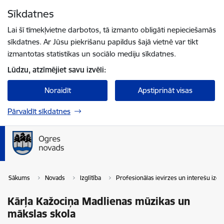
Pāriet uz lapas saturu
Sīkdatnes
Spied
lai meklētu
Enter
Lai šī tīmekļvietne darbotos, tā izmanto obligāti nepieciešamās
sīkdatnes. Ar Jūsu piekrišanu papildus šajā vietnē var tikt
izmantotas statistikas un sociālo mediju sīkdatnes.
Lūdzu, atzīmējiet savu izvēli:
Noraidīt
Apstiprināt visas
Pārvaldīt sīkdatnes
Sākums
Novads
Izglītība
Profesionālas ievirzes un interešu izglī
Kārļa Kažociņa Madlienas mūzikas un
mākslas skola