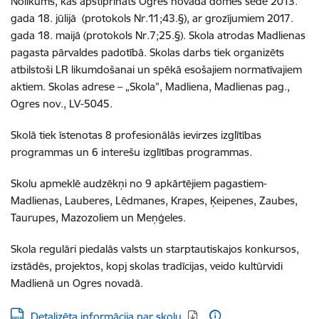
Nolikums, kas apstiprināts Ogres novada domes sēdē 2013.
gada 18. jūlijā (protokols Nr.11;43.§), ar grozījumiem 2017.
gada 18. maijā (protokols Nr.7;25.§). Skola atrodas Madlienas
pagasta pārvaldes padotībā. Skolas darbs tiek organizēts
atbilstoši LR likumdošanai un spēkā esošajiem normatīvajiem
aktiem. Skolas adrese – „Skola”, Madliena, Madlienas pag.,
Ogres nov., LV-5045.
Skolā tiek īstenotas 8 profesionālās ievirzes izglītības
programmas un 6 interešu izglītības programmas.
Skolu apmeklē audzēkņi no 9 apkārtējiem pagastiem-
Madlienas, Lauberes, Lēdmanes, Krapes, Ķeipenes, Zaubes,
Taurupes, Mazozoliem un Meņģeles.
Skola regulāri piedalās valsts un starptautiskajos konkursos,
izstādēs, projektos, kopj skolas tradīcijas, veido kultūrvidi
Madlienā un Ogres novadā.
Lejupielādēt:
Detalizēta informācija par skolu