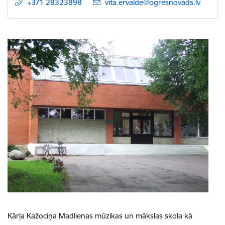
+371 28323898
E-pasts:
vita.ervalde@ogresnovads.lv
Kārļa Kažociņa Madlienas mūzikas un mākslas skola kā