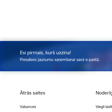
Esi pirmais, kurš uzzina!
Piesakies jaunumu saņemšanai savā e-pastā.
Kājene
Ātrās saites
Noderīg
Vakances
Viegli lasī