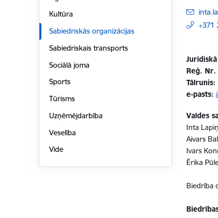
E-pas
inta.
Kultūra
+371
Sabiedriskās organizācijas
Sabiedriskais transports
Juridisk
Sociālā joma
Reģ. Nr.
Sports
Tālrunis
e-pasts:
Tūrisms
Uzņēmējdarbība
Valdes s
Inta Lapi
Veselība
Aivars Bal
Vide
Ivars Kon
Ērika Pūle
Biedrība 
Biedrība