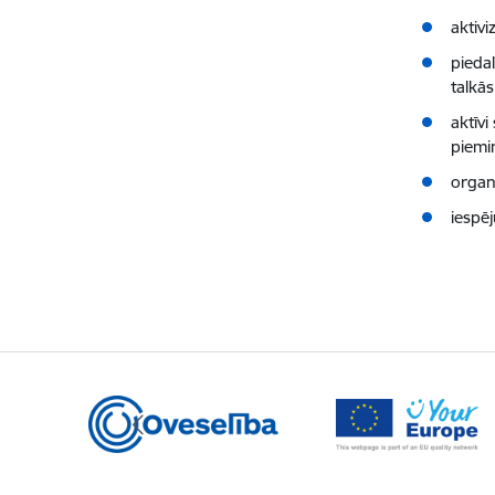
aktivi
pieda
talkās
aktīvi
piemi
organ
iespē