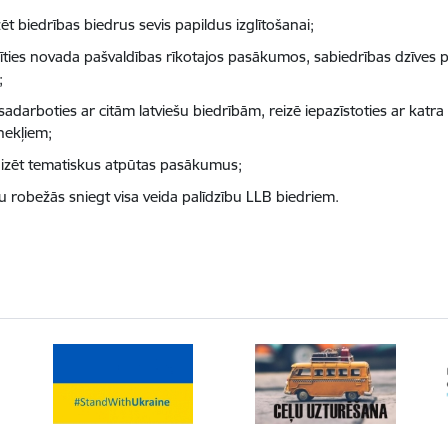
zēt biedrības biedrus sevis papildus izglītošanai;
līties novada pašvaldības rīkotajos pasākumos, sabiedrības dzīves p
;
 sadarboties ar citām latviešu biedrībām, reizē iepazīstoties ar kat
nekļiem;
izēt tematiskus atpūtas pasākumus;
ju robežās sniegt visa veida palīdzību LLB biedriem.