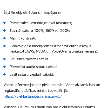
Šajā tīmekļvietnē Jums ir iespējams:
Pārvietoties, izmantojot tikai tastatūru;
Tuvināt saturu 100%, 150% vai 200%;
Mainīt kontrastu;
Lielākajā daļā tīmekļvietnes izmantot ekrānlasītājus
(ieskaitot JAWS, NVDA un VoiceOver jaunākās versijas);
Klausīties rakstītu saturu;
Pārveidot audio saturu tekstā;
Lasīt saturu vieglajā valodā.
Vairāk informācijas par piekļūstamību Vides aizsardzības un
reģionālās attīstības ministrijas vadlīnijās:
https://pieklustamiba.varam.gov.lv/
Vispārīgu jautājumu gadījumā par piekļūstamību lūgums