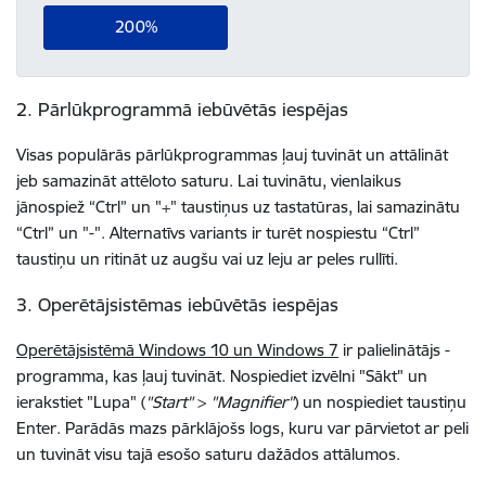
200%
2. Pārlūkprogrammā iebūvētās iespējas
Visas populārās pārlūkprogrammas ļauj tuvināt un attālināt
jeb samazināt attēloto saturu. Lai tuvinātu, vienlaikus
jānospiež “Ctrl” un "+" taustiņus uz tastatūras, lai samazinātu
“Ctrl” un "-". Alternatīvs variants ir turēt nospiestu “Ctrl”
taustiņu un ritināt uz augšu vai uz leju ar peles rullīti.
3. Operētājsistēmas iebūvētās iespējas
Operētājsistēmā Windows 10 un Windows 7
ir palielinātājs -
programma, kas ļauj tuvināt. Nospiediet izvēlni "Sākt" un
ierakstiet "Lupa" (
"Start"
>
"Magnifier"
) un nospiediet taustiņu
Enter. Parādās mazs pārklājošs logs, kuru var pārvietot ar peli
un tuvināt visu tajā esošo saturu dažādos attālumos.