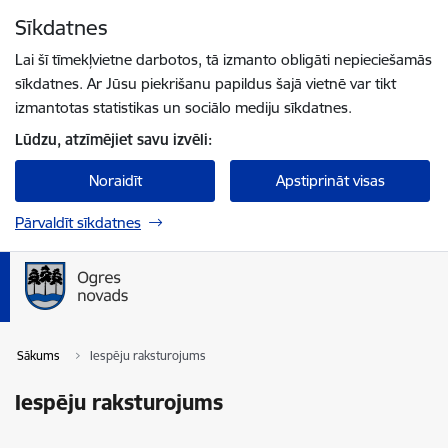
Pāriet uz lapas saturu
Sīkdatnes
Spied
lai meklētu
Enter
Lai šī tīmekļvietne darbotos, tā izmanto obligāti nepieciešamās
sīkdatnes. Ar Jūsu piekrišanu papildus šajā vietnē var tikt
izmantotas statistikas un sociālo mediju sīkdatnes.
Lūdzu, atzīmējiet savu izvēli:
Noraidīt
Apstiprināt visas
Pārvaldīt sīkdatnes
Sākums
Iespēju raksturojums
Iespēju raksturojums