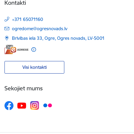
Kontakti
+371 65071160
E-pasts:
ogredome@ogresnovads.lv
Brīvības iela 33, Ogre, Ogres novads, LV-5001
Visi kontakti
Sekojiet mums