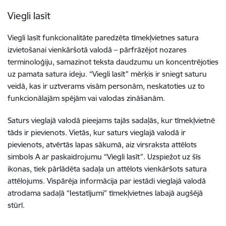
Viegli lasīt
Viegli lasīt funkcionalitāte paredzēta tīmekļvietnes satura
izvietošanai vienkāršotā valodā – pārfrāzējot nozares
terminoloģiju, samazinot teksta daudzumu un koncentrējoties
uz pamata satura ideju. “Viegli lasīt” mērķis ir sniegt saturu
veidā, kas ir uztverams visām personām, neskatoties uz to
funkcionālajām spējām vai valodas zināšanām.
Saturs vieglajā valodā pieejams tajās sadaļās, kur tīmekļvietnē
tāds ir pievienots. Vietās, kur saturs vieglajā valodā ir
pievienots, atvērtās lapas sākumā, aiz virsraksta attēlots
simbols A ar paskaidrojumu “Viegli lasīt”. Uzspiežot uz šīs
ikonas, tiek pārlādēta sadaļa un attēlots vienkāršots satura
attēlojums. Vispārēja informācija par iestādi vieglajā valodā
atrodama sadaļā “Iestatījumi” tīmekļvietnes labajā augšējā
stūrī.