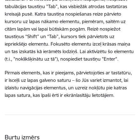
tabulācijas taustiņu "Tab", kas visbiežāk atrodas tastatūras
kreisajā pusē. Katra taustiņa nospiešanas reize pārvieto
kursoru uz lapas nākamo elementu, piemēram, saitēm uz
citām lapām vai lapai būtiskām pogām. Reizē nospiežot
taustiņus “Shift” un “Tab”, kursors tiek pārvietots uz
iepriekšējo elementu. Fokusēto elementu izceļ krāsas maiņa
un tas izskatās kā ierāmēts lodziņš. Lai aktivizētu šo elementu
(t.i., "noklikšķinātu uz tā"), nospiediet taustiņu "Enter".
Pirmais elements, kas ir pieejams, pārvietojoties ar tastatūru,
ir īsceļš uz lapas galveno saturu – šo Jūs variet izmantot, lai
izlaistu navigācijas elementus, un uzreiz nokļūtu pie katras
lapas satura, kas īpaši ērti ir ekrānlasītāju lietotājiem.
Burtu izmērs