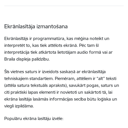
Ekrānlasītāja izmantošana
Ekrānlasītājs ir programmatūra, kas mēģina noteikt un
interpretēt to, kas tiek attēlots ekrānā. Pēc tam šī
interpretācija tiek atkārtota lietotājam audio formā vai ar
Braila displeja palīdzību.
Šīs vietnes saturs ir izveidots saskaņā ar ekrānlasītāja
tehniskajiem standartiem. Piemēram, attēliem ir “alt” teksti
(attēla satura tekstuāls apraksts), savukārt pogas, saturs un
citi praktiski lapas elementi ir novietoti un sakārtoti tā, lai
ekrāna lasītāja lasāmās informācijas secība būtu loģiska un
viegli izpildāma.
Populāru ekrāna lasītāju izvēle: