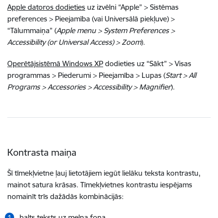
Apple datoros dodieties
uz izvēlni “Apple” > Sistēmas
preferences > Pieejamība (vai Universālā piekļuve) >
“Tālummaiņa” (
Apple menu > System Preferences >
Accessibility (or Universal Access) > Zoom
).
Operētājsistēmā Windows XP
dodieties uz “Sākt” > Visas
programmas > Piederumi > Pieejamība > Lupas (
Start > All
Programs > Accessories > Accessibility > Magnifier
).
Kontrasta maiņa
Šī tīmekļvietne ļauj lietotājiem iegūt lielāku teksta kontrastu,
mainot satura krāsas. Tīmekļvietnes kontrastu iespējams
nomainīt trīs dažādās kombinācijās:
balts teksts uz melna fona,