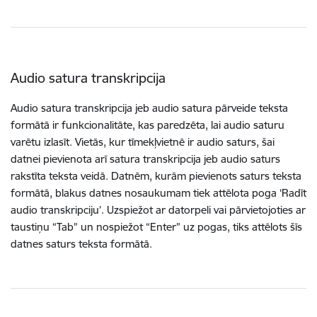
Audio satura transkripcija
Audio satura transkripcija jeb audio satura pārveide teksta
formātā ir funkcionalitāte, kas paredzēta, lai audio saturu
varētu izlasīt. Vietās, kur tīmekļvietnē ir audio saturs, šai
datnei pievienota arī satura transkripcija jeb audio saturs
rakstīta teksta veidā. Datnēm, kurām pievienots saturs teksta
formātā, blakus datnes nosaukumam tiek attēlota poga ‘Radīt
audio transkripciju’. Uzspiežot ar datorpeli vai pārvietojoties ar
taustiņu “Tab” un nospiežot “Enter” uz pogas, tiks attēlots šīs
datnes saturs teksta formātā.