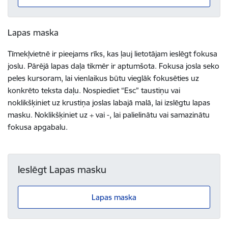
Lapas maska
Tīmekļvietnē ir pieejams rīks, kas ļauj lietotājam ieslēgt fokusa
joslu. Pārējā lapas daļa tikmēr ir aptumšota. Fokusa josla seko
peles kursoram, lai vienlaikus būtu vieglāk fokusēties uz
konkrēto teksta daļu. Nospiediet “Esc” taustiņu vai
noklikšķiniet uz krustiņa joslas labajā malā, lai izslēgtu lapas
masku. Noklikšķiniet uz + vai -, lai palielinātu vai samazinātu
fokusa apgabalu.
Ieslēgt Lapas masku
Lapas maska