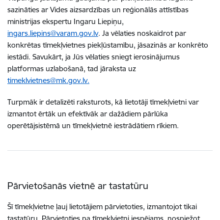
sazināties ar Vides aizsardzības un reģionālās attīstības
ministrijas ekspertu Ingaru Liepiņu,
ingars.liepins@varam.gov.lv
. Ja vēlaties noskaidrot par
konkrētas tīmekļvietnes piekļūstamību, jāsazinās ar konkrēto
iestādi. Savukārt, ja Jūs vēlaties sniegt ierosinājumus
platformas uzlabošanā, tad jāraksta uz
timeklvietnes@mk.gov.lv.
Turpmāk ir detalizēti raksturots, kā lietotāji tīmekļvietni var
izmantot ērtāk un efektīvāk ar dažādiem pārlūka
operētājsistēmā un tīmekļvietnē iestrādātiem rīkiem.
Pārvietošanās vietnē ar tastatūru
Šī tīmekļvietne ļauj lietotājiem pārvietoties, izmantojot tikai
tastatūru. Pārvietoties pa tīmekļvietni iespējams, nospiežot