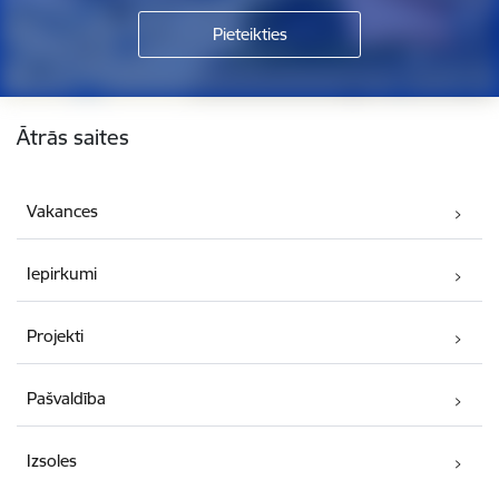
Kājene
Ātrās saites
Vakances
Iepirkumi
Projekti
Pašvaldība
Izsoles