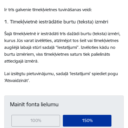
Ir trīs galvenie tīmekļvietnes tuvināšanas veidi:
1. Tīmekļvietnē iestrādātie burtu (teksta) izmēri
Šajā tīmekļvietnē ir iestrādāti trīs dažādi burtu (teksta) izmēri,
kurus Jūs varat izvēlēties, atzīmējot tos šeit vai tīmekļvietnes
augšējā labajā stūrī sadaļā “Iestatījumi”. Izvēloties kādu no
burtu izmēriem, viss tīmekļvietnes saturs tiek palielināts
attiecīgajā izmērā.
Lai izslēgtu pietuvinājumu, sadaļā ‘Iestatījumi’ spiediet pogu
‘Atsvaidzināt’.
Mainīt fonta lielumu
100%
150%