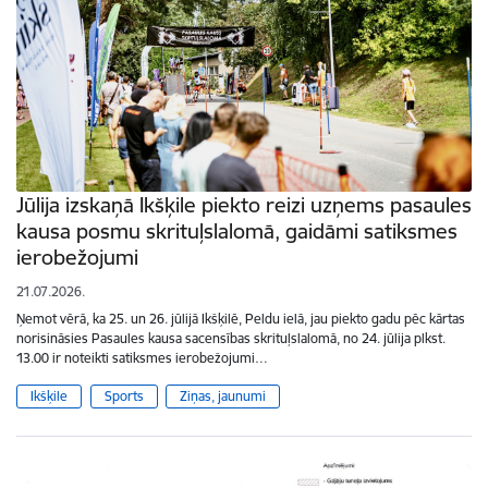
Jūlija izskaņā Ikšķile piekto reizi uzņems pasaules
kausa posmu skrituļslalomā, gaidāmi satiksmes
ierobežojumi
21.07.2026.
Ņemot vērā, ka 25. un 26. jūlijā Ikšķilē, Peldu ielā, jau piekto gadu pēc kārtas
norisināsies Pasaules kausa sacensības skrituļslalomā, no 24. jūlija plkst.
13.00 ir noteikti satiksmes ierobežojumi…
Ikšķile
Sports
Ziņas, jaunumi