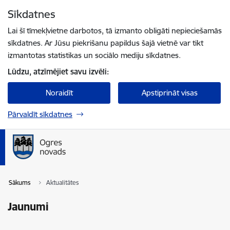
Pāriet uz lapas saturu
Sīkdatnes
Spied
lai meklētu
Enter
Lai šī tīmekļvietne darbotos, tā izmanto obligāti nepieciešamās
sīkdatnes. Ar Jūsu piekrišanu papildus šajā vietnē var tikt
izmantotas statistikas un sociālo mediju sīkdatnes.
Lūdzu, atzīmējiet savu izvēli:
Noraidīt
Apstiprināt visas
Pārvaldīt sīkdatnes
Sākums
Aktualitātes
Jaunumi