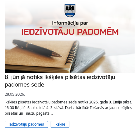
8. jūnijā notiks Ikšķiles pilsētas iedzīvotāju
padomes sēde
28.05.2026.
Ikšķiles pilsētas iedzīvotāju padomes sēde notiks 2026. gada 8. jūnijā plkst.
16.00 Ikšķilē, Skolas ielā 4, 3. stāvā. Darba kārtībā: Tikšanās ar jauno Ikšķiles
pilsētas un Tīnūžu pagasta…
Iedzīvotāju padomes
Ikšķile
Lapošana