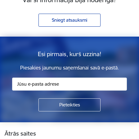
Sniegt atsauksmi
Esi pirmais, kurš uzzina!
Piesakies jaunumu saņemšanai savā e-pastā.
Kājene
Ātrās saites