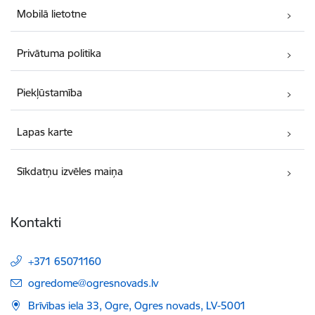
Mobilā lietotne
Privātuma politika
Piekļūstamība
Lapas karte
Sīkdatņu izvēles maiņa
Kontakti
+371 65071160
E-pasts:
ogredome@ogresnovads.lv
Brīvības iela 33, Ogre, Ogres novads, LV-5001