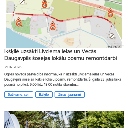
Ikšķilē uzsākti Līvciema ielas un Vecās
Daugavpils šosejas lokālu posmu remontdarbi
21.07.2026.
Ogres novada pašvaldība informē, ka ir uzsākti Līvciema ielas un Vecās
Daugavpils šosejas Ikšķilē lokālu posmu remontdarbi. Šī gada 23. jūlijā laika
posmā no plkst. 9.00 līdz 18.00 notiks šķembu…
Satiksme, ceļi
Ikšķile
Ziņas, jaunumi