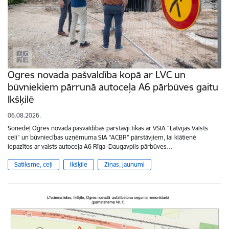
Ogres novada pašvaldība kopā ar LVC un
būvniekiem pārrunā autoceļa A6 pārbūves gaitu
Ikšķilē
06.08.2026.
Šonedēļ Ogres novada pašvaldības pārstāvji tikās ar VSIA “Latvijas Valsts
ceļi” un būvniecības uzņēmuma SIA “ACBR” pārstāvjiem, lai klātienē
iepazītos ar valsts autoceļa A6 Rīga–Daugavpils pārbūves…
Satiksme, ceļi
Ikšķile
Ziņas, jaunumi