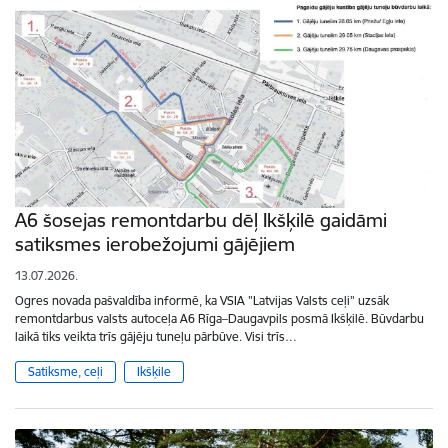
A6 šosejas remontdarbu dēļ Ikšķilē gaidāmi
satiksmes ierobežojumi gājējiem
13.07.2026.
Ogres novada pašvaldība informē, ka VSIA "Latvijas Valsts ceļi" uzsāk
remontdarbus valsts autoceļa A6 Rīga–Daugavpils posmā Ikšķilē. Būvdarbu
laikā tiks veikta trīs gājēju tuneļu pārbūve. Visi trīs…
Satiksme, ceļi
Ikšķile