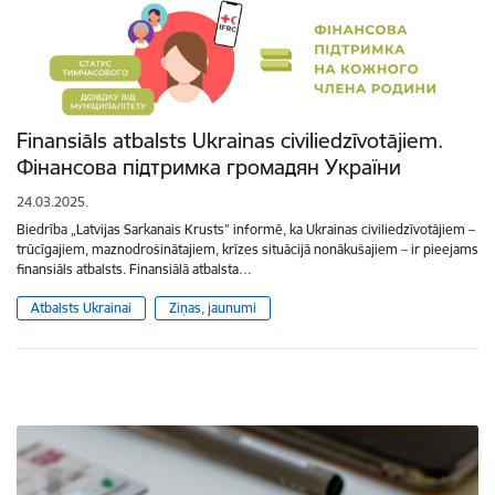
Finansiāls atbalsts Ukrainas civiliedzīvotājiem.
Фінансова підтримка громадян України
24.03.2025.
Biedrība „Latvijas Sarkanais Krusts” informē, ka Ukrainas civiliedzīvotājiem –
trūcīgajiem, maznodrošinātajiem, krīzes situācijā nonākušajiem – ir pieejams
finansiāls atbalsts. Finansiālā atbalsta…
Atbalsts Ukrainai
Ziņas, jaunumi