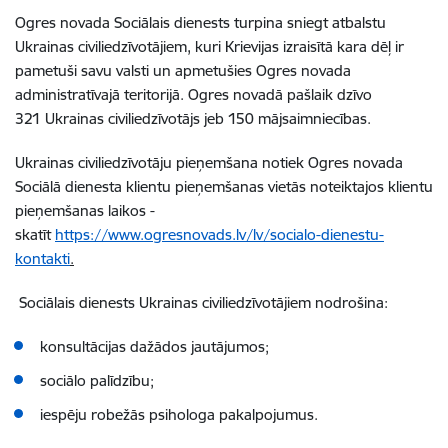
Ogres novada Sociālais dienests turpina sniegt atbalstu
Ukrainas civiliedzīvotājiem, kuri Krievijas izraisītā kara dēļ ir
pametuši savu valsti un apmetušies Ogres novada
administratīvajā teritorijā. Ogres novadā pašlaik dzīvo
321
Ukrainas civiliedzīvotājs jeb
150
mājsaimniecības.
Ukrainas civiliedzīvotāju pieņemšana notiek Ogres novada
Sociālā dienesta klientu pieņemšanas vietās noteiktajos klientu
pieņemšanas laikos -
skatīt
https://www.ogresnovads.lv/lv/socialo-dienestu-
kontakti
.
Sociālais dienests Ukrainas civiliedzīvotājiem nodrošina:
konsultācijas dažādos jautājumos;
sociālo palīdzību;
iespēju robežās psihologa pakalpojumus.