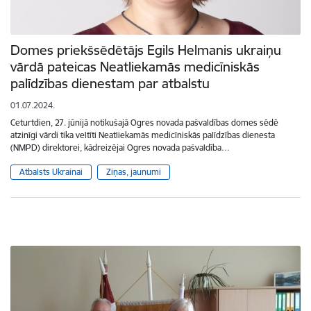
Domes priekšsēdētājs Egils Helmanis ukraiņu
vārdā pateicas Neatliekamās medicīniskās
palīdzības dienestam par atbalstu
01.07.2024.
Ceturtdien, 27. jūnijā notikušajā Ogres novada pašvaldības domes sēdē
atzinīgi vārdi tika veltīti Neatliekamās medicīniskās palīdzības dienesta
(NMPD) direktorei, kādreizējai Ogres novada pašvaldība…
Atbalsts Ukrainai
Ziņas, jaunumi