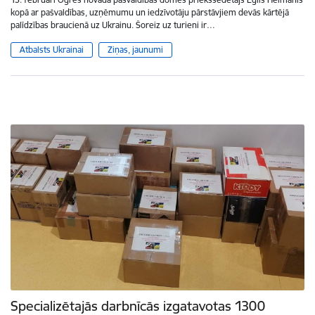
kopā ar pašvaldības, uzņēmumu un iedzīvotāju pārstāvjiem devās kārtējā
palīdzības braucienā uz Ukrainu. Šoreiz uz turieni ir…
Atbalsts Ukrainai
Ziņas, jaunumi
Specializētajās darbnīcās izgatavotas 1300