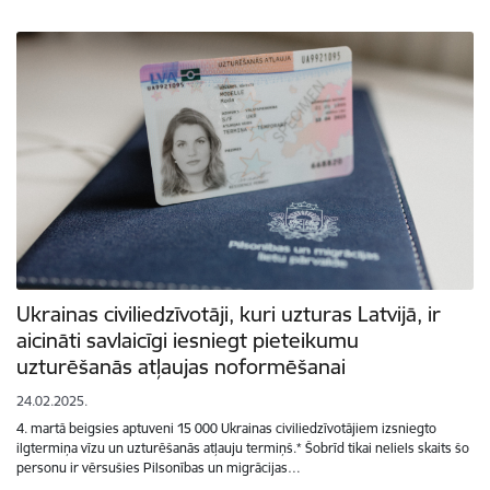
Ukrainas civiliedzīvotāji, kuri uzturas Latvijā, ir
aicināti savlaicīgi iesniegt pieteikumu
uzturēšanās atļaujas noformēšanai
24.02.2025.
4. martā beigsies aptuveni 15 000 Ukrainas civiliedzīvotājiem izsniegto
ilgtermiņa vīzu un uzturēšanās atļauju termiņš.* Šobrīd tikai neliels skaits šo
personu ir vērsušies Pilsonības un migrācijas…