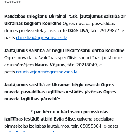
*******
Palīdzības sniegšanu Ukrainai, t.sk
.
jautājumus saistībā ar
Ukrainas bēgļiem koordinē
Ogres novada pašvaldības
domes priekšsēdētāja asistente
Dace Līva,
tālr. 29129877, e-
pasts
dace.liva@ogresnovads.lv
.
J
autājumus saistībā ar bēgļu iekārtošanu darbā koordinē
Ogres novada pašvaldības speciālists sadarbības jautājumos
ar uzņēmējiem
Nauris Vējonis
,
tālr. 20218049, e-
pasts
nauris.vejonis@ogresnovads.lv
.
Jautājumos saistībā ar Ukrainas bēgļu iesaisti Ogres
novada pašvaldības izglītības iestādēs jāvēršas Ogres
novada Izglītības pārvaldē:
* par bērnu iekārtošanu pirmsskolas
izglītības iestādē
atbild
Evija Slise
,
galvenā speciāliste
pirmsskolas izglītības jautājumos, tālr. 65055384, e-pasts