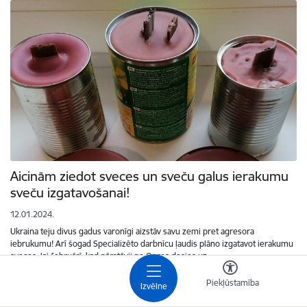
Aicinām ziedot sveces un sveču galus ierakumu
sveču izgatavošanai!
12.01.2024.
Ukraina teju divus gadus varonīgi aizstāv savu zemi pret agresora
iebrukumu! Arī šogad Specializēto darbnīcu ļaudis plāno izgatavot ierakumu
sveces, lai februārī, kad pārstāvji no Ogres dosies uz…
Atbalsts Ukrainai
Sociālā palīdzība
Ziņas, jaunumi
Piekļūstamība
Izvēlne