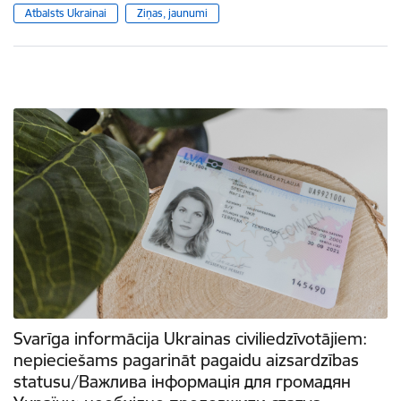
Atbalsts Ukrainai
Ziņas, jaunumi
Svarīga informācija Ukrainas civiliedzīvotājiem:
nepieciešams pagarināt pagaidu aizsardzības
statusu/Важлива інформація для громадян