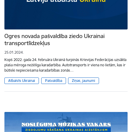
Ogres novada pašvaldība ziedo Ukrainai
transportlīdzekļus
25.01.2024.
Kopš 2022. gada 24. februāra Ukrainā turpinās Krievijas Federācijas uzsākta
plaša mēroga nežēlīga karadarbība. Autotransports ir viena no lietām, kas ir
būtiski nepieciešama karadarbības zonās…
Atbalsts Ukrainai
Pašvaldība
Ziņas, jaunumi