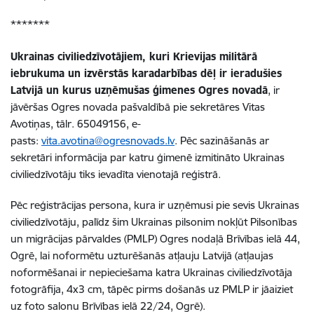
*******
Ukrainas civiliedzīvotājiem, kuri Krievijas militārā
iebrukuma un izvērstās karadarbības dēļ ir ieradušies
Latvijā un kurus uzņēmušas ģimenes Ogres novadā
, ir
jāvēršas Ogres novada pašvaldībā pie sekretāres Vitas
Avotiņas, tālr. 65049156, e-
pasts:
vita.avotina@ogresnovads.lv
. Pēc sazināšanās ar
sekretāri informācija par katru ģimenē izmitināto Ukrainas
civiliedzīvotāju tiks ievadīta vienotajā reģistrā.
Pēc reģistrācijas persona, kura ir uzņēmusi pie sevis Ukrainas
civiliedzīvotāju, palīdz šim Ukrainas pilsonim nokļūt Pilsonības
un migrācijas pārvaldes (PMLP) Ogres nodaļā Brīvības ielā 44,
Ogrē, lai noformētu uzturēšanās atļauju Latvijā (atļaujas
noformēšanai ir nepieciešama katra Ukrainas civiliedzīvotāja
fotogrāfija, 4x3 cm, tāpēc pirms došanās uz PMLP ir jāaiziet
uz foto salonu Brīvības ielā 22/24, Ogrē).