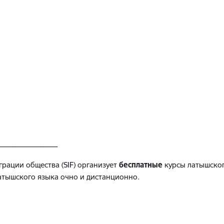
_________________
рации общества (SIF) организует
бесплатные
курсы латышског
латышского языка очно и дистанционно.