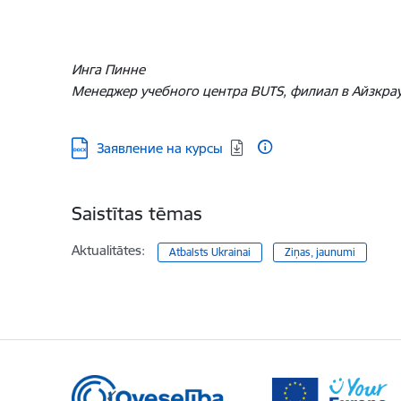
Инга Пинне
Менеджер учебного центра BUTS, филиал в Айзкра
Lejupielādēt:
Заявление на курсы
Saistītas tēmas
Aktualitātes:
Atbalsts Ukrainai
Ziņas, jaunumi