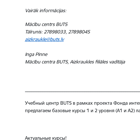
Vairāk informācijas:
Mācību centrs BUTS
Tālrunis: 27898033, 27898045
aizkraukle@buts.lv
Inga Pinne
Mācību centra BUTS, Aizkraukles filiāles vadītāja
____________________________________________________
Учебный центр BUTS в рамках проекта Фонда интег
предлагаем базовые курсы 1 и 2 уровня (А1 и А2) 
Актуальные курсы!