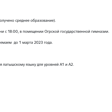
 получено среднее образование).
ни с 18:00, в помещении Огрской государственной гимназии.
немаем до 1 марта 2023 года.
 латышскому языку для уровней А1 и А2.