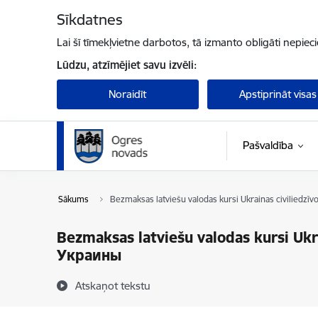
Pāriet uz lapas saturu
Sīkdatnes
Lai šī tīmekļvietne darbotos, tā izmanto obligāti nepiec
Lūdzu, atzīmējiet savu izvēli:
Noraidīt
Apstiprināt visas
Pašvaldība
Sākums
Bezmaksas latviešu valodas kursi Ukrainas civilied
Bezmaksas latviešu valodas kursi Uk
Украины
Atskaņot tekstu