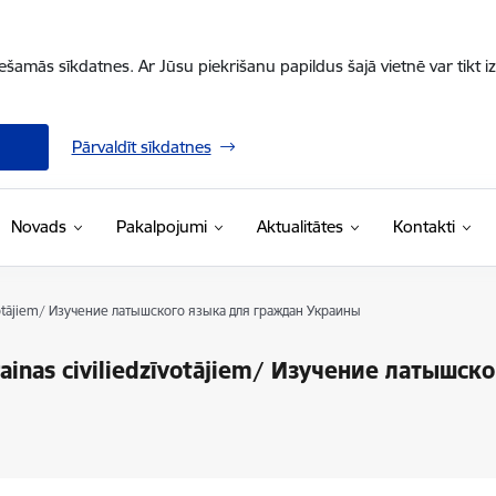
iešamās sīkdatnes. Ar Jūsu piekrišanu papildus šajā vietnē var tikt i
Pārvaldīt sīkdatnes
Novads
Pakalpojumi
Aktualitātes
Kontakti
zīvotājiem/ Изучение латышского языка для граждан Украины
rainas civiliedzīvotājiem/ Изучение латышск