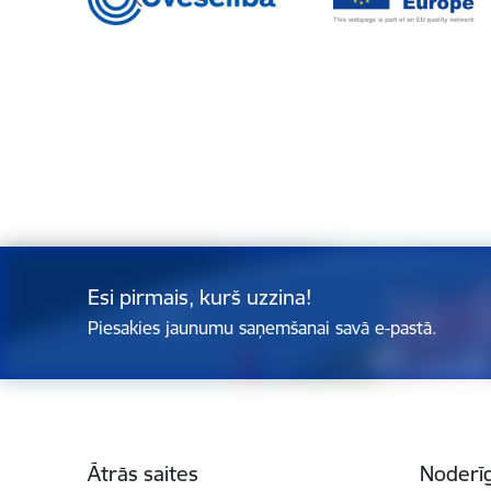
Esi pirmais, kurš uzzina!
Piesakies jaunumu saņemšanai savā e-pastā.
Kājene
Ātrās saites
Noderīg