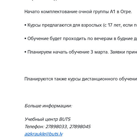
Начато комплектование очной группы А1 в Огре.
• Курсы предлагаются для взрослых (с 17 лет, если
• Обучение будет проходить по вечерам в будние д
• Планируем начать обучение 3 марта. Заявки при
Планируются также курсы дистанционного обучения
Больше информации:
Учебный центр BUTS
Телефон: 27898033, 27898045
aizkraukle@buts.lv