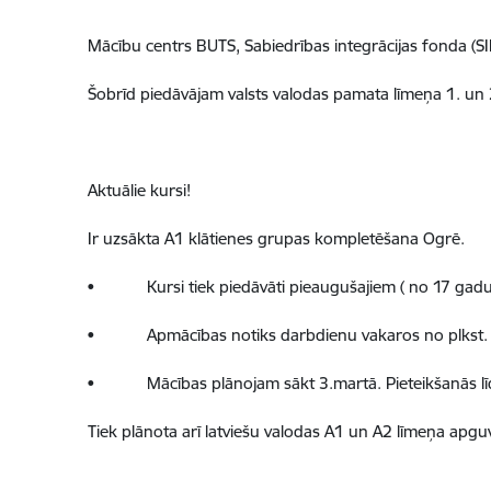
Mācību centrs BUTS, Sabiedrības integrācijas fonda (SI
Šobrīd piedāvājam valsts valodas pamata līmeņa 1. un 2
Aktuālie kursi!
Ir uzsākta A1 klātienes grupas kompletēšana Ogrē.
• Kursi tiek piedāvāti pieaugušajiem ( no 17 gadu vec
• Apmācības notiks darbdienu vakaros no plkst. 18:
• Mācības plānojam sākt 3.martā. Pieteikšanās lī
Tiek plānota arī latviešu valodas A1 un A2 līmeņa apguvē