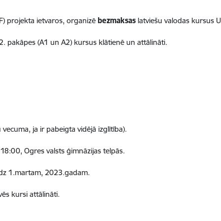
F) projekta ietvaros, organizē
bezmaksas
latviešu valodas kursus Uk
. pakāpes (A1 un A2) kursus klātienē un attālināti.
uma, ja ir pabeigta vidējā izglītība).
00, Ogres valsts ģimnāzijas telpās.
dz 1.martam, 2023.gadam.
s kursi attālināti.