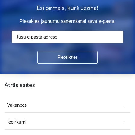
Esi pirmais, kurš uzzina!
Piesakies jaunumu saņemšanai savā e-pastā.
Kājene
Ātrās saites
Vakances
Iepirkumi