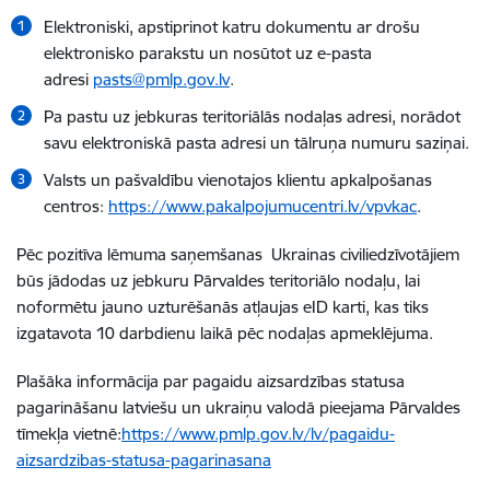
Elektroniski, apstiprinot katru dokumentu ar drošu
elektronisko parakstu un nosūtot uz e-pasta
adresi
pasts@pmlp.gov.lv
.
Pa pastu uz jebkuras teritoriālās nodaļas adresi, norādot
savu elektroniskā pasta adresi un tālruņa numuru saziņai.
Valsts un pašvaldību vienotajos klientu apkalpošanas
centros:
https://www.pakalpojumucentri.lv/vpvkac
.
Pēc pozitīva lēmuma saņemšanas Ukrainas civiliedzīvotājiem
būs jādodas uz jebkuru Pārvaldes teritoriālo nodaļu, lai
noformētu jauno uzturēšanās atļaujas eID karti, kas tiks
izgatavota 10 darbdienu laikā pēc nodaļas apmeklējuma.
Plašāka informācija par pagaidu aizsardzības statusa
pagarināšanu latviešu un ukraiņu valodā pieejama Pārvaldes
tīmekļa vietnē:
https://www.pmlp.gov.lv/lv/pagaidu-
aizsardzibas-statusa-pagarinasana