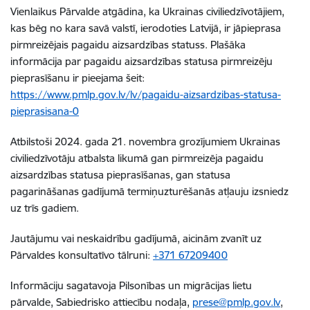
Vienlaikus Pārvalde atgādina, ka Ukrainas civiliedzīvotājiem,
kas bēg no kara savā valstī, ierodoties Latvijā, ir jāpieprasa
pirmreizējais pagaidu aizsardzības statuss. Plašāka
informācija par pagaidu
aizsardzības statusa pirmreizēju
pieprasīšanu ir pieejama šeit:
https://www.pmlp.gov.lv/lv/pagaidu-aizsardzibas-statusa-
pieprasisana-0
Atbilstoši 2024. gada 21. novembra grozījumiem Ukrainas
civiliedzīvotāju atbalsta likumā gan pirmreizēja pagaidu
aizsardzības statusa pieprasīšanas, gan statusa
pagarināšanas gadījumā termiņuzturēšanās atļauju izsniedz
uz trīs gadiem.
Jautājumu vai neskaidrību gadījumā, aicinām zvanīt uz
Pārvaldes konsultatīvo tālruni:
+371 67209400
Informāciju sagatavoja Pilsonības un migrācijas lietu
pārvalde,
Sabiedrisko attiecību nodaļa,
prese@pmlp.gov.lv
,