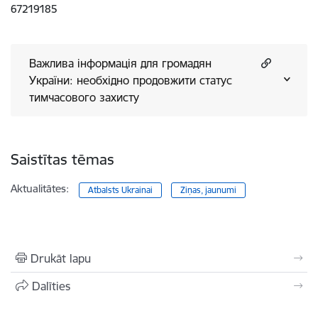
67219185
Важлива інформація для громадян
України: необхідно продовжити статус
тимчасового захисту
Saistītas tēmas
Aktualitātes:
Atbalsts Ukrainai
Ziņas, jaunumi
Drukāt lapu
Dalīties