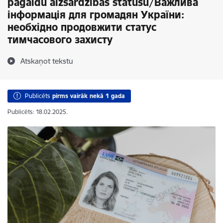
pagaidu aizsardzības statusu/Важлива
інформація для громадян України:
необхідно продовжити статус
тимчасового захисту
Atskaņot tekstu
Publicēts
pirms vairāk nekā 1 gada
Publicēts: 18.02.2025.