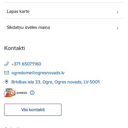
Lapas karte
Sīkdatņu izvēles maiņa
Kontakti
+371 65071160
E-pasts:
ogredome@ogresnovads.lv
Brīvības iela 33, Ogre, Ogres novads, LV-5001
Visi kontakti