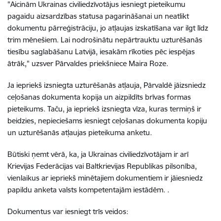
"Aicinām Ukrainas civiliedzīvotājus iesniegt pieteikumu
pagaidu aizsardzības statusa pagarināšanai un neatlikt
dokumentu pārreģistrāciju, jo atļaujas izskatīšana var ilgt līdz
trim mēnešiem. Lai nodrošinātu nepārtrauktu uzturēšanās
tiesību saglabāšanu Latvijā, iesakām rīkoties pēc iespējas
ātrāk,"
uzsver Pārvaldes priekšniece Maira Roze.
Ja iepriekš izsniegta uzturēšanās atļauja, Pārvaldē jāizsniedz
ceļošanas dokumenta kopija un aizpildīts brīvas formas
pieteikums. Taču, ja iepriekš izsniegta vīza, kuras termiņš ir
beidzies, nepieciešams iesniegt ceļošanas dokumenta kopiju
un uzturēšanās atļaujas pieteikuma anketu.
Būtiski ņemt vērā, ka, ja Ukrainas civiliedzīvotājam ir arī
Krievijas Federācijas vai Baltkrievijas Republikas pilsonība,
vienlaikus ar iepriekš minētajiem dokumentiem ir jāiesniedz
papildu anketa valsts kompetentajām iestādēm. .
Dokumentus var iesniegt trīs veidos: