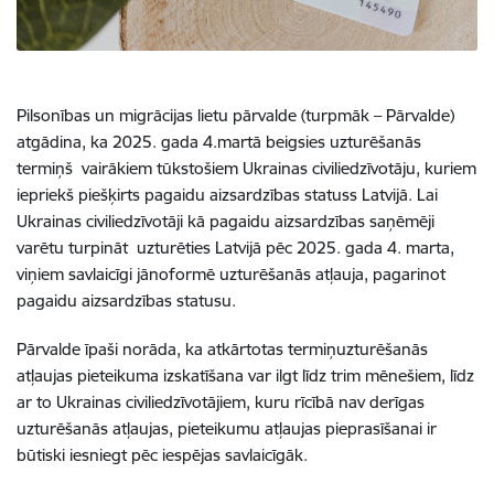
Pilsonības un migrācijas lietu pārvalde (turpmāk – Pārvalde)
atgādina, ka 2025. gada 4.martā beigsies uzturēšanās
termiņš vairākiem tūkstošiem Ukrainas civiliedzīvotāju, kuriem
iepriekš piešķirts pagaidu aizsardzības statuss Latvijā. Lai
Ukrainas civiliedzīvotāji kā pagaidu aizsardzības saņēmēji
varētu turpināt uzturēties Latvijā pēc 2025. gada 4. marta,
viņiem savlaicīgi jānoformē uzturēšanās atļauja, pagarinot
pagaidu aizsardzības statusu.
Pārvalde īpaši norāda, ka atkārtotas termiņuzturēšanās
atļaujas pieteikuma izskatīšana var ilgt līdz trim mēnešiem, līdz
ar to Ukrainas civiliedzīvotājiem, kuru rīcībā nav derīgas
uzturēšanās atļaujas, pieteikumu atļaujas pieprasīšanai ir
būtiski iesniegt pēc iespējas savlaicīgāk.