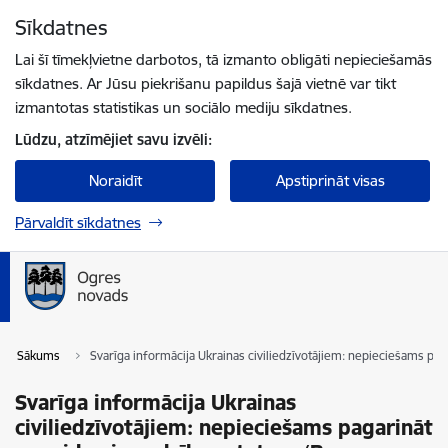
Pāriet uz lapas saturu
Sīkdatnes
Spied
lai meklētu
Enter
Lai šī tīmekļvietne darbotos, tā izmanto obligāti nepieciešamās
sīkdatnes. Ar Jūsu piekrišanu papildus šajā vietnē var tikt
izmantotas statistikas un sociālo mediju sīkdatnes.
Lūdzu, atzīmējiet savu izvēli:
Noraidīt
Apstiprināt visas
Pārvaldīt sīkdatnes
Sākums
Svarīga informācija Ukrainas civiliedzīvotājiem: nepieciešams 
Svarīga informācija Ukrainas
civiliedzīvotājiem: nepieciešams pagarināt