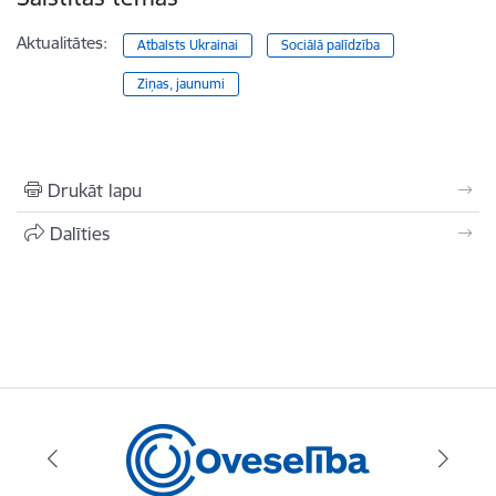
Aktualitātes:
Atbalsts Ukrainai
Sociālā palīdzība
Ziņas, jaunumi
Drukāt lapu
Dalīties