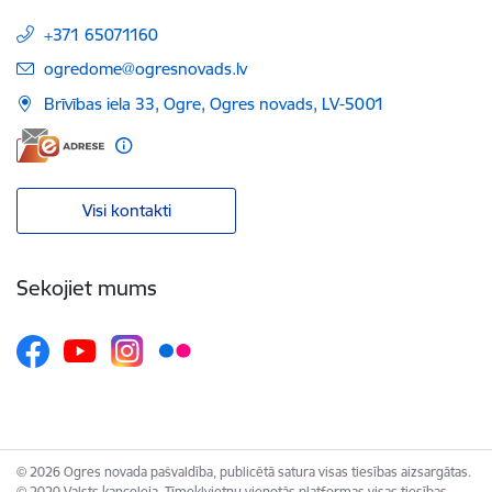
+371 65071160
E-pasts:
ogredome@ogresnovads.lv
Brīvības iela 33, Ogre, Ogres novads, LV-5001
Visi kontakti
Sekojiet mums
© 2026 Ogres novada pašvaldība, publicētā satura visas tiesības aizsargātas.
© 2020 Valsts kanceleja, Tīmekļvietņu vienotās platformas visas tiesības