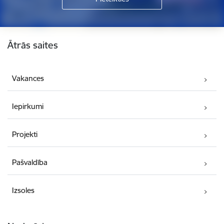
Kājene
Ātrās saites
Vakances
Iepirkumi
Projekti
Pašvaldība
Izsoles