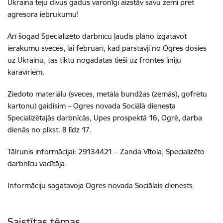
Ukraina teju divus gadus varonīgi aizstāv savu zemi pret
agresora iebrukumu!
Arī šogad Specializēto darbnīcu ļaudis plāno izgatavot
ierakumu sveces, lai februārī, kad pārstāvji no Ogres dosies
uz Ukrainu, tās tiktu nogādātas tieši uz frontes līniju
karavīriem.
Ziedoto materiālu (sveces, metāla bundžas (zemās), gofrētu
kartonu) gaidīsim – Ogres novada Sociālā dienesta
Specializētajās darbnīcās, Upes prospektā 16, Ogrē, darba
dienās no plkst. 8 līdz 17.
Tālrunis informācijai: 29134421 – Zanda Vītola, Specializēto
darbnīcu vadītāja.
Informāciju sagatavoja Ogres novada
Sociālais dienests
Saistītas tēmas