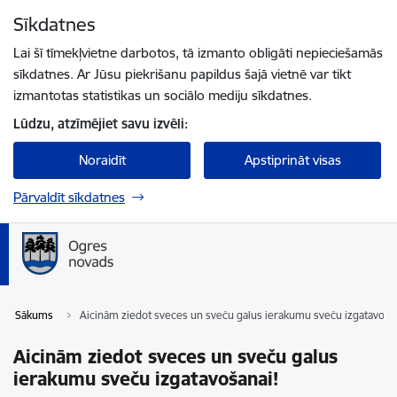
Pāriet uz lapas saturu
Sīkdatnes
Spied
lai meklētu
Enter
Lai šī tīmekļvietne darbotos, tā izmanto obligāti nepieciešamās
sīkdatnes. Ar Jūsu piekrišanu papildus šajā vietnē var tikt
izmantotas statistikas un sociālo mediju sīkdatnes.
Lūdzu, atzīmējiet savu izvēli:
Noraidīt
Apstiprināt visas
Pārvaldīt sīkdatnes
Sākums
Aicinām ziedot sveces un sveču galus ierakumu sveču izgatavošan
Aicinām ziedot sveces un sveču galus
ierakumu sveču izgatavošanai!