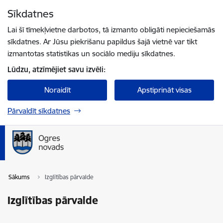
Pāriet uz lapas saturu
Sīkdatnes
Spied
lai meklētu
Enter
Lai šī tīmekļvietne darbotos, tā izmanto obligāti nepieciešamās
sīkdatnes. Ar Jūsu piekrišanu papildus šajā vietnē var tikt
izmantotas statistikas un sociālo mediju sīkdatnes.
Lūdzu, atzīmējiet savu izvēli:
Noraidīt
Apstiprināt visas
Pārvaldīt sīkdatnes
Sākums
Izglītības pārvalde
Izglītības pārvalde