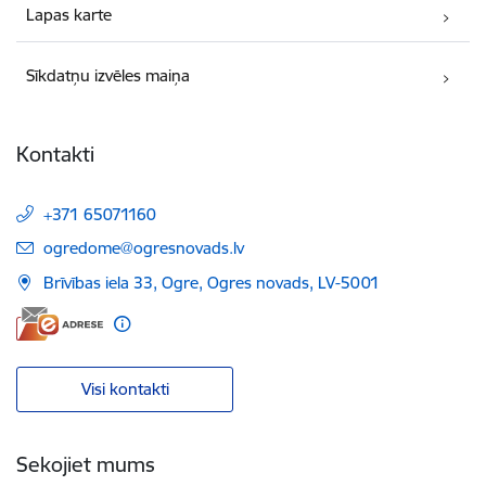
Lapas karte
Sīkdatņu izvēles maiņa
Kontakti
+371 65071160
E-pasts:
ogredome@ogresnovads.lv
Brīvības iela 33, Ogre, Ogres novads, LV-5001
Visi kontakti
Sekojiet mums