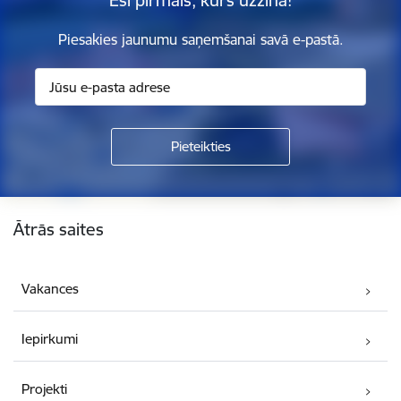
Piesakies jaunumu saņemšanai savā e-pastā.
Kājene
Ātrās saites
Vakances
Iepirkumi
Projekti