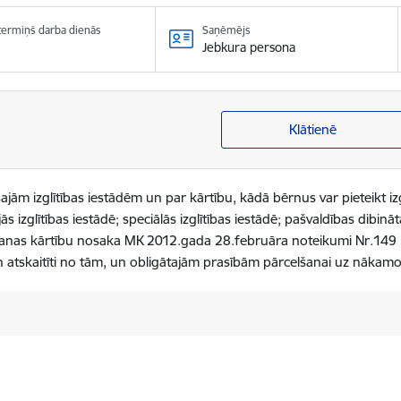
 termiņš darba dienās
Saņēmējs
Jebkura persona
Klātienē
ām izglītības iestādēm un par kārtību, kādā bērnus var pieteikt izgl
ās izglītības iestādē; speciālās izglītības iestādē; pašvaldības dibinā
emšanas kārtību nosaka MK 2012.gada 28.februāra noteikumi Nr.149 
 un atskaitīti no tām, un obligātajām prasībām pārcelšanai uz nākamo 