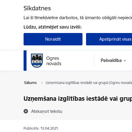
Pāriet uz lapas saturu
Sīkdatnes
Lai šī tīmekļvietne darbotos, tā izmanto obligāti nepiec
Lūdzu, atzīmējiet savu izvēli:
Noraidīt
Apstiprināt visas
Pašvaldība
Sākums
Uzņemšana izglītības iestādē vai grupā (Ogres novada
Uzņemšana izglītības iestādē vai gru
Atskaņot tekstu
Publicēts: 13.04.2021.