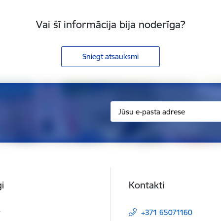
Vai šī informācija bija noderīga?
Sniegt atsauksmi
i
Kontakti
t
+371 65071160