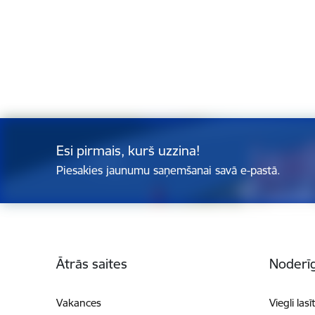
Esi pirmais, kurš uzzina!
Piesakies jaunumu saņemšanai savā e-pastā.
Kājene
Ātrās saites
Noderīg
Vakances
Viegli lasī