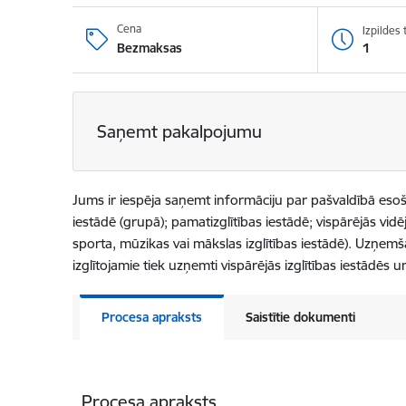
Cena
Izpildes
1
Bezmaksas
Saņemt pakalpojumu
Jums ir iespēja saņemt informāciju par pašvaldībā esošaj
iestādē (grupā); pamatizglītības iestādē; vispārējās vidēj
sporta, mūzikas vai mākslas izglītības iestādē). Uzņ
izglītojamie tiek uzņemti vispārējās izglītības iestādēs
Procesa apraksts
Saistītie dokumenti
Procesa apraksts