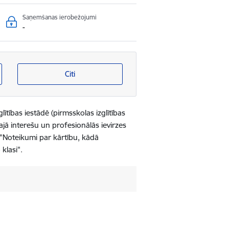
Saņemšanas ierobežojumi
-
Citi
ītības iestādē (pirmsskolas izglītības
tajā interešu un profesionālās ievirzes
"Noteikumi par kārtību, kādā
klasi".