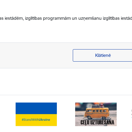
bas iestādēm, izglītības programmām un uzņemšanu izglītības iestād
Klātienē