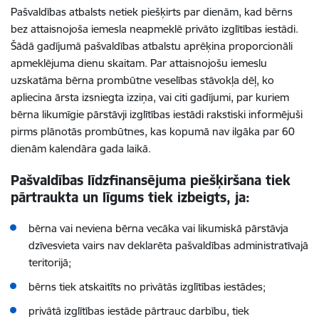
Pašvaldības atbalsts netiek piešķirts par dienām, kad bērns
bez attaisnojoša iemesla neapmeklē privāto izglītības iestādi.
Šādā gadījumā pašvaldības atbalstu aprēķina proporcionāli
apmeklējuma dienu skaitam. Par attaisnojošu iemeslu
uzskatāma bērna prombūtne veselības stāvokļa dēļ, ko
apliecina ārsta izsniegta izziņa, vai citi gadījumi, par kuriem
bērna likumīgie pārstāvji izglītības iestādi rakstiski informējuši
pirms plānotās prombūtnes, kas kopumā nav ilgāka par 60
dienām kalendāra gada laikā.
Pašvaldības līdzfinansējuma piešķiršana tiek
pārtraukta un līgums tiek izbeigts, ja:
bērna vai neviena bērna vecāka vai likumiskā pārstāvja
dzīvesvieta
vairs nav deklarēta pašvaldības administratīvajā
teritorijā;
bērns tiek atskaitīts no privātās izglītības iestādes;
privātā izglītības iestāde pārtrauc darbību, tiek