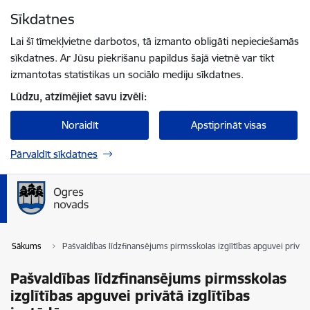
Pāriet uz lapas saturu
Sīkdatnes
Spied
lai meklētu
Enter
Lai šī tīmekļvietne darbotos, tā izmanto obligāti nepieciešamās
sīkdatnes. Ar Jūsu piekrišanu papildus šajā vietnē var tikt
izmantotas statistikas un sociālo mediju sīkdatnes.
Lūdzu, atzīmējiet savu izvēli:
Noraidīt
Apstiprināt visas
Pārvaldīt sīkdatnes
Sākums
Pašvaldības līdzfinansējums pirmsskolas izglītības apguvei privātā 
Pašvaldības līdzfinansējums pirmsskolas
izglītības apguvei privātā izglītības