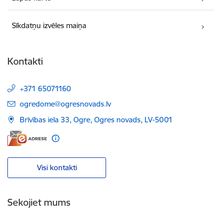
Sīkdatņu izvēles maiņa
Kontakti
+371 65071160
E-pasts:
ogredome@ogresnovads.lv
Brīvības iela 33, Ogre, Ogres novads, LV-5001
Visi kontakti
Sekojiet mums