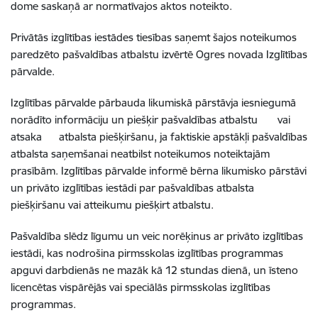
dome saskaņā ar normatīvajos aktos noteikto.
Privātās izglītības iestādes tiesības saņemt šajos noteikumos
paredzēto pašvaldības atbalstu izvērtē Ogres novada Izglītības
pārvalde.
Izglītības pārvalde pārbauda likumiskā pārstāvja iesniegumā
norādīto informāciju un piešķir pašvaldības atbalstu
vai
atsaka
atbalsta piešķiršanu, ja faktiskie apstākļi pašvaldības
atbalsta saņemšanai neatbilst noteikumos noteiktajām
prasībām. Izglītības pārvalde informē bērna likumisko pārstāvi
un privāto izglītības iestādi par pašvaldības atbalsta
piešķiršanu vai atteikumu piešķirt atbalstu.
Pašvaldība slēdz līgumu un veic norēķinus ar privāto izglītības
iestādi, kas nodrošina pirmsskolas izglītības programmas
apguvi darbdienās ne mazāk kā 12 stundas dienā, un īsteno
licencētas vispārējās vai speciālās pirmsskolas izglītības
programmas.