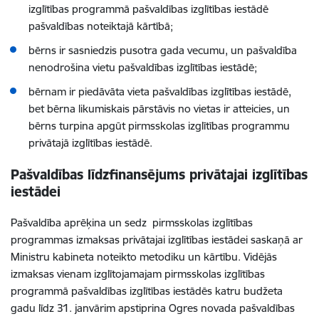
izglītības programmā pašvaldības izglītības iestādē
pašvaldības noteiktajā kārtībā;
bērns ir sasniedzis pusotra gada vecumu, un pašvaldība
nenodrošina vietu pašvaldības izglītības iestādē;
bērnam ir piedāvāta vieta pašvaldības izglītības iestādē,
bet bērna likumiskais pārstāvis no vietas ir atteicies, un
bērns turpina apgūt pirmsskolas izglītības programmu
privātajā izglītības iestādē.
Pašvaldības līdzfinansējums privātajai izglītības
iestādei
Pašvaldība aprēķina un sedz pirmsskolas izglītības
programmas izmaksas privātajai izglītības iestādei saskaņā ar
Ministru kabineta noteikto metodiku un kārtību. Vidējās
izmaksas vienam izglītojamajam pirmsskolas izglītības
programmā pašvaldības izglītības iestādēs katru budžeta
gadu līdz 31. janvārim apstiprina Ogres novada pašvaldības