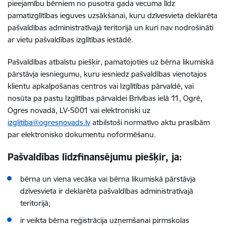
pieejamību bērniem no pusotra gada vecuma līdz
pamatizglītības ieguves uzsākšanai, kuru dzīvesvieta deklarēta
pašvaldības administratīvajā teritorijā un kuri nav nodrošināti
ar vietu pašvaldības izglītības iestādē.
Pašvaldības atbalstu piešķir, pamatojoties uz bērna likumiskā
pārstāvja iesniegumu, kuru iesniedz pašvaldības vienotajos
klientu apkalpošanas centros vai Izglītības pārvaldē, vai
nosūta pa pastu Izglītības pārvaldei Brīvības ielā 11, Ogrē,
Ogres novadā, LV-5001 vai elektroniski uz
izglitiba@ogresnovads.lv
atbilstoši normatīvo aktu prasībām
par elektronisko dokumentu noformēšanu.
Pašvaldības līdzfinansējumu piešķir, ja:
bērna un viena vecāka vai bērna likumiskā pārstāvja
dzīvesvieta ir deklarēta pašvaldības administratīvajā
teritorijā;
ir veikta bērna reģistrācija uzņemšanai pirmskolas