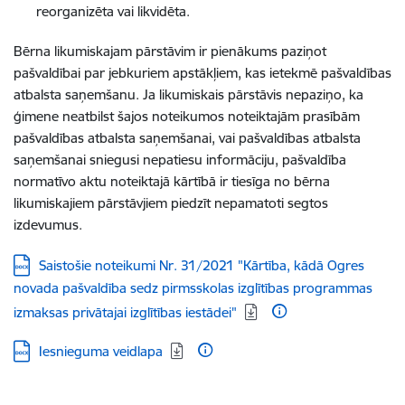
reorganizēta vai likvidēta.
Bērna likumiskajam pārstāvim ir pienākums paziņot
pašvaldībai par jebkuriem apstākļiem, kas ietekmē pašvaldības
atbalsta saņemšanu. Ja likumiskais pārstāvis nepaziņo, ka
ģimene neatbilst šajos noteikumos noteiktajām prasībām
pašvaldības atbalsta saņemšanai, vai pašvaldības atbalsta
saņemšanai sniegusi nepatiesu informāciju, pašvaldība
normatīvo aktu noteiktajā kārtībā ir tiesīga no bērna
likumiskajiem pārstāvjiem piedzīt nepamatoti segtos
izdevumus.
Lejupielādēt:
Saistošie noteikumi Nr. 31/2021 "Kārtība, kādā Ogres
novada pašvaldība sedz pirmsskolas izglītības programmas
izmaksas privātajai izglītības iestādei"
Lejupielādēt:
Iesnieguma veidlapa