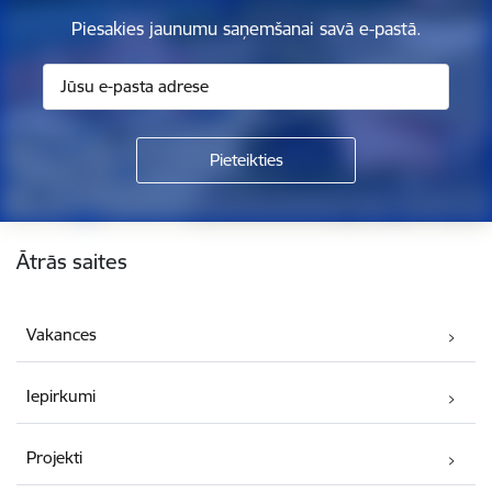
Piesakies jaunumu saņemšanai savā e-pastā.
Kājene
Ātrās saites
Vakances
Iepirkumi
Projekti