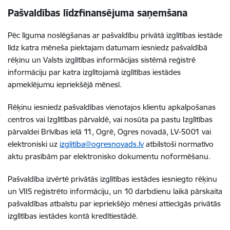
Pašvaldības līdzfinansējuma saņemšana
Pēc līguma noslēgšanas ar pašvaldību privātā izglītības iestāde
līdz katra mēneša piektajam datumam iesniedz pašvaldībā
rēķinu un Valsts izglītības informācijas sistēmā reģistrē
informāciju par katra izglītojamā izglītības iestādes
apmeklējumu iepriekšējā mēnesī.
Rēķinu iesniedz pašvaldības vienotajos klientu apkalpošanas
centros vai Izglītības pārvaldē, vai nosūta pa pastu Izglītības
pārvaldei Brīvības ielā 11, Ogrē, Ogres novadā, LV-5001 vai
elektroniski uz
izglitiba@ogresnovads.lv
atbilstoši normatīvo
aktu prasībām par elektronisko dokumentu noformēšanu.
Pašvaldība izvērtē privātās izglītības iestādes iesniegto rēķinu
un VIIS reģistrēto informāciju, un 10 darbdienu laikā pārskaita
pašvaldības atbalstu par iepriekšējo mēnesi attiecīgās privātās
izglītības iestādes kontā kredītiestādē.