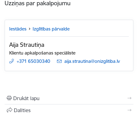
Uzziņas par pakalpojumu
Iestādes
Izglītības pārvalde
Aija Strautiņa
Klientu apkalpošanas speciāliste
+371 65030340
E-pasts:
aija.strautina@onizglitiba.lv
Drukāt lapu
Dalīties