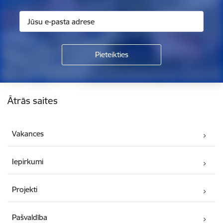
Kājene
Ātrās saites
Vakances
Iepirkumi
Projekti
Pašvaldība