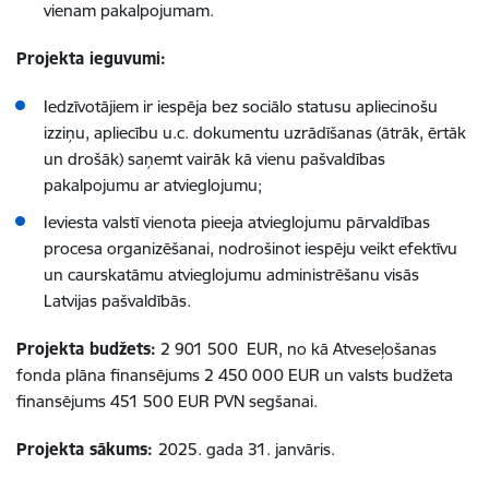
vienam pakalpojumam
.
Projekta ieguvumi:
Iedzīvotājiem ir iespēja bez sociālo statusu apliecinošu
izziņu, apliecību u.c. dokumentu uzrādīšanas (ātrāk, ērtāk
un drošāk) saņemt vairāk kā vienu pašvaldības
pakalpojumu ar atvieglojumu;
Ieviesta valstī vienota pieeja atvieglojumu pārvaldības
procesa organizēšanai, nodrošinot iespēju veikt efektīvu
un caurskatāmu atvieglojumu administrēšanu visās
Latvijas pašvaldībās.
Projekta budžets:
2 901 500 EUR, no kā Atveseļošanas
fonda plāna finansējums
2 450 000
EUR un valsts budžeta
finansējums
451 500
EUR PVN segšanai.
Projekta sākums:
2025. gada
31. janvāris.