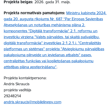
Projekta beigas:
2026. gada 31. maijs.
Projekta normatīvais pamatojums:
Ministru kabineta 2024.
gada 20. augusta rīkojums Nr. 687 “Par Eiropas Savienības
Atveseļošanas un noturības mehānisma plāna 2.
komponentes "Digitālā transformācija" 2.1. reformu un
investīciju virziena "Valsts pārvaldes, tai skaitā pašvaldību,
digitālā transformācija" investīcijas 2.1.2.1.i. "Centralizētās
platformas un sistēmas" projekta "Atvieglojumu pārvaldības
pakalpojuma pilnveide un ieviešanas atbalsts" pases,
centralizētas funkcijas vai koplietošanas pakalpojumu
attīstības plāna apstiprināšanu”
.
Projekta kontaktpersona:
Andris Skraucis
projekta vadītājs
29248214
andris.skraucis@mobilelinepv.com