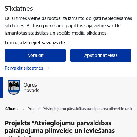
Pāriet uz lapas saturu
Sīkdatnes
Spied
lai meklētu
Enter
Lai šī tīmekļvietne darbotos, tā izmanto obligāti nepieciešamās
sīkdatnes. Ar Jūsu piekrišanu papildus šajā vietnē var tikt
izmantotas statistikas un sociālo mediju sīkdatnes.
Lūdzu, atzīmējiet savu izvēli:
Noraidīt
Apstiprināt visas
Pārvaldīt sīkdatnes
Sākums
Projekts “Atvieglojumu pārvaldības pakalpojuma pilnveide un ievi
Projekts “Atvieglojumu pārvaldības
pakalpojuma pilnveide un ieviešanas