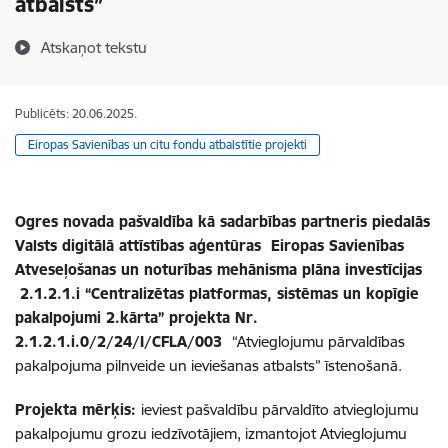
atbalsts”
Atskaņot tekstu
Publicēts: 20.06.2025.
Eiropas Savienības un citu fondu atbalstītie projekti
Ogres novada pašvaldība kā sadarbības partneris
piedalās
Valsts digitālā attīstības aģentūras
Eiropas Savienības
Atveseļošanas un noturības mehānisma plāna investīcijas
2.1.2.1.i “Centralizētas platformas, sistēmas un kopīgie
pakalpojumi 2.kārta” projekta Nr.
2.1.2.1.i.0/2/24/I/CFLA/003
“Atvieglojumu pārvaldības
pakalpojuma pilnveide un ieviešanas atbalsts” īstenošanā.
Projekta mērķis:
ieviest pašvaldību pārvaldīto atvieglojumu
pakalpojumu grozu iedzīvotājiem, izmantojot
Atvieglojumu