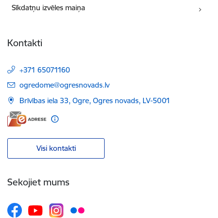
Sīkdatņu izvēles maiņa
Kontakti
+371 65071160
E-pasts:
ogredome@ogresnovads.lv
Brīvības iela 33, Ogre, Ogres novads, LV-5001
Visi kontakti
Sekojiet mums