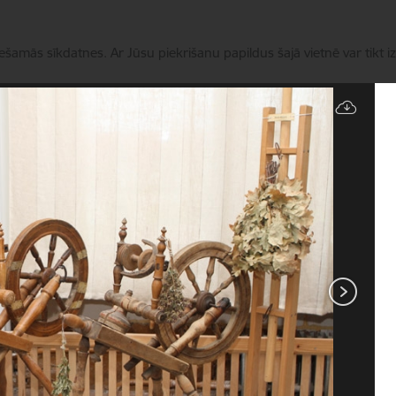
iešamās sīkdatnes. Ar Jūsu piekrišanu papildus šajā vietnē var tikt i
Pārvaldīt sīkdatnes
Novads
Pakalpojumi
Aktualitātes
Kontakti