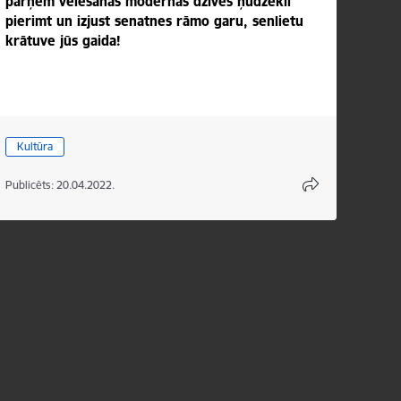
pārņem vēlēšanās modernās dzīves ņudzeklī
pierimt un izjust senatnes rāmo garu, senlietu
krātuve jūs gaida!
Kultūra
Publicēts: 20.04.2022.