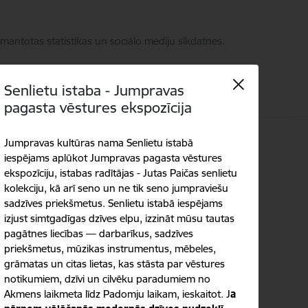
zmantotas statistikas un sociālo mediju sīkdatnes.
Senlietu istaba - Jumpravas
pagasta vēstures ekspozīcija
Jumpravas kultūras nama Senlietu istabā
Meklēt
Piekļūstamība
iespējams aplūkot Jumpravas pagasta vēstures
ekspozīciju, istabas radītājas - Jutas Paičas senlietu
kolekciju, kā arī seno un ne tik seno jumpraviešu
sadzīves priekšmetus. Senlietu istabā iespējams
izjust simtgadīgas dzīves elpu, izzināt mūsu tautas
pagātnes liecības — darbarīkus, sadzīves
priekšmetus, mūzikas instrumentus, mēbeles,
grāmatas un citas lietas, kas stāsta par vēstures
notikumiem, dzīvi un cilvēku paradumiem no
Akmens laikmeta līdz Padomju laikam, ieskaitot. J
a