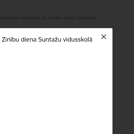
zmantotas statistikas un sociālo mediju sīkdatnes.
Zinību diena Suntažu vidusskolā
Meklēt
Piekļūstamība