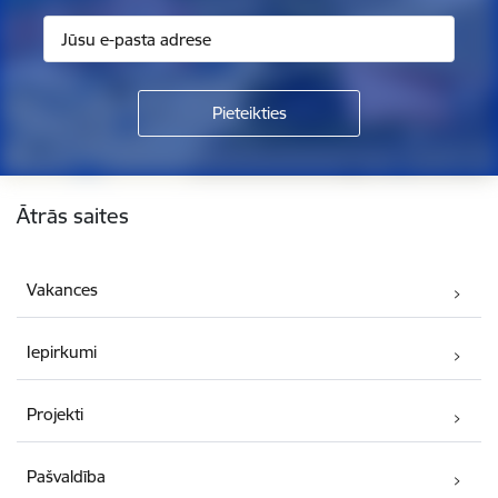
Kājene
Ātrās saites
Vakances
Iepirkumi
Projekti
Pašvaldība