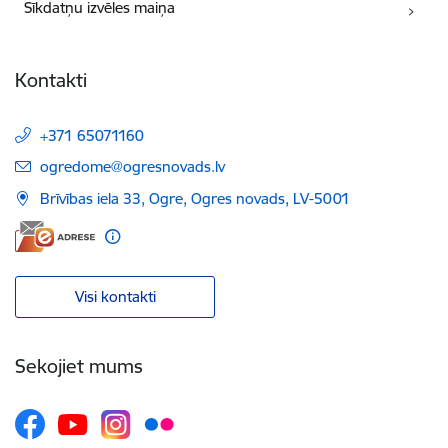
Sīkdatņu izvēles maiņa
Kontakti
+371 65071160
E-pasts:
ogredome@ogresnovads.lv
Brīvības iela 33, Ogre, Ogres novads, LV-5001
Visi kontakti
Sekojiet mums