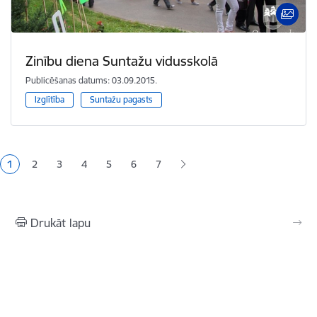
Zinību diena Suntažu vidusskolā
Publicēšanas datums: 03.09.2015.
Izglītība
Suntažu pagasts
Lapošana
1
2
3
4
5
6
7
Pašreizējā lapa
Lapa
Lapa
Lapa
Lapa
Lapa
Drukāt lapu