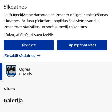
Pāriet uz lapas saturu
Sīkdatnes
Spied
lai meklētu
Enter
Lai šī tīmekļvietne darbotos, tā izmanto obligāti nepieciešamās
sīkdatnes. Ar Jūsu piekrišanu papildus šajā vietnē var tikt
izmantotas statistikas un sociālo mediju sīkdatnes.
Lūdzu, atzīmējiet savu izvēli:
Noraidīt
Apstiprināt visas
Pārvaldīt sīkdatnes
Sākums
Galerija