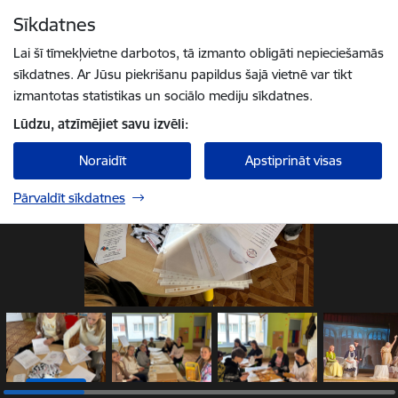
Pāriet uz lapas saturu
Sīkdatnes
1 / 18
Spied
lai meklētu
Enter
Lai šī tīmekļvietne darbotos, tā izmanto obligāti nepieciešamās
sīkdatnes. Ar Jūsu piekrišanu papildus šajā vietnē var tikt
izmantotas statistikas un sociālo mediju sīkdatnes.
Lūdzu, atzīmējiet savu izvēli:
Noraidīt
Apstiprināt visas
Pārvaldīt sīkdatnes