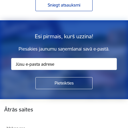
Sniegt atsauksmi
Esi pirmais, kurš uzzina!
Piesakies jaunumu saņemšanai savā e-pastā.
Kājene
Ātrās saites