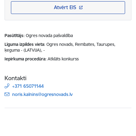
Atvērt EIS
Pasūtītājs
Ogres novada pašvaldība
Līguma izpildes vieta
Ogres novads, Rembates, Taurupes,
ķeguma - (LATVIJA), -
Iepirkuma procedūra
Atklāts konkurss
Kontakti
+371 65071144
E-pasts:
noris.kalnins@ogresnovads.lv