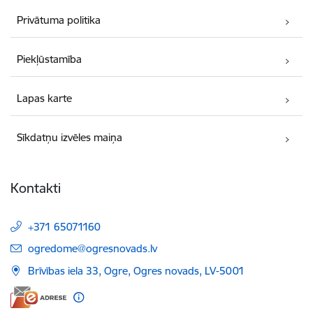
Privātuma politika
Piekļūstamība
Lapas karte
Sīkdatņu izvēles maiņa
Kontakti
+371 65071160
E-pasts:
ogredome@ogresnovads.lv
Brīvības iela 33, Ogre, Ogres novads, LV-5001