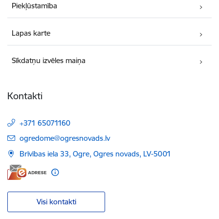
Piekļūstamība
Lapas karte
Sīkdatņu izvēles maiņa
Kontakti
+371 65071160
E-pasts:
ogredome@ogresnovads.lv
Brīvības iela 33, Ogre, Ogres novads, LV-5001
Visi kontakti