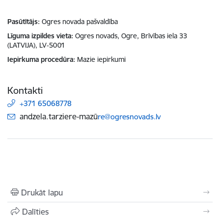
Pasūtītājs
Ogres novada pašvaldība
Līguma izpildes vieta
Ogres novads, Ogre, Brīvības iela 33
(LATVIJA), LV-5001
Iepirkuma procedūra
Mazie iepirkumi
Kontakti
+371 65068778
E-pasts:
andzela.tarziere-mazū
re@ogresnovads.lv
Drukāt lapu
Dalīties