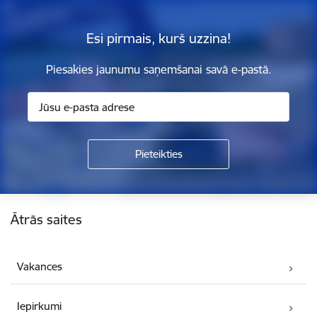
Esi pirmais, kurš uzzina!
Piesakies jaunumu saņemšanai savā e-pastā.
Kājene
Ātrās saites
Vakances
Iepirkumi