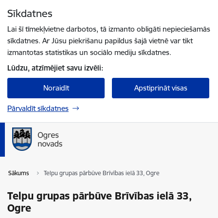
Pāriet uz lapas saturu
Sīkdatnes
Spied
lai meklētu
Enter
Lai šī tīmekļvietne darbotos, tā izmanto obligāti nepieciešamās
sīkdatnes. Ar Jūsu piekrišanu papildus šajā vietnē var tikt
izmantotas statistikas un sociālo mediju sīkdatnes.
Lūdzu, atzīmējiet savu izvēli:
Noraidīt
Apstiprināt visas
Pārvaldīt sīkdatnes
Sākums
Telpu grupas pārbūve Brīvības ielā 33, Ogre
Telpu grupas pārbūve Brīvības ielā 33,
Ogre