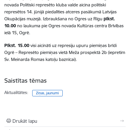
novada Politiski represēto kluba valde aicina politiski
represētos 14. jūnijā piedalīties atceres pasākumā Latvijas
Okupācijas muzejā. Izbraukšana no Ogres uz Rīgu
plkst.
10.00
no laukuma pie Ogres novada Kultūras centra Brīvības
ielā 15, Ogrē.
Plkst. 15.00
visi aicināti uz represiju upuru piemiņas brīdi
Ogrē – Represēto piemiņas vietā Meža prospektā 2b (iepretim
Sv. Meinarda Romas katoļu baznīcai).
Saistītas tēmas
Aktualitātes:
Ziņas, jaunumi
Drukāt lapu