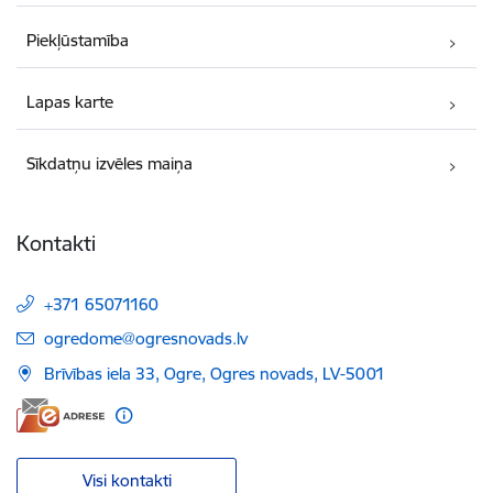
Piekļūstamība
Lapas karte
Sīkdatņu izvēles maiņa
Kontakti
+371 65071160
E-pasts:
ogredome@ogresnovads.lv
Brīvības iela 33, Ogre, Ogres novads, LV-5001
Visi kontakti