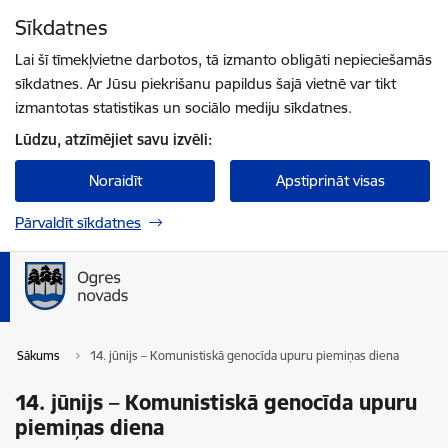
Pāriet uz lapas saturu
Sīkdatnes
Spied
lai meklētu
Enter
Lai šī tīmekļvietne darbotos, tā izmanto obligāti nepieciešamās
sīkdatnes. Ar Jūsu piekrišanu papildus šajā vietnē var tikt
izmantotas statistikas un sociālo mediju sīkdatnes.
Lūdzu, atzīmējiet savu izvēli:
Noraidīt
Apstiprināt visas
Pārvaldīt sīkdatnes
Sākums
14. jūnijs – Komunistiskā genocīda upuru piemiņas diena
14. jūnijs – Komunistiskā genocīda upuru
piemiņas diena