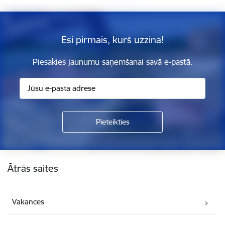
Esi pirmais, kurš uzzina!
Piesakies jaunumu saņemšanai savā e-pastā.
Kājene
Ātrās saites
Vakances