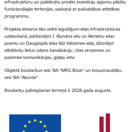
infrastruktūru un palielinātu privāto investīciju apjomu pilsētu
funkcionālajās teritorijās, saskaņā ar pašvaldības attīstības
programmu.
Projekta ietvaros tiks veikti ieguldījumi ielas infrastruktūras
uzlabošanā, pārbūvējot J. Alunāna ielu un Akmeņu ielas
posmu no Daugavpils ielas līdz Vidzemes ielai, izbūvējot
atbilstošu lietus ūdens kanalizāciju, citas virszemes un
pazemes komunikācijas, gājēju ietvi.
Objektā būvdarbus veic SIA “MRG Būve” un būvuzraudzību
veic SIA “Akorda”.
Būvdarbu pabeigšanas termiņš ir 2026.gada augusts.