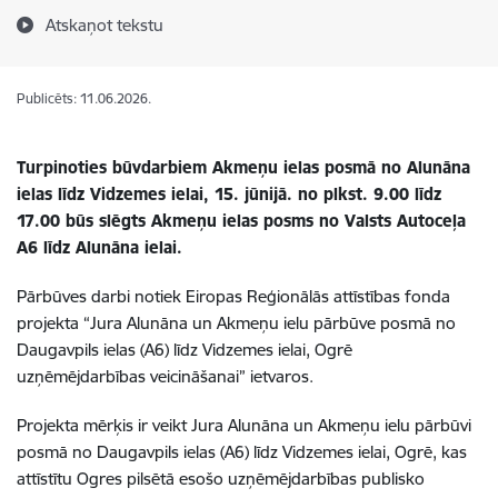
Atskaņot tekstu
Publicēts: 11.06.2026.
Turpinoties būvdarbiem Akmeņu ielas posmā no Alunāna
ielas līdz Vidzemes ielai, 15. jūnijā. no plkst. 9.00 līdz
17.00 būs slēgts Akmeņu ielas posms no Valsts Autoceļa
A6 līdz Alunāna ielai.
Pārbūves darbi notiek Eiropas Reģionālās attīstības fonda
projekta “Jura Alunāna un Akmeņu ielu pārbūve posmā no
Daugavpils ielas (A6) līdz Vidzemes ielai, Ogrē
uzņēmējdarbības veicināšanai” ietvaros.
Projekta mērķis ir veikt Jura Alunāna un Akmeņu ielu pārbūvi
posmā no Daugavpils ielas (A6) līdz Vidzemes ielai, Ogrē, kas
attīstītu Ogres pilsētā esošo uzņēmējdarbības publisko