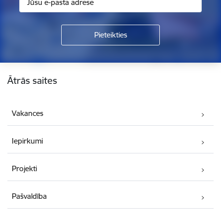
Kājene
Ātrās saites
Vakances
Iepirkumi
Projekti
Pašvaldība