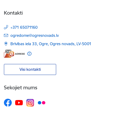
Kontakti
+371 65071160
E-pasts:
ogredome@ogresnovads.lv
Brīvības iela 33, Ogre, Ogres novads, LV-5001
Visi kontakti
Sekojiet mums