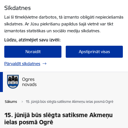
Pāriet uz lapas saturu
Sīkdatnes
Spied
lai meklētu
Enter
Lai šī tīmekļvietne darbotos, tā izmanto obligāti nepieciešamās
sīkdatnes. Ar Jūsu piekrišanu papildus šajā vietnē var tikt
izmantotas statistikas un sociālo mediju sīkdatnes.
Lūdzu, atzīmējiet savu izvēli:
Noraidīt
Apstiprināt visas
Pārvaldīt sīkdatnes
Sākums
15. jūnijā būs slēgta satiksme Akmeņu ielas posmā Ogrē
15. jūnijā būs slēgta satiksme Akmeņu
ielas posmā Ogrē