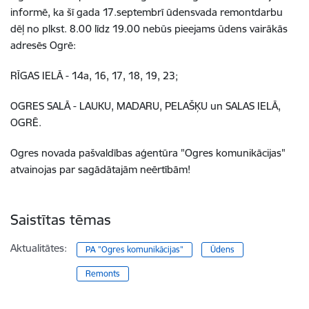
informē,
ka šī gada 17.septembrī ūdensvada remontdarbu
dēļ no plkst. 8.00 līdz 19.00 nebūs pieejams ūdens vairākās
adresēs Ogrē:
RĪGAS IELĀ - 14a, 16, 17, 18, 19, 23;
OGRES SALĀ - LAUKU, MADARU, PELAŠĶU un SALAS IELĀ,
OGRĒ.
Ogres novada pašvaldības aģentūra "Ogres komunikācijas"
atvainojas par sagādātajām neērtībām!
Saistītas tēmas
Aktualitātes:
PA "Ogres komunikācijas"
Ūdens
Remonts