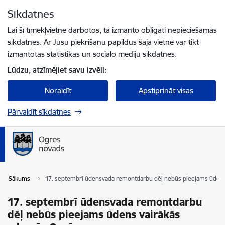
Pāriet uz lapas saturu
Sīkdatnes
Spied
lai meklētu
Enter
Lai šī tīmekļvietne darbotos, tā izmanto obligāti nepieciešamās
sīkdatnes. Ar Jūsu piekrišanu papildus šajā vietnē var tikt
izmantotas statistikas un sociālo mediju sīkdatnes.
Lūdzu, atzīmējiet savu izvēli:
Noraidīt
Apstiprināt visas
Pārvaldīt sīkdatnes
Sākums
17. septembrī ūdensvada remontdarbu dēļ nebūs pieejams ūdens
17. septembrī ūdensvada remontdarbu
dēļ nebūs pieejams ūdens vairākās