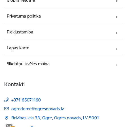
Mobilā lietotne
Privātuma politika
Piekļūstamība
Lapas karte
Sīkdatņu izvēles maiņa
Kontakti
+371 65071160
E-pasts:
ogredome@ogresnovads.lv
Brīvības iela 33, Ogre, Ogres novads, LV-5001