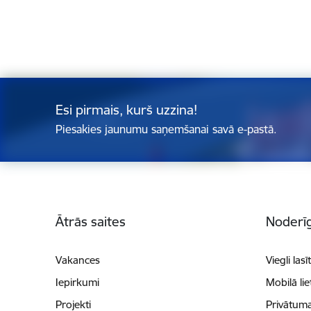
Esi pirmais, kurš uzzina!
Piesakies jaunumu saņemšanai savā e-pastā.
Kājene
Ātrās saites
Noderīg
Vakances
Viegli lasī
Iepirkumi
Mobilā li
Projekti
Privātuma