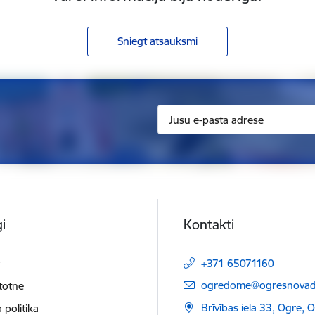
Sniegt atsauksmi
i
Kontakti
t
+371 65071160
E-pasts:
ogredome@ogresnovads
etotne
Brīvības iela 33, Ogre, 
 politika