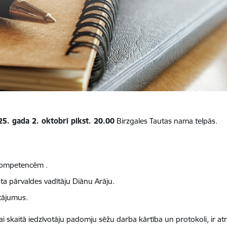
5. gada 2. oktobrī plkst. 20.00
Birzgales Tautas nama telpās.
 kompetencēm .
ta pārvaldes vadītāju Diānu Arāju.
utājumus.
 tai skaitā iedzīvotāju padomju sēžu darba kārtība un protokoli, i