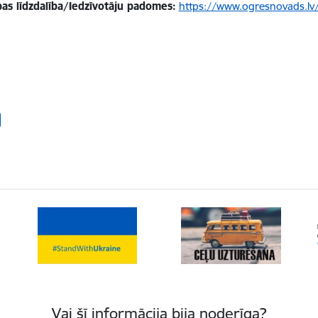
bas līdzdalība/Iedzīvotāju padomes:
https://www.ogresnovads.lv/
Vai šī informācija bija noderīga?