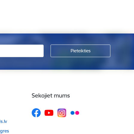
Sekojiet mums
.lv
Ogres