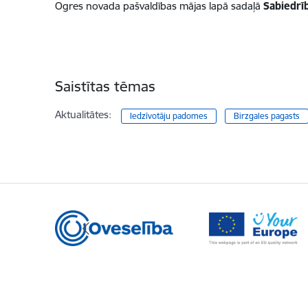
Ogres novada pašvaldības mājas lapā sadaļā
Sabiedrī
Saistītas tēmas
Aktualitātes:
Iedzīvotāju padomes
Birzgales pagasts