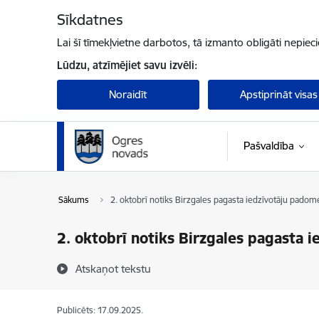
Pāriet uz lapas saturu
Sīkdatnes
Lai šī tīmekļvietne darbotos, tā izmanto obligāti nepiec
Lūdzu, atzīmējiet savu izvēli:
Noraidīt
Apstiprināt visas
Pašvaldība
Sākums
2. oktobrī notiks Birzgales pagasta iedzīvotāju pado
2. oktobrī notiks Birzgales pagasta 
Atskaņot tekstu
Publicēts: 17.09.2025.