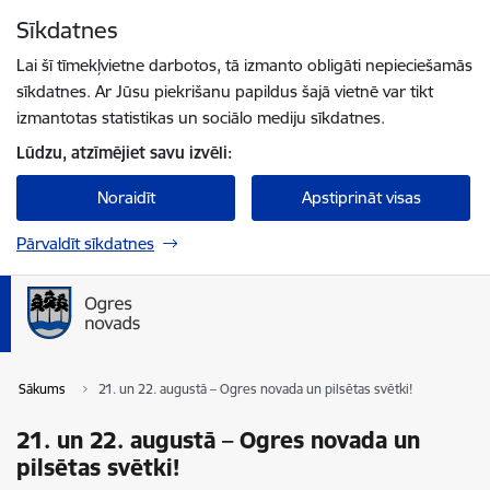
Pāriet uz lapas saturu
Sīkdatnes
Spied
lai meklētu
Enter
Lai šī tīmekļvietne darbotos, tā izmanto obligāti nepieciešamās
sīkdatnes. Ar Jūsu piekrišanu papildus šajā vietnē var tikt
izmantotas statistikas un sociālo mediju sīkdatnes.
Lūdzu, atzīmējiet savu izvēli:
Noraidīt
Apstiprināt visas
Pārvaldīt sīkdatnes
Sākums
21. un 22. augustā – Ogres novada un pilsētas svētki!
21. un 22. augustā – Ogres novada un
pilsētas svētki!