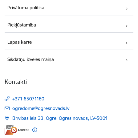
Privātuma politika
Piekļūstamība
Lapas karte
Sīkdatņu izvēles maiņa
Kontakti
+371 65071160
E-pasts:
ogredome@ogresnovads.lv
Brīvības iela 33, Ogre, Ogres novads, LV-5001