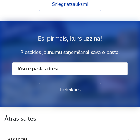
Sniegt atsauksmi
Esi pirmais, kurš uzzina!
Piesakies jaunumu saņemšanai savā e-pastā.
Kājene
Ātrās saites
Vakances