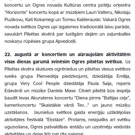
koncertu un Ogres novada Kultūras centra pūtēju orķestra
“Horizonts” koncertu kopā ar mūziķiem Lauri Valteru, Nikolaju
Puzikovu, Kati Kokamegi un Tomsu Kalderauski. Vakarā Ogres
novada svētkos Ogres upi izgaismos tradicionālā laivu parāde,
savukārt Pilsētas skvērā par lustīgām dejām un zaļumballes
noskaņu rūpēsies grupa Apvedceļš.
22. augustā ar koncertiem un aizraujošām aktivitātēm
visas dienas garumā svinēsim Ogres pilsētas svētkus.
Uz
Pilsētas skvēra skatuves ogrēniešus un pilsētas viesus svētkos
sveiks grupa Pienvedēja piedzīvojumi, dziedātāja Emilija,
grupa Very Cool People dziedātāja Paula Saija, reperis
Edavārdi un mūziķe Daniela Mase. Citviet pilsētā būs iespēja
baudīt Ievas Akurateres koncertu "Diena pirms "Baltijas ceļa",
kamerkoncertu "Skaistākie vārdi Tev..." un jauno mūziķu
uzstāšanos. Jauniešus svētkos gaida enerģiju uzlādējošas
aktivitātes festivālā "Ekstāze". Protams, neizpaliks arī svētku
uguņošana, Ogres pašvaldības iestāžu un uzņēmēju veidotās
aktivitātes un dejas līdz pat rīta gaismai.