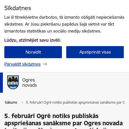
Pāriet uz lapas saturu
Sīkdatnes
Spied
lai meklētu
Enter
Lai šī tīmekļvietne darbotos, tā izmanto obligāti nepieciešamās
sīkdatnes. Ar Jūsu piekrišanu papildus šajā vietnē var tikt
izmantotas statistikas un sociālo mediju sīkdatnes.
Lūdzu, atzīmējiet savu izvēli:
Noraidīt
Apstiprināt visas
Pārvaldīt sīkdatnes
Sākums
5. februārī Ogrē notiks publiskās apspriešanas sanāksme par Og
5. februārī Ogrē notiks publiskās
apspriešanas sanāksme par Ogres novada