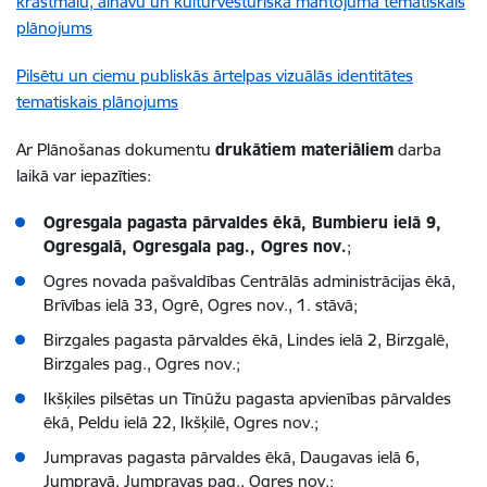
krastmalu, ainavu un kultūrvēsturiskā mantojuma tematiskais
plānojums
Pilsētu un ciemu publiskās ārtelpas vizuālās identitātes
tematiskais plānojums
Ar Plānošanas dokumentu
drukātiem materiāliem
darba
laikā var iepazīties:
Ogresgala pagasta pārvaldes ēkā, Bumbieru ielā 9,
Ogresgalā, Ogresgala pag., Ogres nov.
;
Ogres novada pašvaldības Centrālās administrācijas ēkā,
Brīvības ielā 33, Ogrē, Ogres nov., 1. stāvā;
Birzgales pagasta pārvaldes ēkā, Lindes ielā 2, Birzgalē,
Birzgales pag., Ogres nov.;
Ikšķiles pilsētas un Tīnūžu pagasta apvienības pārvaldes
ēkā, Peldu ielā 22, Ikšķilē, Ogres nov.;
Jumpravas pagasta pārvaldes ēkā, Daugavas ielā 6,
Jumpravā, Jumpravas pag., Ogres nov.;