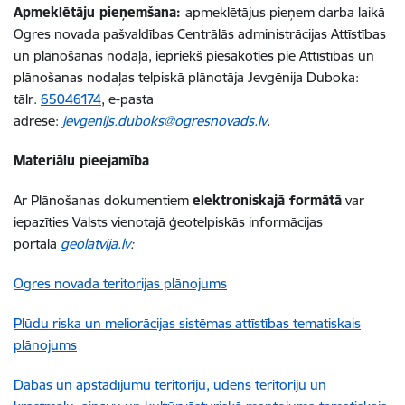
Apmeklētāju pieņemšana:
apmeklētājus pieņem darba laikā
Ogres novada pašvaldības Centrālās administrācijas Attīstības
un plānošanas nodaļā, iepriekš piesakoties pie Attīstības un
plānošanas nodaļas telpiskā plānotāja Jevgēnija Duboka:
tālr.
65046174
, e-pasta
adrese:
jevgenijs.duboks@ogresnovads.lv
.
Materiālu pieejamība
Ar Plānošanas dokumentiem
elektroniskajā formātā
var
iepazīties Valsts vienotajā ģeotelpiskās informācijas
portālā
geolatvija.lv
:
Ogres novada teritorijas plānojums
Plūdu riska un meliorācijas sistēmas attīstības tematiskais
plānojums
Dabas un apstādījumu teritoriju, ūdens teritoriju un