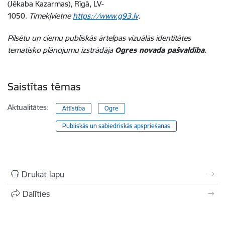
(Jēkaba Kazarmas), Rīgā, LV-
1050.
Tīmekļvietne
https://www.g93.lv
.
Pilsētu un ciemu publiskās ārtelpas vizuālās identitātes
tematisko plānojumu izstrādāja
Ogres novada pašvaldība
.
Saistītas tēmas
Aktualitātes:
Attīstība
Ogre
Publiskās un sabiedriskās apspriešanas
Drukāt lapu
Dalīties