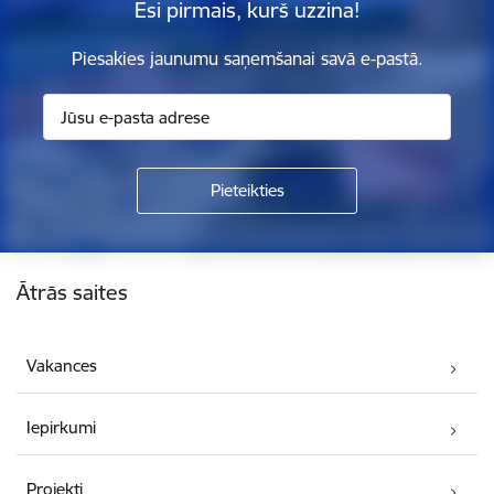
Esi pirmais, kurš uzzina!
Piesakies jaunumu saņemšanai savā e-pastā.
Kājene
Ātrās saites
Vakances
Iepirkumi
Projekti