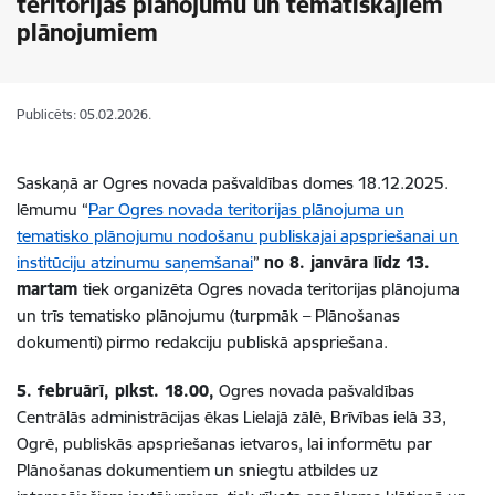
teritorijas plānojumu un tematiskajiem
plānojumiem
Publicēts: 05.02.2026.
Saskaņā ar Ogres novada pašvaldības domes 18.12.2025.
lēmumu “
Par Ogres novada teritorijas plānojuma un
tematisko plānojumu nodošanu publiskajai apspriešanai un
institūciju atzinumu saņemšanai
”
no 8. janvāra līdz 13.
martam
tiek organizēta Ogres novada teritorijas plānojuma
un trīs tematisko plānojumu (turpmāk – Plānošanas
dokumenti) pirmo redakciju publiskā apspriešana.
5. februārī, plkst. 18.00,
Ogres novada pašvaldības
Centrālās administrācijas ēkas Lielajā zālē, Brīvības ielā 33,
Ogrē, publiskās apspriešanas ietvaros, lai informētu par
Plānošanas dokumentiem un sniegtu atbildes uz