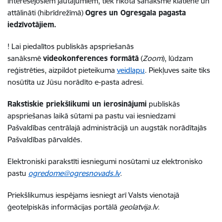
interesējošiem jautājumiem, tiek rīkota sanāksme klātienē un
attālināti (hibrīdrežīmā)
Ogres un Ogresgala pagasta
iedzīvotājiem.
! Lai piedalītos publiskās apspriešanās
sanāksmē
videokonferences formātā
(
Zoom
), lūdzam
reģistrēties, aizpildot pieteikuma
veidlapu
. Piekļuves saite tiks
nosūtīta uz Jūsu norādīto e-pasta adresi.
Rakstiskie priekšlikumi un ierosinājumi
publiskās
apspriešanas laikā sūtami pa pastu vai iesniedzami
Pašvaldības centrālajā administrācijā un augstāk norādītajās
Pašvaldības pārvaldēs.
Elektroniski parakstīti iesniegumi nosūtami uz elektronisko
pastu
ogredome@ogresnovads.lv
.
Priekšlikumus iespējams iesniegt arī Valsts vienotajā
ģeotelpiskās informācijas portālā
geolatvija.lv.