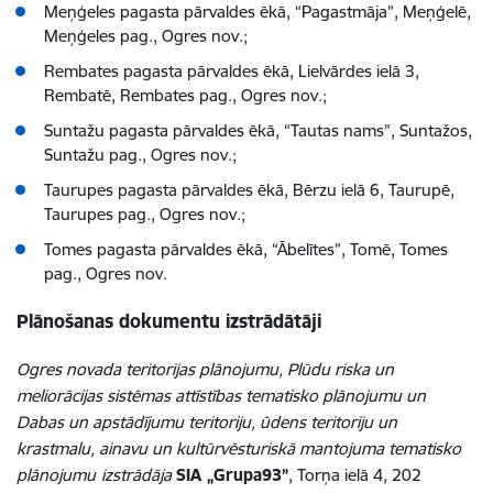
Meņģeles pagasta pārvaldes ēkā, “Pagastmāja”, Meņģelē,
Meņģeles pag., Ogres nov.;
Rembates pagasta pārvaldes ēkā, Lielvārdes ielā 3,
Rembatē, Rembates pag., Ogres nov.;
Suntažu pagasta pārvaldes ēkā, “Tautas nams”, Suntažos,
Suntažu pag., Ogres nov.;
Taurupes pagasta pārvaldes ēkā, Bērzu ielā 6, Taurupē,
Taurupes pag., Ogres nov.;
Tomes pagasta pārvaldes ēkā, “Ābelītes”, Tomē, Tomes
pag., Ogres nov.
Plānošanas dokumentu izstrādātāji
Ogres novada teritorijas plānojumu, Plūdu riska un
meliorācijas sistēmas attīstības tematisko plānojumu un
Dabas un apstādījumu teritoriju, ūdens teritoriju un
krastmalu, ainavu un kultūrvēsturiskā mantojuma tematisko
plānojumu
izstrādāja
SIA „Grupa93”
, Torņa ielā 4, 202