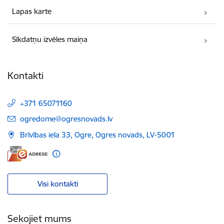
Lapas karte
Sīkdatņu izvēles maiņa
Kontakti
+371 65071160
E-pasts:
ogredome@ogresnovads.lv
Brīvības iela 33, Ogre, Ogres novads, LV-5001
Visi kontakti
Sekojiet mums