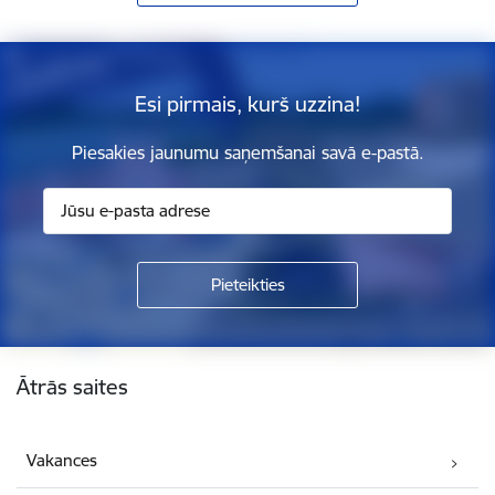
Esi pirmais, kurš uzzina!
Piesakies jaunumu saņemšanai savā e-pastā.
Kājene
Ātrās saites
Vakances