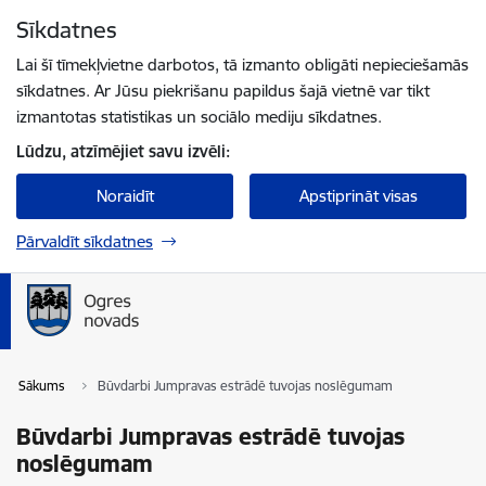
Pāriet uz lapas saturu
Sīkdatnes
Spied
lai meklētu
Enter
Lai šī tīmekļvietne darbotos, tā izmanto obligāti nepieciešamās
sīkdatnes. Ar Jūsu piekrišanu papildus šajā vietnē var tikt
izmantotas statistikas un sociālo mediju sīkdatnes.
Lūdzu, atzīmējiet savu izvēli:
Noraidīt
Apstiprināt visas
Pārvaldīt sīkdatnes
Sākums
Būvdarbi Jumpravas estrādē tuvojas noslēgumam
Būvdarbi Jumpravas estrādē tuvojas
noslēgumam