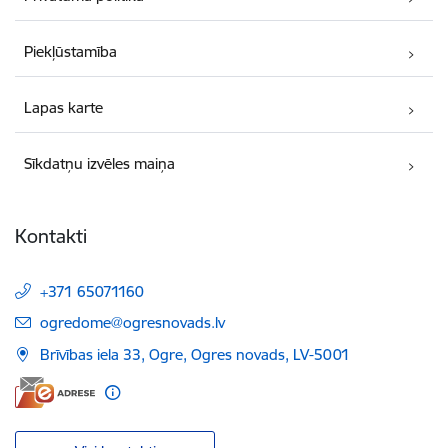
Piekļūstamība
Lapas karte
Sīkdatņu izvēles maiņa
Kontakti
+371 65071160
E-pasts:
ogredome@ogresnovads.lv
Brīvības iela 33, Ogre, Ogres novads, LV-5001