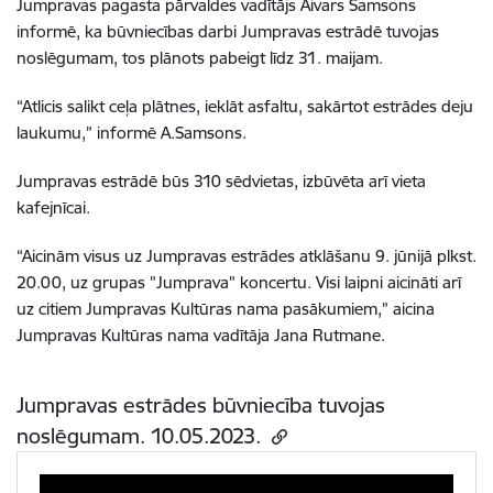
Jumpravas pagasta pārvaldes vadītājs Aivars Samsons
informē, ka būvniecības darbi Jumpravas estrādē tuvojas
noslēgumam, tos plānots pabeigt līdz 31. maijam.
“Atlicis salikt ceļa plātnes, ieklāt asfaltu, sakārtot estrādes deju
laukumu,” informē A.Samsons.
Jumpravas estrādē būs 310 sēdvietas, izbūvēta arī vieta
kafejnīcai.
“Aicinām visus uz Jumpravas estrādes atklāšanu 9. jūnijā plkst.
20.00, uz grupas "Jumprava" koncertu. Visi laipni aicināti arī
uz citiem Jumpravas Kultūras nama pasākumiem,” aicina
Jumpravas Kultūras nama vadītāja Jana Rutmane.
Jumpravas estrādes būvniecība tuvojas
noslēgumam. 10.05.2023.