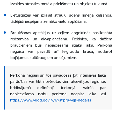
izvairies atrasties metāla priekšmetu un objektu tuvumā.
Lietusgāzes var izraisīt strauju ūdens līmeņa celšanos,
tādējādi iespējama zemāko vietu applūšana.
Braukšanas apstākļus uz ceļiem apgrūtinās pasliktināta
redzamība un akvaplanēšana. Rēķinies, ka dažiem
braucieniem būs nepieciešams ilgāks laiks. Pērkona
negaisu var pavadīt arī lielgraudu krusa, nodarot
bojājumus kultūraugiem un sējumiem.
Pērkona negaisi un tos pavadošās ļoti intensīvās laika
parādības var tikt novērotas vien atsevišķos reģionos
brīdinājumā definētajā teritorijā. Vairāk par
nepieciešamo rīcību pērkona negaisa laikā lasi
https://www.vugd.gov.lv/lv/stiprs-vejs-negaiss