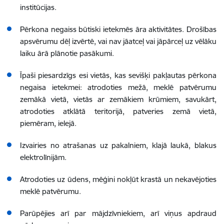
institūcijas.
Pērkona negaiss būtiski ietekmēs āra aktivitātes. Drošības
apsvērumu dēļ izvērtē, vai nav jāatceļ vai jāpārceļ uz vēlāku
laiku ārā plānotie pasākumi.
Īpaši piesardzīgs esi vietās, kas sevišķi pakļautas pērkona
negaisa ietekmei: atrodoties mežā, meklē patvērumu
zemākā vietā, vietās ar zemākiem krūmiem, savukārt,
atrodoties atklātā teritorijā, patveries zemā vietā,
piemēram, ielejā.
Izvairies no atrašanas uz pakalniem, klajā laukā, blakus
elektrolīnijām.
Atrodoties uz ūdens, mēģini nokļūt krastā un nekavējoties
meklē patvērumu.
Parūpējies arī par mājdzīvniekiem, arī viņus apdraud