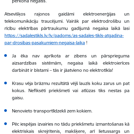
pērkona negaiss.
Atsevišķos rajonos gaidāmi elektroenerģijas un
telekomunikāciju traucējumi. Vairāk par elektrodrošību un
rīcību elektrības pārtraukumu gadījumā negaisa laikā lasi
https://sadalestikls.lv/lv/padoms/as-sadales-tikls-atgadina-
par-drosibas-pasakumiem-negaisa-laika
!
Ja ēka nav aprīkota ar zibens un pārsprieguma
aizsardzības sistēmām, negaisa laikā elektroierīces
darbināt ir bīstami – tās ir jāatvieno no elektrotīkla!
Krasu vēja brāzmu rezultātā vējš lauzīs koku zarus un pat
kokus. Nefiksēti priekšmeti vai atlūzas tiks nestas pa
gaisu.
Nenovieto transportlīdzekli zem kokiem.
Pēc iespējas izvairies no tādu priekšmetu izmantošanas kā
elektriskais skrejritenis, makšķere, arī lietussargs un