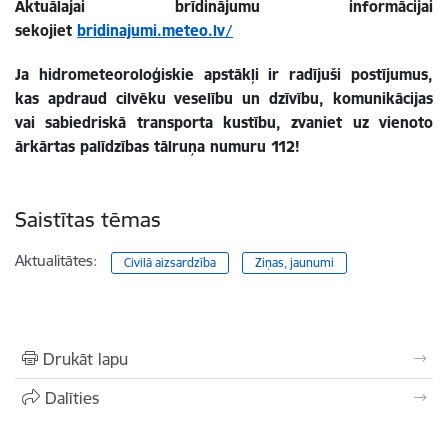
Aktuālajai brīdinājumu informācijai
sekojiet
bridinajumi.meteo.lv/
Ja hidrometeoroloģiskie apstākļi ir radījuši postījumus,
kas apdraud cilvēku veselību un dzīvību, komunikācijas
vai sabiedriskā transporta kustību, zvaniet uz vienoto
ārkārtas palīdzības tālruņa numuru 112!
Saistītas tēmas
Aktualitātes:
Civilā aizsardzība
Ziņas, jaunumi
Drukāt lapu
Dalīties