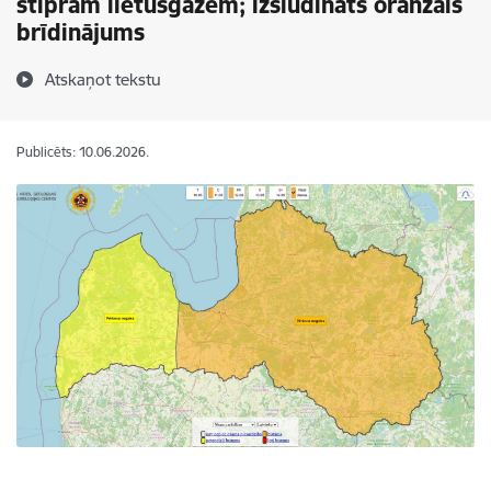
stiprām lietusgāzēm; izsludināts oranžais
brīdinājums
Atskaņot tekstu
Publicēts: 10.06.2026.