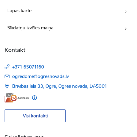
Lapas karte
Sīkdatņu izvēles maiņa
Kontakti
+371 65071160
E-pasts:
ogredome@ogresnovads.lv
Brīvības iela 33, Ogre, Ogres novads, LV-5001
Visi kontakti