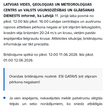
LATVIJAS VIDES, ĢEOLOĢIJAS UN METEOROLOĢIJAS
CENTRS un VALSTS UGUNSDZĒSĪBAS UN GLĀBŠANAS
DIENESTS informē, ka Latvijā
11. jūnijā laika posmā no
plkst. 12.00 līdz plkst. 16.00 Latvijas centrālajos un austrumu
rajonos attīstīsies pērkona negaisi ar ļoti stiprām lietusgāzēm,
krasām vēja brāzmām 20-24 m/s un krusu, vietām pastāv
iespējamība lielgraudu krusai.
Attīstoties situācijai, brīdinājumu
informācija var tikt precizēta.
Brīdinājums spēkā no plkst. 12:00 11.06.2026. līdz plkst.
01:00 12.06.2026.
Oranžais brīdinājums nozīmē: ESI GATAVS ļoti stipram
pērkona negaisam!
Ja vien iespējams, nekavējoties meklē patvērumu slēgtās
telpās un seko norādījumiem, ko sniedz atbildīgās