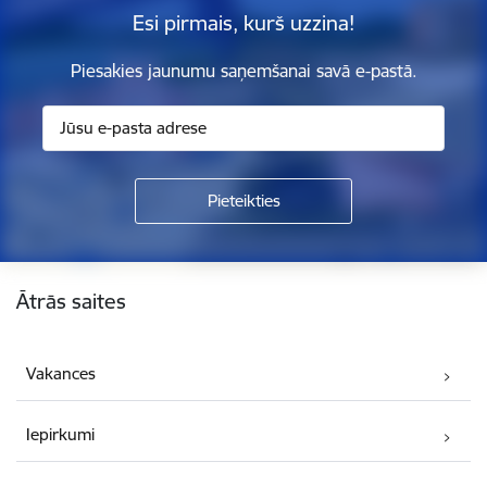
Esi pirmais, kurš uzzina!
Piesakies jaunumu saņemšanai savā e-pastā.
Kājene
Ātrās saites
Vakances
Iepirkumi