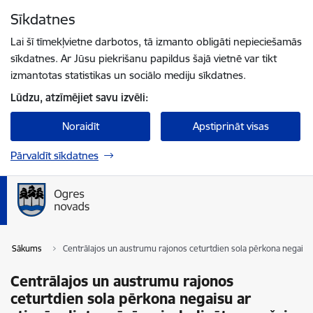
Pāriet uz lapas saturu
Sīkdatnes
Spied
lai meklētu
Enter
Lai šī tīmekļvietne darbotos, tā izmanto obligāti nepieciešamās
sīkdatnes. Ar Jūsu piekrišanu papildus šajā vietnē var tikt
izmantotas statistikas un sociālo mediju sīkdatnes.
Lūdzu, atzīmējiet savu izvēli:
Noraidīt
Apstiprināt visas
Pārvaldīt sīkdatnes
Sākums
Centrālajos un austrumu rajonos ceturtdien sola pērkona negaisu 
Centrālajos un austrumu rajonos
ceturtdien sola pērkona negaisu ar