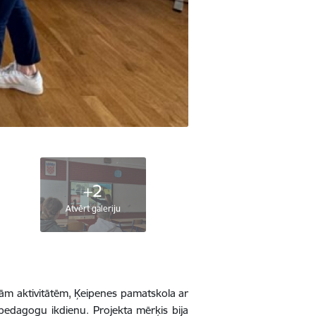
+2
Atvērt galeriju
ām aktivitātēm, Ķeipenes pamatskola ar
pedagogu ikdienu. Projekta mērķis bija