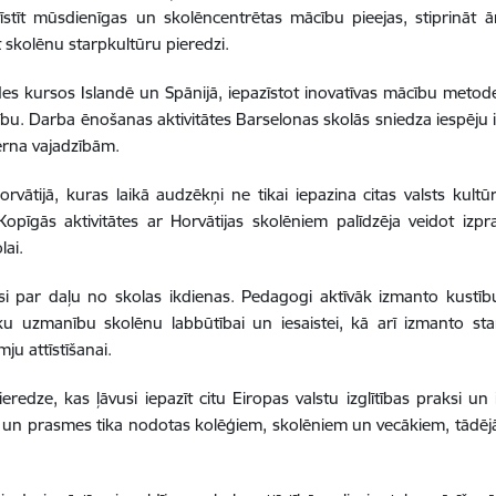
tīt mūsdienīgas un skolēncentrētas mācību pieejas, stiprināt ār
 skolēnu starpkultūru pieredzi.
eides kursos Islandē un Spānijā, iepazīstot inovatīvas mācību metode
. Darba ēnošanas aktivitātes Barselonas skolās sniedza iespēju iep
bērna vajadzībām.
vātijā, kuras laikā audzēkņi ne tikai iepazina citas valsts kultūru
pīgās aktivitātes ar Horvātijas skolēniem palīdzēja veidot izpr
lai.
vusi par daļu no skolas ikdienas. Pedagogi aktīvāk izmanto kust
āku uzmanību skolēnu labbūtībai un iesaistei, kā arī izmanto sta
u attīstīšanai.
edze, kas ļāvusi iepazīt citu Eiropas valstu izglītības praksi un i
 un prasmes tika nodotas kolēģiem, skolēniem un vecākiem, tādējādi