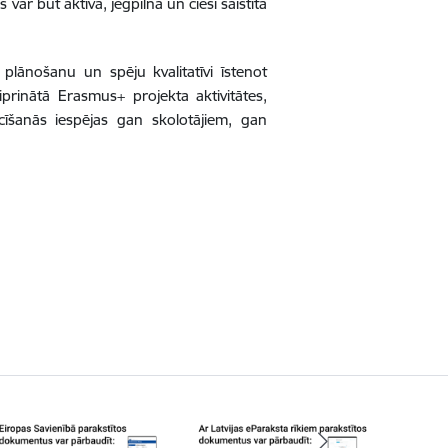
ar būt aktīva, jēgpilna un cieši saistīta
 plānošanu un spēju kvalitatīvi īstenot
iprinātā Erasmus+ projekta aktivitātes,
cīšanās iespējas gan skolotājiem, gan