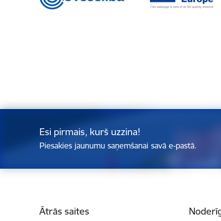
Esi pirmais, kurš uzzina!
Piesakies jaunumu saņemšanai savā e-pastā.
Kājene
Ātrās saites
Noderīg