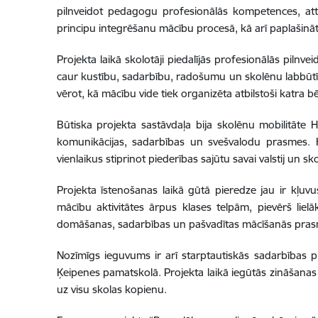
pilnveidot pedagogu profesionālās kompetences, attīs
principu integrēšanu mācību procesā, kā arī paplašināt
Projekta laikā skolotāji piedalījās profesionālās pilnv
caur kustību, sadarbību, radošumu un skolēnu labbūtību
vērot, kā mācību vide tiek organizēta atbilstoši katra 
Būtiska projekta sastāvdaļa bija skolēnu mobilitāte Hor
komunikācijas, sadarbības un svešvalodu prasmes. Ko
vienlaikus stiprinot piederības sajūtu savai valstij un sko
Projekta īstenošanas laikā gūtā pieredze jau ir kļu
mācību aktivitātes ārpus klases telpām, pievērš liel
domāšanas, sadarbības un pašvadītas mācīšanās prasmj
Nozīmīgs ieguvums ir arī starptautiskās sadarbības pier
Ķeipenes pamatskolā. Projekta laikā iegūtās zināšanas
uz visu skolas kopienu.