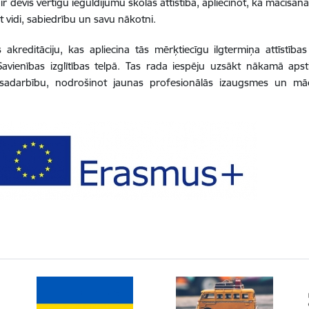
evis vērtīgu ieguldījumu skolas attīstībā, apliecinot, ka mācīšanās v
et vidi, sabiedrību un savu nākotni.
akreditāciju, kas apliecina tās mērķtiecīgu ilgtermiņa attīstības
 Savienības izglītības telpā. Tas rada iespēju uzsākt nākamā apst
ko sadarbību, nodrošinot jaunas profesionālās izaugsmes un mā