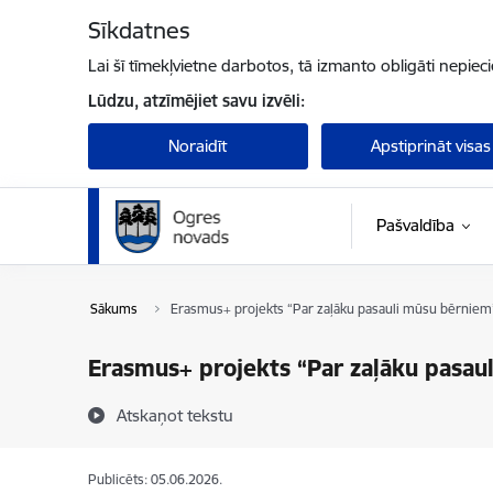
Pāriet uz lapas saturu
Sīkdatnes
Lai šī tīmekļvietne darbotos, tā izmanto obligāti nepiec
Lūdzu, atzīmējiet savu izvēli:
Noraidīt
Apstiprināt visas
Pašvaldība
Sākums
Erasmus+ projekts “Par zaļāku pasauli mūsu bērniem” 
Erasmus+ projekts “Par zaļāku pasaul
Atskaņot tekstu
Publicēts: 05.06.2026.