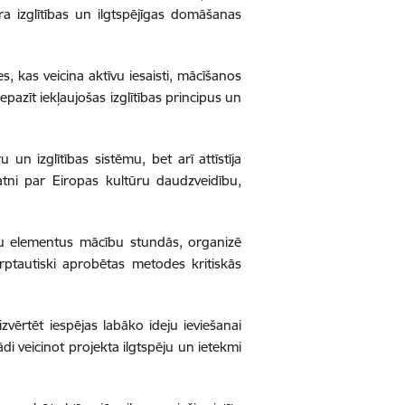
a izglītības un ilgtspējīgas domāšanas
s, kas veicina aktīvu iesaisti, mācīšanos
azīt iekļaujošas izglītības principus un
 un izglītības sistēmu, bet arī attīstīja
atni par Eiropas kultūru daudzveidību,
ību elementus mācību stundās, organizē
rptautiski aprobētas metodes kritiskās
zvērtēt iespējas labāko ideju ieviešanai
 veicinot projekta ilgtspēju un ietekmi