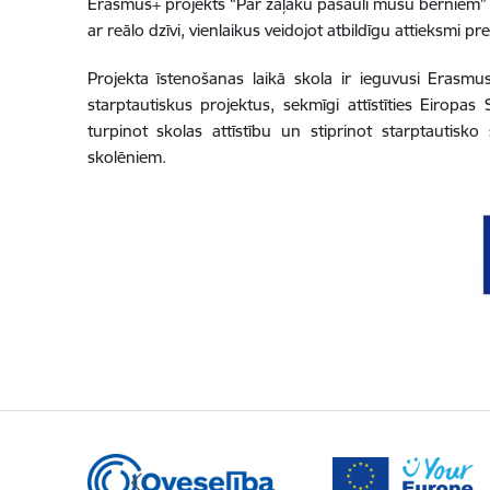
Erasmus+ projekts “Par zaļāku pasauli mūsu bērniem” ir d
ar reālo dzīvi, vienlaikus veidojot atbildīgu attieksmi pr
Projekta īstenošanas laikā skola ir ieguvusi Erasmus 
starptautiskus projektus, sekmīgi attīstīties Eiropas
turpinot skolas attīstību un stiprinot starptautis
skolēniem.