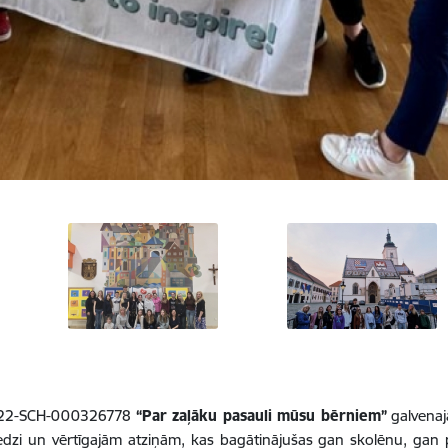
A122-SCH-000326778
“Par zaļāku pasauli mūsu bērniem”
galvenaj
edzi un vērtīgajām atziņām, kas bagātinājušas gan skolēnu, gan 