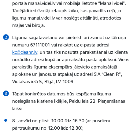
portālā manai.videi.lv vai mobilajā lietotnē “Manai videi”.
Tādējādi iedzīvotāji ietaupīs laiku, kas pavadīts ceļā, jo
līgumu manai.videi.lv var noslēgt attālināti, atrodoties
mājās vai birojā.
Līguma sagatavošanu var pieteikt, arī zvanot uz tālruņa
numuru 67111001 vai rakstot uz e-pasta adresi
kc@cleanr.lv
, un tas tiks nosūtīts parakstīšanai uz klienta
norādīto adresi kopā ar apmaksātu pasta aploksni. Viens
parakstīts līguma eksemplārs jāievieto apmaksātajā
aploksnē un jānosūta atpakaļ uz adresi SIA “Clean R”,
Vietalvas ielā 5, Rīgā, LV-1009.
Tāpat konkrētos datumos būs iespējama līguma
noslēgšana klātienē Ikšķilē, Peldu ielā 22. Pieņemšanas
laiks:
8. janvārī no plkst. 10.00 līdz 16.30 (ar pusdienu
pārtraukumu no 12.00 līdz 12.30);