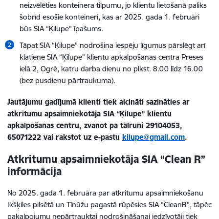
neizvēlēties konteinera tilpumu, jo klientu lietošanā paliks
šobrīd esošie konteineri, kas ar 2025. gada 1. februāri
būs SIA “Ķilupe” īpašums.
Tāpat SIA “Ķilupe” nodrošina iespēju līgumus pārslēgt arī
klātienē SIA “Ķilupe” klientu apkalpošanas centrā Preses
ielā 2, Ogrē, katru darba dienu no plkst. 8.00 līdz 16.00
(bez pusdienu pārtraukuma).
Jautājumu gadījumā klienti tiek aicināti sazināties ar
atkritumu apsaimniekotāja SIA “Ķilupe” klientu
apkalpošanas centru, zvanot pa tālruni 29104053,
65071222 vai rakstot uz e-pastu
kilupe@gmail.com
.
Atkritumu apsaimniekotāja SIA “Clean R”
informācija
No 2025. gada 1. februāra par atkritumu apsaimniekošanu
Ikšķiles pilsētā un Tīnūžu pagastā rūpēsies SIA “CleanR”, tāpēc
pakalpojumu nepārtrauktai nodrošināšanai iedzīvotāji tiek