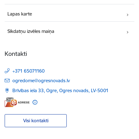
Lapas karte
Sīkdatņu izvēles maiņa
Kontakti
+371 65071160
E-pasts:
ogredome@ogresnovads.lv
Brīvības iela 33, Ogre, Ogres novads, LV-5001
Visi kontakti