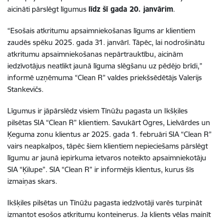
aicināti pārslēgt līgumus
līdz šī gada 20. janvārim
.
“Esošais atkritumu apsaimniekošanas līgums ar klientiem
zaudēs spēku 2025. gada 31. janvārī. Tāpēc, lai nodrošinātu
atkritumu apsaimniekošanas nepārtrauktību, aicinām
iedzīvotājus neatlikt jaunā līguma slēgšanu uz pēdējo brīdi,”
informē uzņēmuma “Clean R” valdes priekšsēdētājs Valerijs
Stankevičs.
Līgumus ir jāpārslēdz visiem Tīnūžu pagasta un Ikšķiles
pilsētas SIA “Clean R” klientiem. Savukārt Ogres, Lielvārdes un
Ķeguma zonu klientus ar 2025. gada 1. februāri SIA “Clean R”
vairs neapkalpos, tāpēc šiem klientiem nepieciešams pārslēgt
līgumu ar jaunā iepirkuma ietvaros noteikto apsaimniekotāju
SIA “Ķilupe”. SIA “Clean R” ir informējis klientus, kurus šīs
izmaiņas skars.
Ikšķiles pilsētas un Tīnūžu pagasta iedzīvotāji varēs turpināt
izmantot esošos atkritumu konteinerus. Ja klients vēlas mainīt