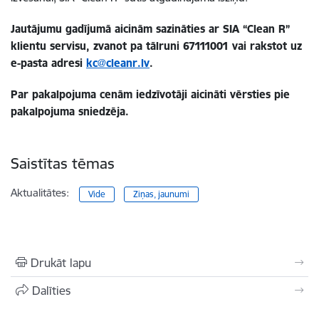
Jautājumu gadījumā aicinām sazināties ar SIA “Clean R”
klientu servisu, zvanot pa tālruni 67111001 vai rakstot uz
e-pasta adresi
kc@cleanr.lv
.
Par pakalpojuma cenām iedzīvotāji aicināti vērsties pie
pakalpojuma sniedzēja.
Saistītas tēmas
Aktualitātes:
Vide
Ziņas, jaunumi
Drukāt lapu
Dalīties