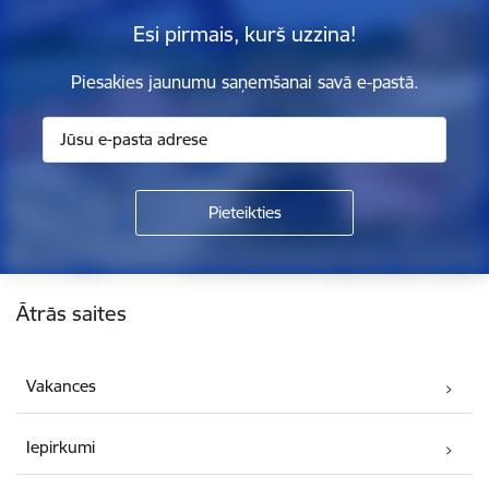
Esi pirmais, kurš uzzina!
Piesakies jaunumu saņemšanai savā e-pastā.
Kājene
Ātrās saites
Vakances
Iepirkumi