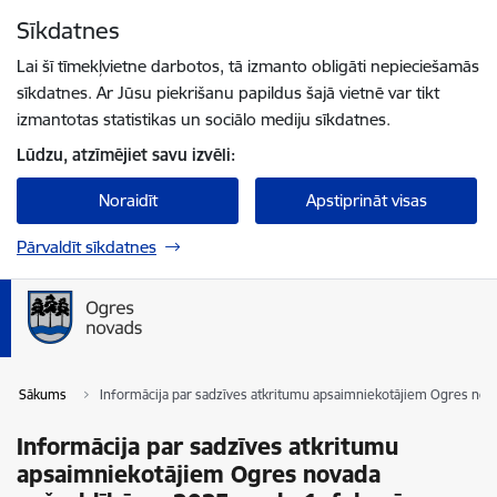
Pāriet uz lapas saturu
Sīkdatnes
Spied
lai meklētu
Enter
Lai šī tīmekļvietne darbotos, tā izmanto obligāti nepieciešamās
sīkdatnes. Ar Jūsu piekrišanu papildus šajā vietnē var tikt
izmantotas statistikas un sociālo mediju sīkdatnes.
Lūdzu, atzīmējiet savu izvēli:
Noraidīt
Apstiprināt visas
Pārvaldīt sīkdatnes
Sākums
Informācija par sadzīves atkritumu apsaimniekotājiem Ogres nova
Informācija par sadzīves atkritumu
apsaimniekotājiem Ogres novada