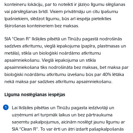
konteineru lokāciju, par to noteikti ir jāziņo līgumu slēgšanas
vai pārslēgšanas brīdī. Visiem privātmāju un citu īpašumu
īpašniekiem, slēdzot līgumu, būs arī iespēja pieteikties
šķirošanas konteineriem bez maksas.
SIA “Clean R” Ikšķiles pilsētā un Tīnūžu pagastā nodrošinās
sadzīves atkritumu, vieglā iepakojuma (papīra, plastmasas un
metāla), stikla un bioloģiski noārdāmo atkritumu
apsaimniekošanu. Vieglā iepakojuma un stikla
apsaimniekošana tiks nodrošināta bez maksas, bet maksa par
bioloģiski noārdāmu atkritumu izvešanu būs par 40% lētāka
nekā maksa par sadzīves atkritumu apsaimniekošanu.
Līguma noslēgšanas iespējas
Lai Ikšķiles pilsētas un Tīnūžu pagasta iedzīvotāji un
uzņēmumi arī turpmāk laikus un bez pārtraukuma
saņemtu pakalpojumus, aicinām noslēgt jaunu līgumu ar
SIA “Clean R”. To var ērti un ātri izdarīt pašapkalpošanās