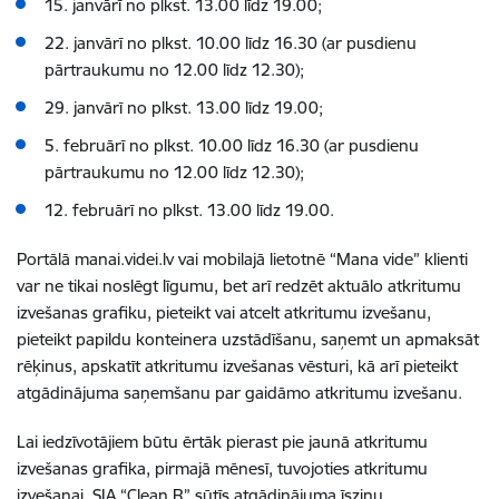
15. janvārī no plkst. 13.00 līdz 19.00;
22. janvārī no plkst. 10.00 līdz 16.30 (ar pusdienu
pārtraukumu no 12.00 līdz 12.30);
29. janvārī no plkst. 13.00 līdz 19.00;
5. februārī no plkst. 10.00 līdz 16.30 (ar pusdienu
pārtraukumu no 12.00 līdz 12.30);
12. februārī no plkst. 13.00 līdz 19.00.
Portālā manai.videi.lv vai mobilajā lietotnē “Mana vide” klienti
var ne tikai noslēgt līgumu, bet arī redzēt aktuālo atkritumu
izvešanas grafiku, pieteikt vai atcelt atkritumu izvešanu,
pieteikt papildu konteinera uzstādīšanu, saņemt un apmaksāt
rēķinus, apskatīt atkritumu izvešanas vēsturi, kā arī pieteikt
atgādinājuma saņemšanu par gaidāmo atkritumu izvešanu.
Lai iedzīvotājiem būtu ērtāk pierast pie jaunā atkritumu
izvešanas grafika, pirmajā mēnesī, tuvojoties atkritumu
izvešanai, SIA “Clean R” sūtīs atgādinājuma īsziņu.