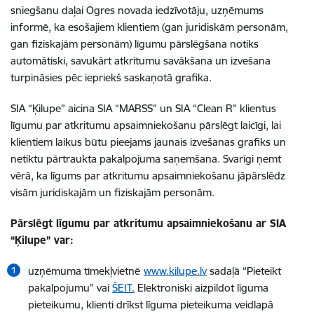
sniegšanu daļai Ogres novada iedzīvotāju, uzņēmums
informē, ka esošajiem klientiem (gan juridiskām personām,
gan fiziskajām personām) līgumu pārslēgšana notiks
automātiski, savukārt atkritumu savākšana un izvešana
turpināsies pēc iepriekš saskaņotā grafika.
SIA “Ķilupe” aicina SIA “MARSS” un SIA “Clean R” klientus
līgumu par atkritumu apsaimniekošanu pārslēgt laicīgi, lai
klientiem laikus būtu pieejams jaunais izvešanas grafiks un
netiktu pārtraukta pakalpojuma saņemšana. Svarīgi ņemt
vērā, ka līgums par atkritumu apsaimniekošanu jāpārslēdz
visām juridiskajām un fiziskajām personām.
Pārslēgt līgumu par atkritumu apsaimniekošanu ar SIA
“Ķilupe” var:
uzņēmuma tīmekļvietnē
www.kilupe.lv
sadaļā “Pieteikt
pakalpojumu” vai
ŠEIT.
Elektroniski aizpildot līguma
pieteikumu, klienti drīkst līguma pieteikuma veidlapā