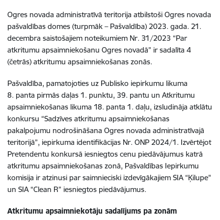
Ogres novada administratīvā teritorija atbilstoši Ogres novada
pašvaldības domes (turpmāk
–
Pašvaldība) 2023. gada. 21.
decembra saistošajiem noteikumiem Nr. 31/2023 “Par
atkritumu apsaimniekošanu Ogres novadā” ir sadalīta 4
(četrās) atkritumu apsaimniekošanas zonās.
Pašvaldība, pamatojoties uz Publisko iepirkumu likuma
8. panta pirmās daļas 1. punktu, 39. pantu un Atkritumu
apsaimniekošanas likuma 18. panta 1. daļu, izsludināja atklātu
konkursu “Sadzīves atkritumu apsaimniekošanas
pakalpojumu nodrošināšana Ogres novada administratīvajā
teritorijā”, iepirkuma identifikācijas Nr. ONP 2024/1. Izvērtējot
Pretendentu konkursā iesniegtos cenu piedāvājumus katrā
atkritumu apsaimniekošanas zonā, Pašvaldības Iepirkumu
komisija ir atzinusi par saimnieciski izdevīgākajiem SIA “Ķilupe"
un SIA “Clean R” iesniegtos piedāvājumus.
Atkritumu apsaimniekotāju sadalījums pa zonām