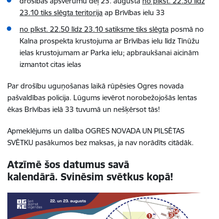
drošības apsvērumu dēļ 23. augustā
no plkst. 22.30 līdz
23.10 tiks slēgta teritorija
ap Brīvības ielu 33
no plkst. 22.50 līdz 23.10 satiksme tiks slēgta
posmā no
Kalna prospekta krustojuma ar Brīvības ielu līdz Tīnūžu
ielas krustojumam ar Parka ielu; apbraukšanai aicinām
izmantot citas ielas
Par drošību uguņošanas laikā rūpēsies Ogres novada
pašvaldības policija.
Lūgums ievērot norobežojošās lentas
ēkas Brīvības ielā 33 tuvumā un nešķērsot tās!
Apmeklējums un dalība OGRES NOVADA UN PILSĒTAS
SVĒTKU pasākumos bez maksas, ja nav norādīts citādāk.
Atzīmē šos datumus savā
kalendārā. Svinēsim svētkus kopā!