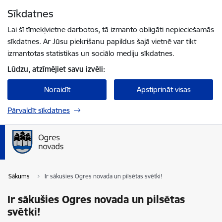
Pāriet uz lapas saturu
Sīkdatnes
Spied
lai meklētu
Enter
Lai šī tīmekļvietne darbotos, tā izmanto obligāti nepieciešamās
sīkdatnes. Ar Jūsu piekrišanu papildus šajā vietnē var tikt
izmantotas statistikas un sociālo mediju sīkdatnes.
Lūdzu, atzīmējiet savu izvēli:
Noraidīt
Apstiprināt visas
Pārvaldīt sīkdatnes
Sākums
Ir sākušies Ogres novada un pilsētas svētki!
Ir sākušies Ogres novada un pilsētas
svētki!