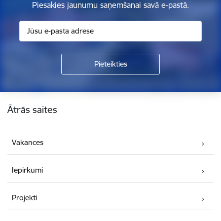
Piesakies jaunumu saņemšanai savā e-pastā.
Kājene
Ātrās saites
Vakances
Iepirkumi
Projekti