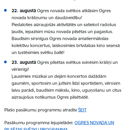
22. augustā
Ogres novada svētkos atklāsim Ogres
novada krāšņumu un daudzveidību!
Piedaloties aizraujošās aktivitātēs un satiekot radošus
ļaudis, iepazīsim mūsu novada pilsētas un pagastus.
Baudīsim sirsnīgus Ogres novada amatiermākslas
kolektīvu koncertus, laiskosimies brīvdabas kino seansā
un lustēsimies svētku ballē!
23. augustā
Ogres pilsētas svētkus svinēsim krāšņi un
vērienīgi!
Ļausimies mūzikai un dejām koncertos dažādām
gaumēm, sportosim un jutīsim līdzi sportistiem, vērosim
laivu parādi, baudīsim mākslu, kino, uguņošanu un citus
aizraujošus notikumus Ogres pilsētvidē.
Plašo pasākumu programmu atradīsi
ŠEIT
Pasākumu programma lejupielādei:
OGRES NOVADA UN
PILSĒTAS SVĒTKU PROGRAMMA