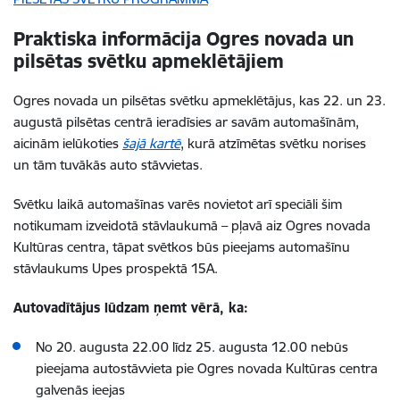
Praktiska informācija Ogres novada un
pilsētas svētku apmeklētājiem
Ogres novada un pilsētas svētku apmeklētājus, kas 22. un 23.
augustā pilsētas centrā ieradīsies ar savām automašīnām,
aicinām ielūkoties
šajā kartē
, kurā atzīmētas svētku norises
un tām tuvākās auto stāvvietas.
Svētku laikā automašīnas varēs novietot arī speciāli šim
notikumam izveidotā stāvlaukumā – pļavā aiz Ogres novada
Kultūras centra, tāpat svētkos būs pieejams automašīnu
stāvlaukums Upes prospektā 15A.
Autovadītājus lūdzam ņemt vērā, ka:
No 20. augusta 22.00 līdz 25. augusta 12.00 nebūs
pieejama autostāvvieta pie Ogres novada Kultūras centra
galvenās ieejas