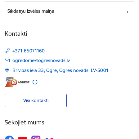
Sīkdatņu izvēles maiņa
Kontakti
+371 65071160
E-pasts:
ogredome@ogresnovads.lv
Brīvības iela 33, Ogre, Ogres novads, LV-5001
Visi kontakti
Sekojiet mums