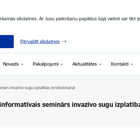
iešamās sīkdatnes. Ar Jūsu piekrišanu papildus šajā vietnē var tikt i
Pārvaldīt sīkdatnes
Novads
Pakalpojumi
Aktualitātes
Kontakti
minārs invazīvo sugu izplatības ierobežošanai
 informatīvais seminārs invazīvo sugu izplatīb