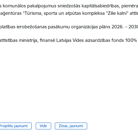
dības komunālos pakalpojumus sniedzošās kapitālsabiedrības, piemē
entūras “Tūrisma, sporta un atpūtas kompleksa “Zilie kalni” attīst
zplatības ierobežošanas pasākumu organizācijas plāns 2026. – 20
attīstības ministrija, finansē Latvijas Vides aizsardzības fonds 10
Projektu jaunumi
Vide
Ziņas, jaunumi