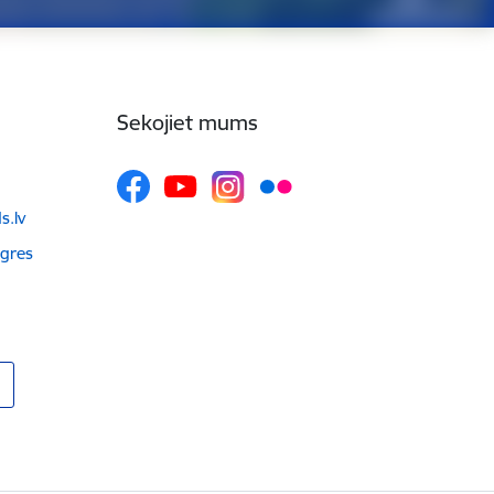
Sekojiet mums
.lv
Ogres