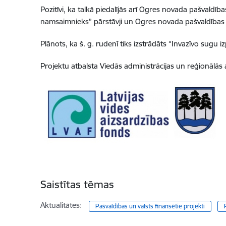
Pozitīvi, ka talkā piedalījās arī Ogres novada pašval
namsaimnieks” pārstāvji un Ogres novada pašvaldības aģ
Plānots, ka š. g. rudenī tiks izstrādāts “
Invazīvo sugu i
Projektu atbalsta Viedās administrācijas un reģionālās 
Saistītas tēmas
Aktualitātes:
Pašvaldības un valsts finansētie projekti