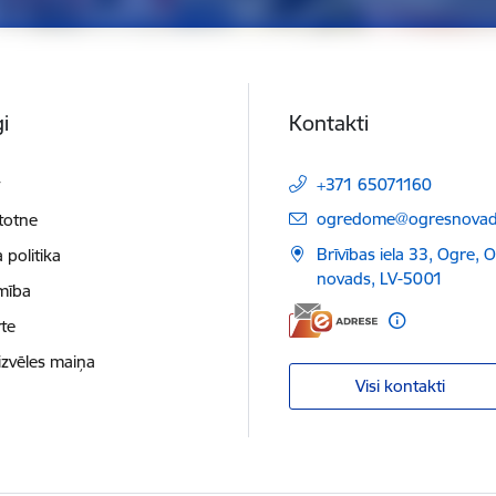
i
Kontakti
t
+371 65071160
E-pasts:
ogredome@ogresnovads
etotne
Brīvības iela 33, Ogre, 
 politika
novads, LV-5001
mība
te
izvēles maiņa
Visi kontakti