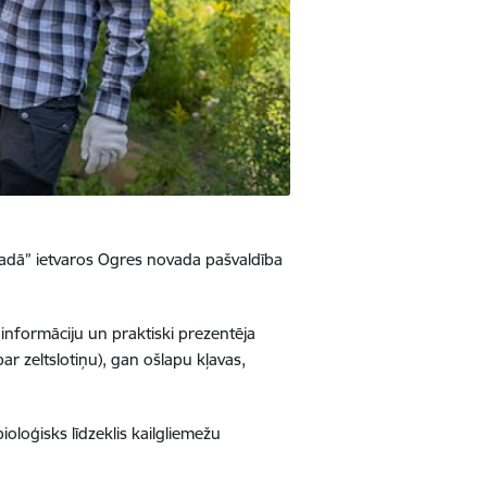
adā” ietvaros Ogres novada pašvaldība
 informāciju un praktiski prezentēja
r zeltslotiņu), gan ošlapu kļavas,
ioloģisks līdzeklis kailgliemežu