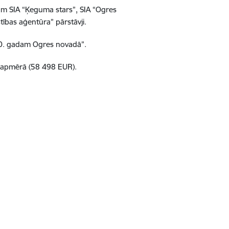
ram SIA “Ķeguma stars”, SIA “Ogres
ības aģentūra” pārstāvji.
30. gadam Ogres novadā”.
0% apmērā (58 498 EUR).