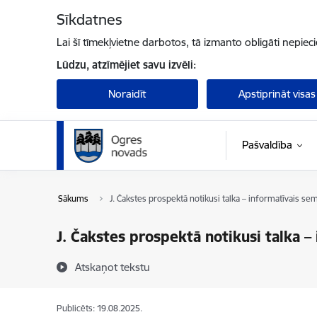
Pāriet uz lapas saturu
Sīkdatnes
Lai šī tīmekļvietne darbotos, tā izmanto obligāti nepiec
Lūdzu, atzīmējiet savu izvēli:
Noraidīt
Apstiprināt visas
Pašvaldība
Sākums
J. Čakstes prospektā notikusi talka – informatīvais se
J. Čakstes prospektā notikusi talka –
Atskaņot tekstu
Publicēts: 19.08.2025.