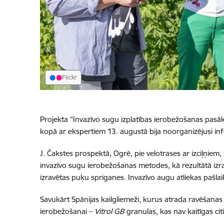
Flickr
Projekta “Invazīvo sugu izplatības ierobežošanas pas
kopā ar ekspertiem 13. augustā bija noorganizējusi in
J. Čakstes prospektā, Ogrē, pie velotrases ar izciļņiem
invazīvo sugu ierobežošanas metodes, kā rezultātā izra
izravētas puķu spriganes
. Invazīvo augu atliekas pašlaik
Savukārt Spānijas kailgliemeži, kurus atrada ravēšanas la
ierobežošanai –
Vitrol GB
granulas, kas nav kaitīgas ci