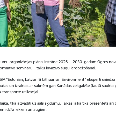
ākumu organizācijas plāna izstrāde 2026. – 2030. gadam Ogres nov
formatīvo semināru – talku invazīvo sugu ierobežošanai.
, SIA “Estonian, Latvian & Lithuanian Environment” eksperti sniedza
utas un izraktas ar saknēm gan Kanādas zeltgalvīte (tautā saukta pa
 transportē utilizācijai.
ikā, tika aizvadīti uz sāls šķīdumu. Talkas laikā tika prezentēts arī b
tiem dzīvniekiem un augiem.