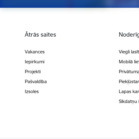
Kājene
Ātrās saites
Noderīg
Vakances
Viegli lasī
Iepirkumi
Mobilā li
Projekti
Privātuma
Pašvaldība
Piekļūsta
Izsoles
Lapas kar
Sīkdatņu 