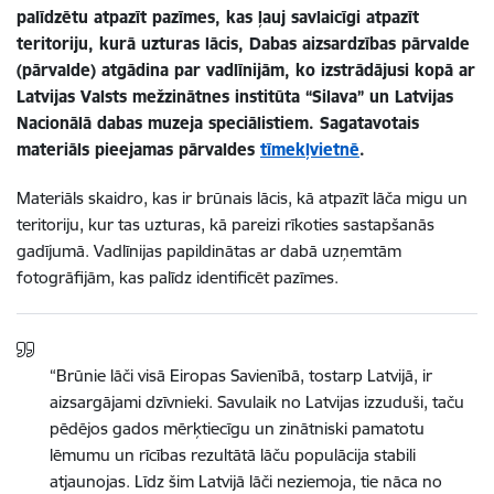
palīdzētu atpazīt pazīmes, kas ļauj savlaicīgi atpazīt
teritoriju, kurā uzturas lācis, Dabas aizsardzības pārvalde
(pārvalde) atgādina par vadlīnijām, ko izstrādājusi kopā ar
Latvijas Valsts mežzinātnes institūta “Silava” un Latvijas
Nacionālā dabas muzeja speciālistiem. Sagatavotais
materiāls pieejamas
pārvaldes
tīmekļvietnē
.
Materiāls skaidro, kas ir brūnais lācis, kā atpazīt lāča migu un
teritoriju, kur tas uzturas, kā pareizi rīkoties sastapšanās
gadījumā. Vadlīnijas papildinātas ar dabā uzņemtām
fotogrāfijām, kas palīdz identificēt pazīmes.
“Brūnie lāči visā Eiropas Savienībā, tostarp Latvijā, ir
aizsargājami dzīvnieki. Savulaik no Latvijas izzuduši, taču
pēdējos gados mērķtiecīgu un zinātniski pamatotu
lēmumu un rīcības rezultātā lāču populācija stabili
atjaunojas. Līdz šim Latvijā lāči neziemoja, tie nāca no