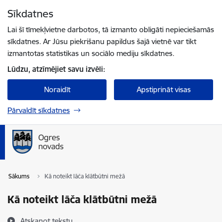
Pāriet uz lapas saturu
Sīkdatnes
Spied
lai meklētu
Enter
Lai šī tīmekļvietne darbotos, tā izmanto obligāti nepieciešamās
sīkdatnes. Ar Jūsu piekrišanu papildus šajā vietnē var tikt
izmantotas statistikas un sociālo mediju sīkdatnes.
Lūdzu, atzīmējiet savu izvēli:
Noraidīt
Apstiprināt visas
Pārvaldīt sīkdatnes
Sākums
Kā noteikt lāča klātbūtni mežā
Kā noteikt lāča klātbūtni mežā
Atskaņot tekstu