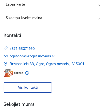
Lapas karte
Sīkdatņu izvēles maiņa
Kontakti
+371 65071160
E-pasts:
ogredome@ogresnovads.lv
Brīvības iela 33, Ogre, Ogres novads, LV-5001
Visi kontakti
Sekojiet mums