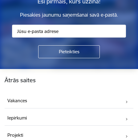
Esi pirmais, kurš uzzina!
Piesakies jaunumu saņemšanai savā e-pastā.
Kājene
Ātrās saites
Vakances
Iepirkumi
Projekti