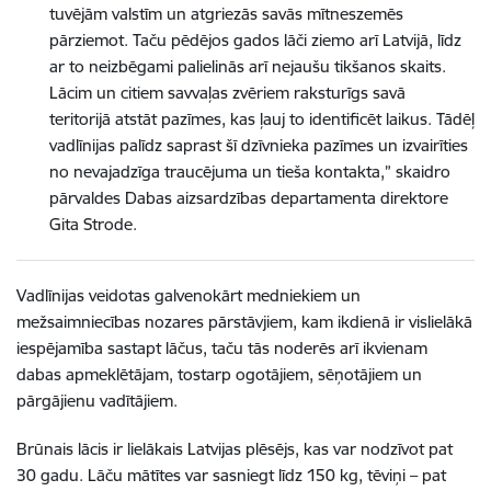
tuvējām valstīm un atgriezās savās mītneszemēs
pārziemot. Taču pēdējos gados lāči ziemo arī Latvijā, līdz
ar to neizbēgami palielinās arī nejaušu tikšanos skaits.
Lācim un citiem savvaļas zvēriem raksturīgs savā
teritorijā atstāt pazīmes, kas ļauj to identificēt laikus. Tādēļ
vadlīnijas palīdz saprast šī dzīvnieka pazīmes un izvairīties
no nevajadzīga traucējuma un tieša kontakta,” skaidro
pārvaldes Dabas aizsardzības departamenta direktore
Gita Strode.
Vadlīnijas veidotas galvenokārt medniekiem un
mežsaimniecības nozares pārstāvjiem, kam ikdienā ir vislielākā
iespējamība sastapt lāčus, taču tās noderēs arī ikvienam
dabas apmeklētājam, tostarp ogotājiem, sēņotājiem un
pārgājienu vadītājiem.
Brūnais lācis ir lielākais Latvijas plēsējs, kas var nodzīvot pat
30 gadu. Lāču mātītes var sasniegt līdz 150 kg, tēviņi – pat