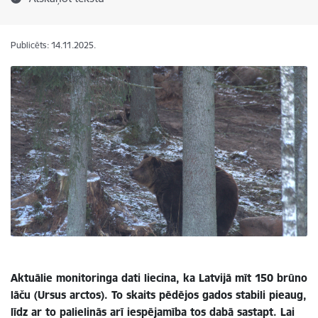
Publicēts: 14.11.2025.
Aktuālie monitoringa dati liecina, ka Latvijā mīt 150 brūno
lāču (Ursus arctos). To skaits pēdējos gados stabili pieaug,
līdz ar to palielinās arī iespējamība tos dabā sastapt. Lai