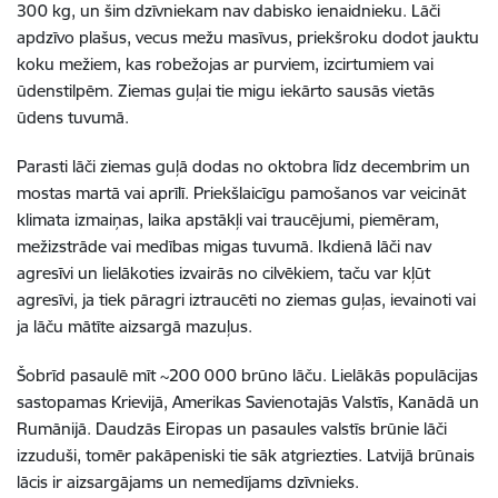
300 kg, un šim dzīvniekam nav dabisko ienaidnieku. Lāči
apdzīvo plašus, vecus mežu masīvus, priekšroku dodot jauktu
koku mežiem, kas robežojas ar purviem, izcirtumiem vai
ūdenstilpēm. Ziemas guļai tie migu iekārto sausās vietās
ūdens tuvumā.
Parasti lāči ziemas guļā dodas no oktobra līdz decembrim un
mostas martā vai aprīlī. Priekšlaicīgu pamošanos var veicināt
klimata izmaiņas, laika apstākļi vai traucējumi, piemēram,
mežizstrāde vai medības migas tuvumā. Ikdienā lāči nav
agresīvi un lielākoties izvairās no cilvēkiem, taču var kļūt
agresīvi, ja tiek pāragri iztraucēti no ziemas guļas, ievainoti vai
ja lāču mātīte aizsargā mazuļus.
Šobrīd pasaulē mīt ~200 000 brūno lāču. Lielākās populācijas
sastopamas Krievijā, Amerikas Savienotajās Valstīs, Kanādā un
Rumānijā. Daudzās Eiropas un pasaules valstīs brūnie lāči
izzuduši, tomēr pakāpeniski tie sāk atgriezties. Latvijā brūnais
lācis ir aizsargājams un nemedījams dzīvnieks.