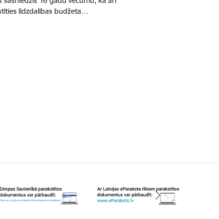
š sasniedzis 16 gadu vecumu, kā arī
tīties līdzdalības budžeta…