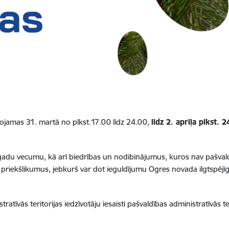
ojamas 31. martā no plkst.17.00 līdz 24.00,
līdz 2. aprīļa plkst. 2
gadu vecumu, kā arī biedrības un nodibinājumus, kuros nav pašvaldība
priekšlikumus, jebkurš var dot ieguldījumu Ogres novada ilgtspējī
.
atīvās teritorijas iedzīvotāju iesaisti pašvaldības administratīvās te