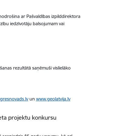
odrošina ar Pašvaldības izpilddirektora
rzību iedzīvotāju balsojumam vai
šanas rezultātā saņēmuši vislielāko
gresnovads.lv
un
www.geolatvija.lv
žeta projektu konkursu