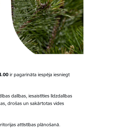
4.00
ir pagarināta iespēja iesniegt
s dalības, iesaistīties līdzdalības
gas, drošas un sakārtotas vides
ritorijas attīstības plānošanā.