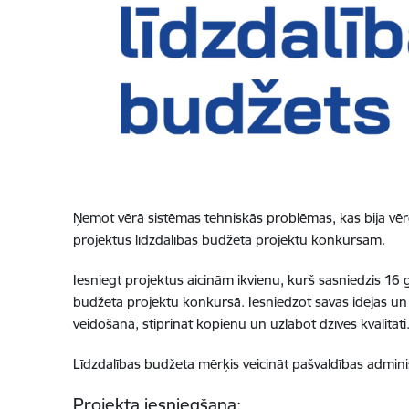
Ņemot vērā sistēmas tehniskās problēmas, kas bija vēr
projektus līdzdalības budžeta projektu konkursam.
Iesniegt projektus aicinām ikvienu, kurš sasniedzis 16 
budžeta projektu konkursā. Iesniedzot savas idejas un 
veidošanā, stiprināt kopienu un uzlabot dzīves kvalitāti
Līdzdalības budžeta mērķis veicināt pašvaldības administr
Projekta iesniegšana: