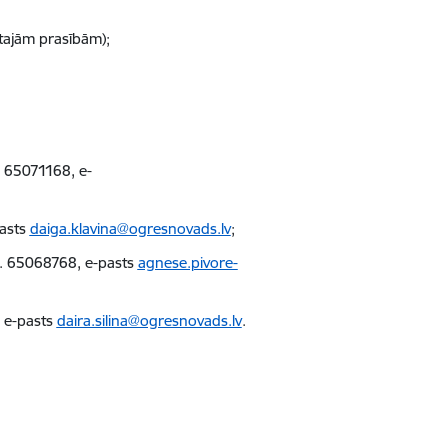
tajām prasībām);
. 65071168, e-
pasts
daiga.klavina@ogresnovads.lv
;
lr. 65068768, e-pasts
agnese.pivore-
, e-pasts
daira.silina@ogresnovads.lv
.