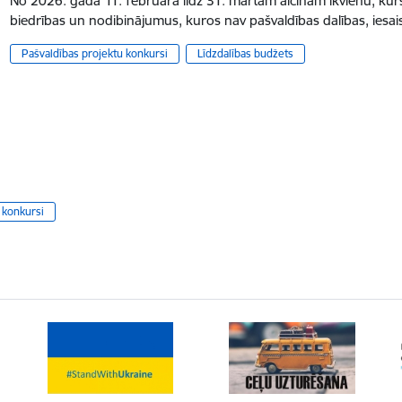
No 2026. gada 11. februāra līdz 31. martam aicinām ikvienu, kur
biedrības un nodibinājumus, kuros nav pašvaldības dalības, iesais
Pašvaldības projektu konkursi
Līdzdalības budžets
 konkursi