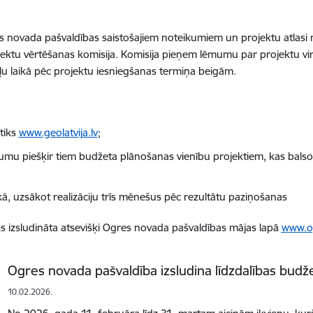
s novada pašvaldības saistošajiem noteikumiem un projektu atlasi n
jektu vērtēšanas komisija. Komisija pieņem lēmumu par projektu vi
ļu laikā pēc projektu iesniegšanas termiņa beigām.
tiks
www.geolatvija.lv
;
umu piešķir tiem budžeta plānošanas vienību projektiem, kas balso
kā, uzsākot realizāciju trīs mēnešus pēc rezultātu paziņošanas
ks izsludināta atsevišķi Ogres novada pašvaldības mājas lapā
www.o
Ogres novada pašvaldība izsludina līdzdalības bud
10.02.2026.