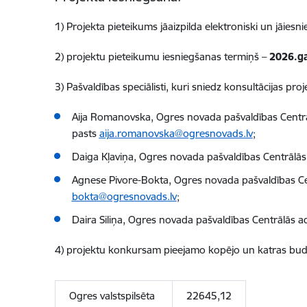
1) Projekta pieteikums jāaizpilda elektroniski un jāiesn
2) projektu pieteikumu iesniegšanas termiņš –
2026.ga
3) Pašvaldības speciālisti, kuri sniedz konsultācijas proj
Aija Romanovska, Ogres novada pašvaldības Centrālā
pasts
aija.romanovska@ogresnovads.lv
;
Daiga Kļaviņa, Ogres novada pašvaldības Centrālās
Agnese Pivore-Bokta, Ogres novada pašvaldības Cent
bokta@ogresnovads.lv
;
Daira Siliņa, Ogres novada pašvaldības Centrālās ad
4) projektu konkursam pieejamo kopējo un katras bud
Ogres valstspilsēta
22645,12