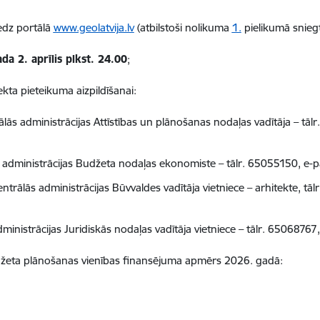
iedz portālā
www.geolatvija.lv
(atbilstoši nolikuma
1.
pielikumā snieg
da 2. aprīlis plkst. 24.00
;
ekta pieteikuma aizpildīšanai:
s administrācijas Attīstības un plānošanas nodaļas vadītāja – tālr
 administrācijas Budžeta nodaļas ekonomiste – tālr. 65055150, e-
rālās administrācijas Būvvaldes vadītāja vietniece – arhitekte, tā
ministrācijas Juridiskās nodaļas vadītāja vietniece – tālr. 65068767
žeta plānošanas vienības finansējuma apmērs 2026. gadā: