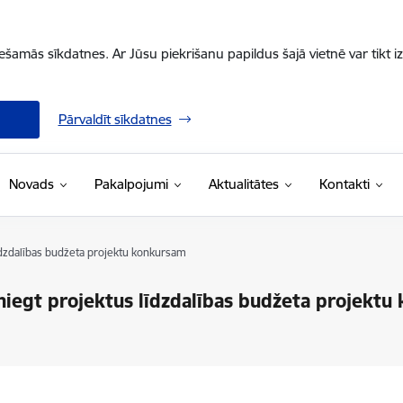
iešamās sīkdatnes. Ar Jūsu piekrišanu papildus šajā vietnē var tikt i
Pārvaldīt sīkdatnes
Novads
Pakalpojumi
Aktualitātes
Kontakti
līdzdalības budžeta projektu konkursam
esniegt projektus līdzdalības budžeta projekt