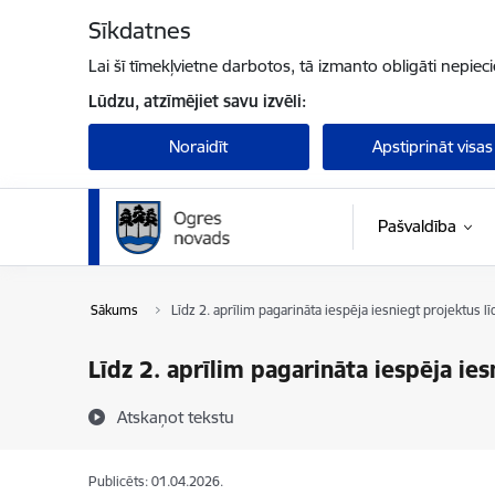
Pāriet uz lapas saturu
Sīkdatnes
Lai šī tīmekļvietne darbotos, tā izmanto obligāti nepiec
Lūdzu, atzīmējiet savu izvēli:
Noraidīt
Apstiprināt visas
Pašvaldība
Sākums
Līdz 2. aprīlim pagarināta iespēja iesniegt projektus 
Līdz 2. aprīlim pagarināta iespēja i
Atskaņot tekstu
Publicēts: 01.04.2026.