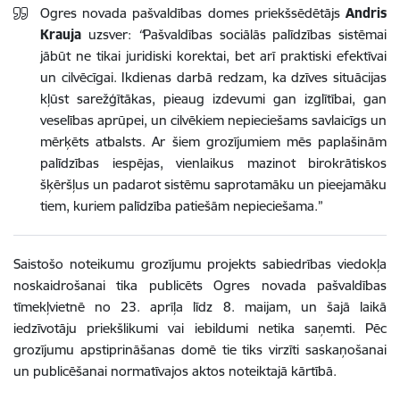
Ogres novada pašvaldības domes priekšsēdētājs
Andris
Krauja
uzsver:
“
Pašvaldības sociālās palīdzības sistēmai
jābūt ne tikai juridiski korektai, bet arī praktiski efektīvai
un cilvēcīgai. Ikdienas darbā redzam, ka dzīves situācijas
kļūst sarežģītākas, pieaug izdevumi gan izglītībai, gan
veselības aprūpei, un cilvēkiem nepieciešams savlaicīgs un
mērķēts atbalsts. Ar šiem grozījumiem mēs paplašinām
palīdzības iespējas, vienlaikus mazinot birokrātiskos
šķēršļus un padarot sistēmu saprotamāku un pieejamāku
tiem, kuriem palīdzība patiešām nepieciešama.”
Saistošo noteikumu grozījumu projekts sabiedrības viedokļa
noskaidrošanai tika publicēts Ogres novada pašvaldības
tīmekļvietnē no 23. aprīļa līdz 8. maijam, un šajā laikā
iedzīvotāju priekšlikumi vai iebildumi netika saņemti. Pēc
grozījumu apstiprināšanas domē tie tiks virzīti saskaņošanai
un publicēšanai normatīvajos aktos noteiktajā kārtībā.