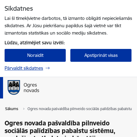
Pāriet uz lapas saturu
Sīkdatnes
Spied
lai meklētu
Enter
Lai šī tīmekļvietne darbotos, tā izmanto obligāti nepieciešamās
sīkdatnes. Ar Jūsu piekrišanu papildus šajā vietnē var tikt
izmantotas statistikas un sociālo mediju sīkdatnes.
Lūdzu, atzīmējiet savu izvēli:
Noraidīt
Apstiprināt visas
Pārvaldīt sīkdatnes
Sākums
Ogres novada pašvaldība pilnveido sociālās palīdzības pabalstu si
Ogres novada pašvaldība pilnveido
sociālās palīdzības pabalstu sistēmu,