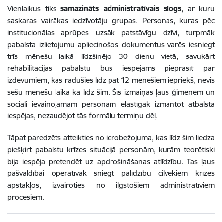
Vienlaikus tiks
samazināts administratīvais slogs
, ar kuru
saskaras vairākas iedzīvotāju grupas. Personas, kuras pēc
institucionālas aprūpes uzsāk patstāvīgu dzīvi, turpmāk
pabalsta izlietojumu apliecinošos dokumentus varēs iesniegt
trīs mēnešu laikā līdzšinējo 30 dienu vietā, savukārt
rehabilitācijas pabalstu būs iespējams pieprasīt par
izdevumiem, kas radušies līdz pat 12 mēnešiem iepriekš, nevis
sešu mēnešu laikā kā līdz šim. Šīs izmaiņas ļaus ģimenēm un
sociāli ievainojamām personām elastīgāk izmantot atbalsta
iespējas, nezaudējot tās formālu termiņu dēļ.
Tāpat paredzēts atteikties no ierobežojuma, kas līdz šim liedza
piešķirt pabalstu krīzes situācijā personām, kurām teorētiski
bija iespēja pretendēt uz apdrošināšanas atlīdzību. Tas ļaus
pašvaldībai operatīvāk sniegt palīdzību cilvēkiem krīzes
apstākļos, izvairoties no ilgstošiem administratīviem
procesiem.