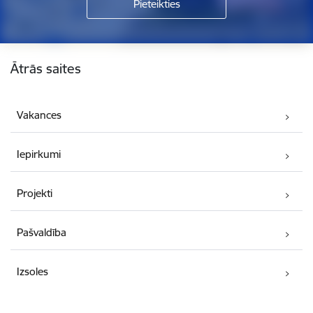
Kājene
Ātrās saites
Vakances
Iepirkumi
Projekti
Pašvaldība
Izsoles