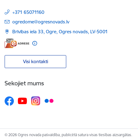
+371 65071160
E-pasts:
ogredome@ogresnovads.lv
Brīvības iela 33, Ogre, Ogres novads, LV-5001
Visi kontakti
Sekojiet mums
© 2026 Ogres novada pašvaldība, publicētā satura visas tiesības aizsargātas.