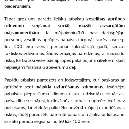
piederumiem.
Tāpat grozījumi paredz lielāku atbalstu
veselības aprūpes
izdevumu segšanai sociāli mazāk aizsargātām
mājsaimniecībām
. Ja mājsaimniecībā nav darbspējīgu
personu, veselības aprūpes pabalsts turpmāk varēs sasniegt
līdz 200 eiro vienai personai kalendārajā gadā, sedzot
faktiskos izdevumus. Šādas izmaiņas paredzētas, lai mazinātu
risku, ka būtiski veselības aprūpes pakalpojumi cilvēkiem kļūst
nepieejami finansiālu apsvērumu dēļ.
Papildu atbalsts paredzēts arī iedzīvotājiem, kuri saskaras ar
grūtībām segt
mājokļa uzturēšanas izdevumus
. Izvērtējot
pabalsta pieprasījuma dinamiku un iedzīvotāju situācijas,
pašvaldība secinājusi, ka līdzšinējais atbalsta apmērs bieži nav
pietiekams, lai efektīvi palīdzētu novērst mājokļa zaudēšanas
riskus, tādēļ paredzēts palielināt pabalstu mājokļa ar lietošanu
saistīto parādu segšanai no 50 līdz 100 eiro.