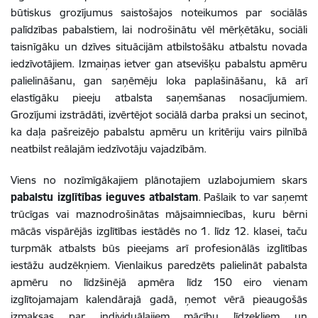
būtiskus grozījumus saistošajos noteikumos par sociālās
palīdzības pabalstiem, lai nodrošinātu vēl mērķētāku, sociāli
taisnīgāku un dzīves situācijām atbilstošāku atbalstu novada
iedzīvotājiem. Izmaiņas ietver gan atsevišķu pabalstu apmēru
palielināšanu, gan saņēmēju loka paplašināšanu, kā arī
elastīgāku pieeju atbalsta saņemšanas nosacījumiem.
Grozījumi izstrādāti, izvērtējot sociālā darba praksi un secinot,
ka daļa pašreizējo pabalstu apmēru un kritēriju vairs pilnībā
neatbilst reālajām iedzīvotāju vajadzībām.
Viens no nozīmīgākajiem plānotajiem uzlabojumiem skars
pabalstu izglītības ieguves atbalstam
. Pašlaik to var saņemt
trūcīgas vai maznodrošinātas mājsaimniecības, kuru bērni
mācās vispārējās izglītības iestādēs no 1. līdz 12. klasei, taču
turpmāk atbalsts būs pieejams arī profesionālās izglītības
iestāžu audzēkņiem. Vienlaikus paredzēts palielināt pabalsta
apmēru no līdzšinējā apmēra līdz 150 eiro vienam
izglītojamajam kalendārajā gadā, ņemot vērā pieaugošās
izmaksas par individuālajiem mācību līdzekļiem un